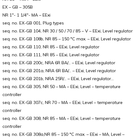
EX – GB – 305B
NR 1″- 1 1/4″- MA – EExi
seq. no. EX-GB 001, Plug types
seq. no. EX-GB 104, NR 30 / 50 / 70 / 85 – V – EExi, Level regulator
seq. no. EX-GB 108b, NR 85 – 150 °C max. – EExi, Level regulator
seq. no. EX-GB 110, NR 85 – EExi, Level regulator
seq. no. EX-GB 111, NR 85 – EExi, Level regulator
seq. no. EX-GB 200c, NRA 6R BA/… – EExi, Level regulator
seq. no. EX-GB 201a, NRA 6R BA/… – EExi, Level regulator
seq. no. EX-GB 201b, NRA 25R/… – EExi, Level regulator…
seq. no. EX-GB 305, NR 50 – MA – EExi, Level – temperature
controller
seq. no. EX-GB 307c, NR 70 – MA – EExi, Level – temperature
controller
seq. no. EX-GB 308, NR 85 – MA – EExi, Level – temperature
controller
seq. no. EX-GB 308a,NR 85 – 150 °C max. – EExi – MA, Level –