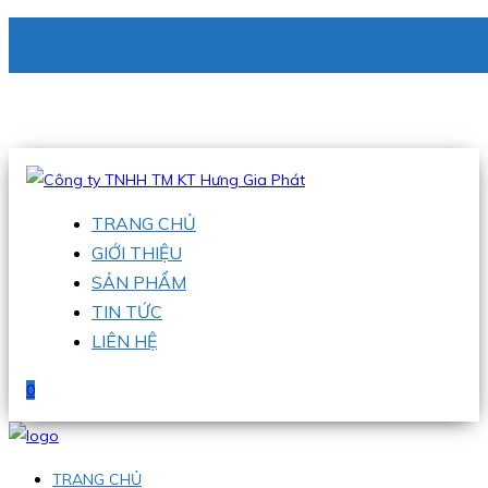
CÔNG TY TNHH TM KT HƯNG GIA PHÁT
Hotline
:
0938 336 079
Email
:
phu@hgpvietnam.com
TRANG CHỦ
GIỚI THIỆU
SẢN PHẨM
TIN TỨC
LIÊN HỆ
0
TRANG CHỦ