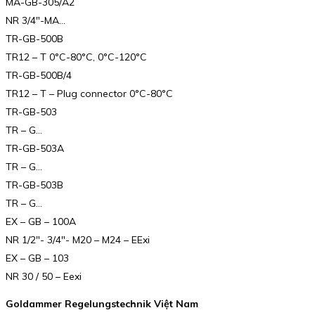
MA-GB-305/A2
NR 3/4″-MA…
TR-GB-500B
TR12 – T 0°C-80°C, 0°C-120°C
TR-GB-500B/4
TR12 – T – Plug connector 0°C-80°C
TR-GB-503
TR – G…
TR-GB-503A
TR – G…
TR-GB-503B
TR – G…
EX – GB – 100A
NR 1/2″- 3/4″- M20 – M24 – EExi
EX – GB – 103
NR 30 / 50 – Eexi
Goldammer Regelungstechnik Việt Nam