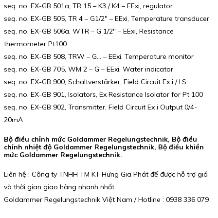
seq. no. EX-GB 501a, TR 15 – K3 / K4 – EExi, regulator
seq. no. EX-GB 505, TR 4 – G1/2″ – EExi, Temperature transducer
seq. no. EX-GB 506a, WTR – G 1/2″ – EExi, Resistance
thermometer Pt100
seq. no. EX-GB 508, TRW – G… – EExi, Temperature monitor
seq. no. EX-GB 705, WM 2 – G – EExi, Water indicator
seq. no. EX-GB 900, Schaltverstärker, Field Circuit Ex i / I.S.
seq. no. EX-GB 901, Isolators, Ex Resistance Isolator for Pt 100
seq. no. EX-GB 902, Transmitter, Field Circuit Ex i Output 0/4-
20mA
Bộ điều chỉnh mức Goldammer Regelungstechnik, Bộ điều
chỉnh nhiệt độ Goldammer Regelungstechnik, Bộ điều khiển
mức Goldammer Regelungstechnik.
Liên hệ : Công ty TNHH TM KT Hưng Gia Phát để được hỗ trợ giá
và thời gian giao hàng nhanh nhất.
Goldammer Regelungstechnik Việt Nam / Hotline : 0938 336 079