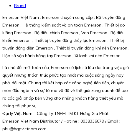
Brand
Emerson Việt Nam . Emerson chuyên cung cấp : Bộ truyền động
Emerson , Hệ thống kiểm soát và an toàn Emerson , Thiết bị đo
lường Emerson , Bộ điều chỉnh Emerson , Van Emerson , Bộ điều
khiển Emerson , Thiết bị truyền động thủy lực Emerson , Thiết bị
truyền động điện Emerson , Thiết bị truyền động khí nén Emerson ,
Hộp số vận hành bằng tay Emerson , Xi lanh khí nén Emerson
Là nhà đổi mới toàn cầu, Emerson có lịch sử lâu dài trong việc giải
quyết những thách thức phức tạp nhất mà cuộc sống ngày nay
phải đối mặt. Chúng tôi kết hợp các công nghệ tiên tiến, chuyên
môn đầu ngành và sự tò mò vô độ về thế giới xung quanh để tạo
ra các giải pháp bền vững cho những khách hàng thiết yếu mà
chúng tôi phục vụ.
Đại lý Việt Nam – Công Ty TNHH TM KT Hưng Gia Phát
Emerson Viet Nam Distributor / Hotline : 0938336079 / Email :
phu@hgpvietnam.com