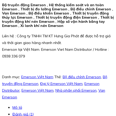
Bộ truyền động Emerson , Hệ thống kiểm soát và an toàn
Emerson , Thiết bị đo lường Emerson , Bộ điều chỉnh Emerson ,
Van Emerson , Bộ điều khiển Emerson , Thiết bị truyền động
thủy lực Emerson , Thiết bị truyền động điện Emerson , Thiết bị
truyền động khí nén Emerson , Hộp số vận hành bằng tay
Emerson , Xi lanh khí nén Emerson
Liên hệ : Công ty TNHH TM KT Hưng Gia Phát để được hỗ trợ giá
và thời gian giao hàng nhanh nhất.
Emerson tại Việt Nam. Emerson Viet Nam Distributor / Hotline :
0938 336 079
Danh mục:
Emerson Việt Nam
Thẻ:
Bộ điều chỉnh Emerson
,
Bộ
truyền động Emerson
,
Đại lý Emerson Việt Nam
,
Emerson
Distributor
,
Emerson Việt Nam
,
Nhà phân phối Emerson
,
Van
Emerson
Mô tả
Đánh giá (1)