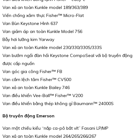
Van xả an toàn Kunkle model 189/363/389
Viền chống xâm thực Fisher™ Micro-Flat
Van Bùn Keystone Hình 637
Van giảm áp an toàn Kunkle Model 756
Bẫy hơi lưỡng kim Yarway
Van xả an toàn Kunkle model 230/330/330S/333S
Van bướm ngồi đàn hồi Keystone CompoSeal với bộ truyền động
được cấp nguồn
Van góc gia công Fisher™ FB
Van cắm lệch tâm Fisher™ CV500
Van xả an toàn Kunkle Bailey 746
Van điều khiển Vee-Ball™ Fisher™ V200
Van điều khiển bằng thép không gỉ Baumann™ 24000S
Bộ truyền động Emerson
Van một chiều kiểu “nắp ca-pô bắt vít” Fasani LP/MP
Van xả an toàn Kunkle model 264/265/266/267