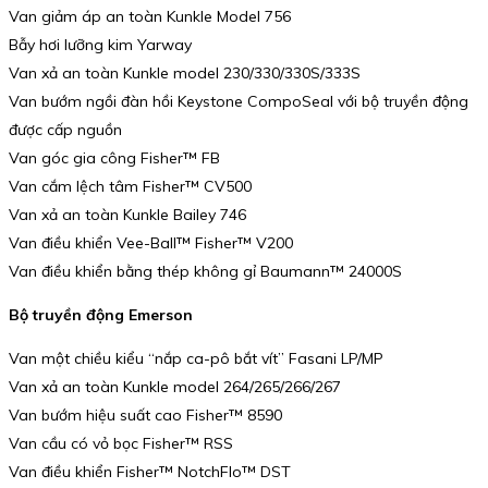
Van giảm áp an toàn Kunkle Model 756
Bẫy hơi lưỡng kim Yarway
Van xả an toàn Kunkle model 230/330/330S/333S
Van bướm ngồi đàn hồi Keystone CompoSeal với bộ truyền động
được cấp nguồn
Van góc gia công Fisher™ FB
Van cắm lệch tâm Fisher™ CV500
Van xả an toàn Kunkle Bailey 746
Van điều khiển Vee-Ball™ Fisher™ V200
Van điều khiển bằng thép không gỉ Baumann™ 24000S
Bộ truyền động Emerson
Van một chiều kiểu “nắp ca-pô bắt vít” Fasani LP/MP
Van xả an toàn Kunkle model 264/265/266/267
Van bướm hiệu suất cao Fisher™ 8590
Van cầu có vỏ bọc Fisher™ RSS
Van điều khiển Fisher™ NotchFlo™ DST