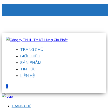
CÔNG TY TNHH TM KT HƯNG GIA PHÁT
Hotline
:
0938 336 079
Email
:
phu@hgpvietnam.com
TRANG CHỦ
GIỚI THIỆU
SẢN PHẨM
TIN TỨC
LIÊN HỆ
0
TRANG CHỦ