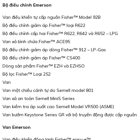
Bộ điều chỉnh Emerson
Van điều khiển tự cấp nguồn Fisher™ Model 92B
Bộ điều chỉnh giảm áp Fisher™ loại R622
Bộ điều chỉnh cấp hai Fisher™ R622, R642 và R652 – LPG
Van xả bình chứa Fisher™ ACE95
Bộ điều chỉnh giảm áp dòng Fisher™ 912 – LP-Gas
Bộ điều chỉnh giảm áp Fisher™ CS400
Dòng sản phẩm Fisher™ EZH và EZHSO
Bộ lọc Fisher™ Loại 252
Van
Van một chiều cánh tự do Semell model 801
Van xả an toàn Semell MiniS Series
Van kiểm tra áp suất cao Semell Model VR500 (ASME)
Van bướm Keystone Series GR với bộ truyền động được cấp nguồn
Van Emerson
Van điều khiển đông lạnh Fisher™ easy-e™