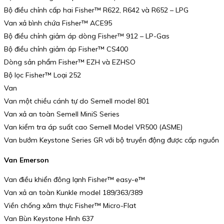
Bộ điều chỉnh cấp hai Fisher™ R622, R642 và R652 – LPG
Van xả bình chứa Fisher™ ACE95
Bộ điều chỉnh giảm áp dòng Fisher™ 912 – LP-Gas
Bộ điều chỉnh giảm áp Fisher™ CS400
Dòng sản phẩm Fisher™ EZH và EZHSO
Bộ lọc Fisher™ Loại 252
Van
Van một chiều cánh tự do Semell model 801
Van xả an toàn Semell MiniS Series
Van kiểm tra áp suất cao Semell Model VR500 (ASME)
Van bướm Keystone Series GR với bộ truyền động được cấp nguồn
Van Emerson
Van điều khiển đông lạnh Fisher™ easy-e™
Van xả an toàn Kunkle model 189/363/389
Viền chống xâm thực Fisher™ Micro-Flat
Van Bùn Keystone Hình 637