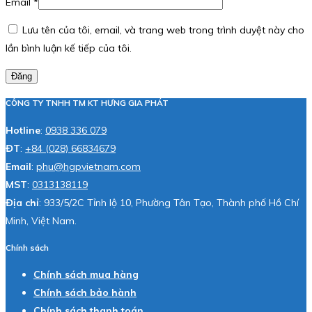
Email
*
Lưu tên của tôi, email, và trang web trong trình duyệt này cho
lần bình luận kế tiếp của tôi.
Đăng
CÔNG TY TNHH TM KT HƯNG GIA PHÁT
Hotline
:
0938 336 079
ĐT
:
+84 (028) 66834679
Email
:
phu@hgpvietnam.com
MST
:
0313138119
Địa chỉ
: 933/5/2C Tỉnh lộ 10, Phường Tân Tạo, Thành phố Hồ Chí
Minh, Việt Nam.
Chính sách
Chính sách mua hàng
Chính sách bảo hành
Chính sách thanh toán