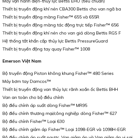
Máy vận hành điện-thủy lực Bettis EHO (tiêu chuẩn)
Thiết bị truyền động khí nén CBA300 Bettis cho van ngã ba
Thiết bị truyền động màng Fisher™ 655 và 655R
Thiết bị truyền động màng tác động trực tiếp Fisher™ 656
Thiết bị truyền động khí nén cho van giá dòng Bettis RGS F
Hệ thống tắt khẩn cấp thủy lực Bettis PressureGuard
Thiết bị truyền động tay quay Fisher™ 1008
Emerson Việt Nam
Bộ truyền động Piston không khung Fisher™ 480 Series
Máy bơm tay Damcos™
Thiết bị truyền động van thủy lực rãnh xoắn ốc Bettis BHH
Van an toàn cho bộ điều chỉnh
Bộ điều chỉnh áp suất dòng Fisher™ MR95
Bộ điều chỉnh thương mại/công nghiệp dòng Fisher™ 627
Bộ điều chỉnh Fisher™ Loại 630
Bộ điều chỉnh giảm áp Fisher™ Loại 1098-EGR và 1098H-EGR
Bộ điều chỉnh áp suất ngược, Van giảm áp và Van giảm áp vi sai