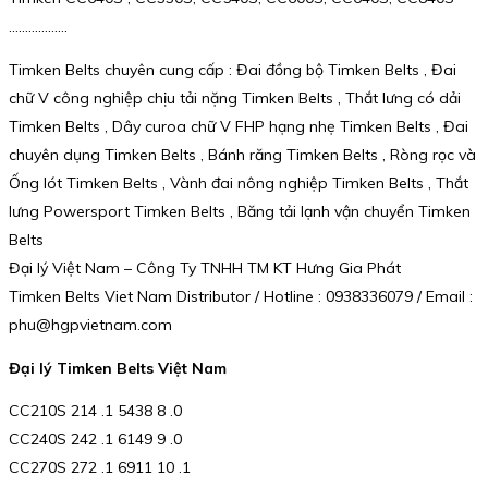
………………
Timken Belts chuyên cung cấp : Đai đồng bộ Timken Belts , Đai
chữ V công nghiệp chịu tải nặng Timken Belts , Thắt lưng có dải
Timken Belts , Dây curoa chữ V FHP hạng nhẹ Timken Belts , Đai
chuyên dụng Timken Belts , Bánh răng Timken Belts , Ròng rọc và
Ống lót Timken Belts , Vành đai nông nghiệp Timken Belts , Thắt
lưng Powersport Timken Belts , Băng tải lạnh vận chuyển Timken
Belts
Đại lý Việt Nam – Công Ty TNHH TM KT Hưng Gia Phát
Timken Belts Viet Nam Distributor / Hotline : 0938336079 / Email :
phu@hgpvietnam.com
Đại lý Timken Belts Việt Nam
CC210S 214 .1 5438 8 .0
CC240S 242 .1 6149 9 .0
CC270S 272 .1 6911 10 .1