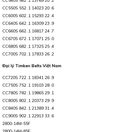
CC540S 542 .1 13769 20 .2
CC550S 552 .1 14023 20 .6
CC600S 602 .1 15293 22 .4
CC640S 642 .1 16309 23 .9
CC660S 662 .1 16817 24 .7
CC670S 672 .1 17071 25 .0
CC680S 682 .1 17325 25 .4
CC700S 702 .1 17833 26 .2
Đại lý Timken Belts Việt Nam
CC720S 722 .1 18341 26 .9
CC750S 752 .1 19103 28 .0
CC780S 782 .1 19865 29 .1
CC800S 802 .1 20373 29 .9
CC840S 842 .1 21389 31 .4
CC900S 902 .1 22913 33 .6
2800-14M-55F
2800-14M-85F