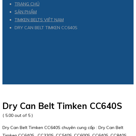
TRANG CHỦ
SẢN PHẨM
TIMKEN BELTS VIỆT NAM
DRY CAN BELT TIMKEN CC640S
Dry Can Belt Timken CC640S
( 5.00 out of 5 )
Dry Can Belt Timken CC640S chuyên cung cấp : Dry Can Belt
Timken CC640S , CC330S, CC540S, CC600S, CC640S, CC840S