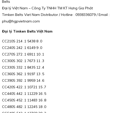
Belts
Đại lý Việt Nam – Công Ty TNHH TM KT Hưng Gia Phát
Timken Belts Viet Nam Distributor / Hotline : 0938336079 / Email :
phu@hgpvietnam.com
Đại lý Timken Belts Việt Nam
CC210S 214 .1 5438 8 .0
CC240S 242 .1 6149 9 .0
CC270S 272 .1 6911 10 .1
CC300S 302 .1 7673 11 .3
CC330S 332 .1 8435 12 .4
CC360S 362 .1 9197 13 .5
CC390S 392 .1 9959 14 .6
CC420S 422 .1 10721 15 .7
CC440S 442 .1 11229 16 .5
CC450S 452 .1 11483 16 .8
CC480S 482 .1 12245 18 .0