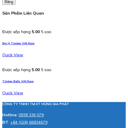
Đăng
Sản Phẩm Liên Quan
Được xếp hạng
5.00
5 sao
Đại lý Timken Việt Nam
Quick View
Được xếp hạng
5.00
5 sao
Timken Belts Việt Nam
Quick View
CÔNG TY TNHH TM KT HƯNG GIA PHÁT
Hotline
:
0938 336 079
ĐT
:
+84 (028) 66834679