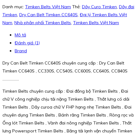
Danh mục:
Timken Belts Việt Nam
Thẻ:
Dây Curo Timken
,
Dây đai
Timken
,
Dry Can Belt Timken CC640S
,
Đại lý Timken Belts Việt
Nam
,
Nhà phân phối Timken Belts
,
Timken Belts Việt Nam
Mô tả
Đánh giá (1)
Brand
Dry Can Belt Timken CC640S chuyên cung cấp : Dry Can Belt
Timken CC640S , CC330S, CC540S, CC600S, CC640S, CC840S
………………
Timken Belts chuyên cung cấp : Đai đồng bộ Timken Belts , Đai
chữ V công nghiệp chịu tải nặng Timken Belts , Thắt lưng có dải
Timken Belts , Dây curoa chữ V FHP hạng nhẹ Timken Belts , Đai
chuyên dụng Timken Belts , Bánh răng Timken Belts , Ròng rọc và
Ống lót Timken Belts , Vành đai nông nghiệp Timken Belts , Thắt
lưng Powersport Timken Belts , Băng tải lạnh vận chuyển Timken