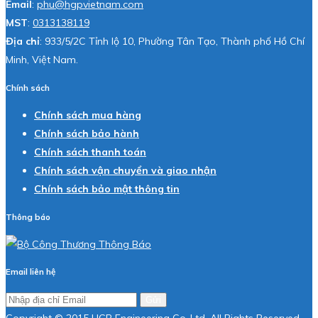
Email
:
phu@hgpvietnam.com
MST
:
0313138119
Địa chỉ
: 933/5/2C Tỉnh lộ 10, Phường Tân Tạo, Thành phố Hồ Chí
Minh, Việt Nam.
Chính sách
Chính sách mua hàng
Chính sách bảo hành
Chính sách thanh toán
Chính sách vận chuyển và giao nhận
Chính sách bảo mật thông tin
Thông báo
Email liên hệ
Gửi
Copyright © 2015 HGP Engineering Co.,Ltd. All Rights Reserved