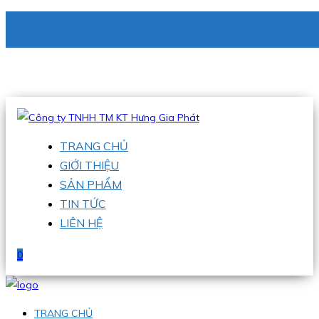
CÔNG TY TNHH TM KT HƯNG GIA PHÁT
Hotline
:
0938 336 079
Email
:
phu@hgpvietnam.com
TRANG CHỦ
GIỚI THIỆU
SẢN PHẨM
TIN TỨC
LIÊN HỆ
0
TRANG CHỦ