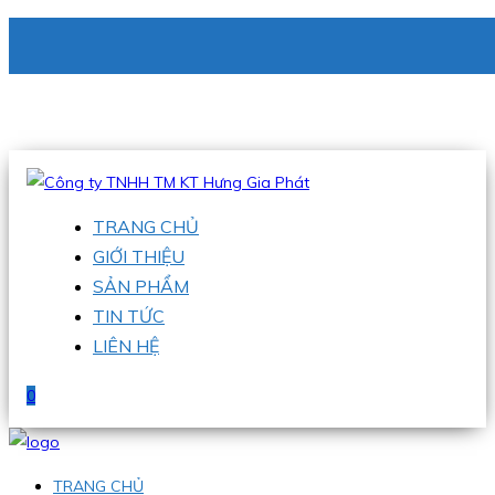
CÔNG TY TNHH TM KT HƯNG GIA PHÁT
Hotline
:
0938 336 079
Email
:
phu@hgpvietnam.com
TRANG CHỦ
GIỚI THIỆU
SẢN PHẨM
TIN TỨC
LIÊN HỆ
0
TRANG CHỦ