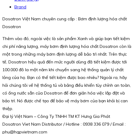
Brand
Dosatron Việt Nam chuyên cung cấp : Bơm định lượng hóa chất
Dosatron
Thêm vào đó, ngoài việc là sản phẩm Xanh và giúp bạn tiết kiệm
chi phí năng lượng, máy bơm định lượng hóa chất Dosatron còn là
một trong những máy bơm định lượng dễ bảo trì nhất. Trên thực
tế, Dosatron hiệu quả đến mức người dùng đã tiết kiệm được tới
100.000 đô la một năm khi chuyển sang hệ thống quản lý chất
lỏng của họ. Bạn có thể tiết kiệm được bao nhiêu? Ngoài ra, hãy
hỏi chúng tôi về hệ thống tủ và bảng điều khiển tùy chỉnh an toàn,
có ống nước sẵn của Dosatron để đơn giản hóa việc lắp đặt và
bảo trì. Nó được chế tạo để bảo vệ máy bơm của bạn khỏi bị can
thiệp.
Đại lý Việt Nam – Công Ty TNHH TM KT Hưng Gia Phát
Dosatron Viet Nam Distributor / Hotline : 0938 336 079 / Email :
phu@hgpvietnam.com