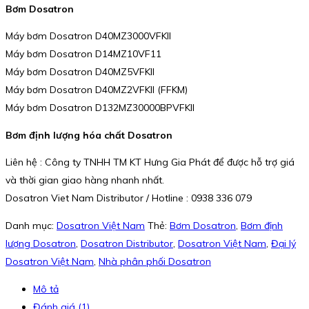
Bơm Dosatron
Máy bơm Dosatron D40MZ3000VFKII
Máy bơm Dosatron D14MZ10VF11
Máy bơm Dosatron D40MZ5VFKII
Máy bơm Dosatron D40MZ2VFKII (FFKM)
Máy bơm Dosatron D132MZ30000BPVFKII
Bơm định lượng hóa chất Dosatron
Liên hệ : Công ty TNHH TM KT Hưng Gia Phát để được hỗ trợ giá
và thời gian giao hàng nhanh nhất.
Dosatron Viet Nam Distributor / Hotline : 0938 336 079
Danh mục:
Dosatron Việt Nam
Thẻ:
Bơm Dosatron
,
Bơm định
lượng Dosatron
,
Dosatron Distributor
,
Dosatron Việt Nam
,
Đại lý
Dosatron Việt Nam
,
Nhà phân phối Dosatron
Mô tả
Đánh giá (1)