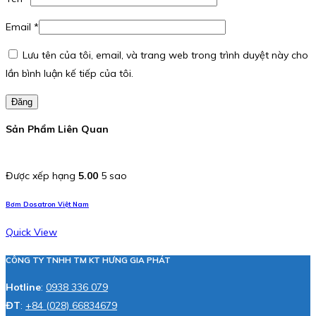
Email
*
Lưu tên của tôi, email, và trang web trong trình duyệt này cho
lần bình luận kế tiếp của tôi.
Đăng
Sản Phẩm Liên Quan
Được xếp hạng
5.00
5 sao
Bơm Dosatron Việt Nam
Quick View
CÔNG TY TNHH TM KT HƯNG GIA PHÁT
Hotline
:
0938 336 079
ĐT
:
+84 (028) 66834679