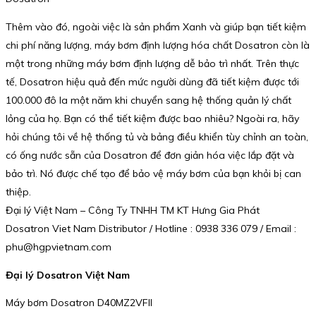
Thêm vào đó, ngoài việc là sản phẩm Xanh và giúp bạn tiết kiệm
chi phí năng lượng, máy bơm định lượng hóa chất Dosatron còn là
một trong những máy bơm định lượng dễ bảo trì nhất. Trên thực
tế, Dosatron hiệu quả đến mức người dùng đã tiết kiệm được tới
100.000 đô la một năm khi chuyển sang hệ thống quản lý chất
lỏng của họ. Bạn có thể tiết kiệm được bao nhiêu? Ngoài ra, hãy
hỏi chúng tôi về hệ thống tủ và bảng điều khiển tùy chỉnh an toàn,
có ống nước sẵn của Dosatron để đơn giản hóa việc lắp đặt và
bảo trì. Nó được chế tạo để bảo vệ máy bơm của bạn khỏi bị can
thiệp.
Đại lý Việt Nam – Công Ty TNHH TM KT Hưng Gia Phát
Dosatron Viet Nam Distributor / Hotline : 0938 336 079 / Email :
phu@hgpvietnam.com
Đại lý Dosatron Việt Nam
Máy bơm Dosatron D40MZ2VFII