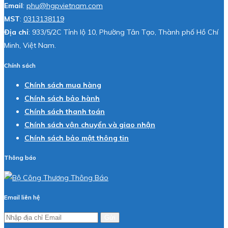
Email
:
phu@hgpvietnam.com
MST
:
0313138119
Địa chỉ
: 933/5/2C Tỉnh lộ 10, Phường Tân Tạo, Thành phố Hồ Chí
Minh, Việt Nam.
Chính sách
Chính sách mua hàng
Chính sách bảo hành
Chính sách thanh toán
Chính sách vận chuyển và giao nhận
Chính sách bảo mật thông tin
Thông báo
Email liên hệ
Gửi