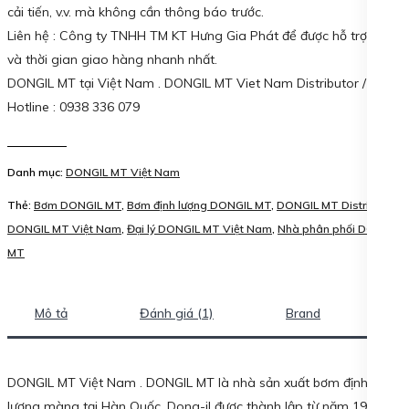
cải tiến, v.v. mà không cần thông báo trước.
Liên hệ : Công ty TNHH TM KT Hưng Gia Phát để được hỗ trợ giá
và thời gian giao hàng nhanh nhất.
DONGIL MT tại Việt Nam . DONGIL MT Viet Nam Distributor /
Hotline : 0938 336 079
Danh mục:
DONGIL MT Việt Nam
Thẻ:
Bơm DONGIL MT
,
Bơm định lượng DONGIL MT
,
DONGIL MT Distributor
,
DONGIL MT Việt Nam
,
Đại lý DONGIL MT Việt Nam
,
Nhà phân phối DONGIL
MT
Mô tả
Đánh giá (1)
Brand
DONGIL MT Việt Nam . DONGIL MT là nhà sản xuất bơm định
lượng màng tại Hàn Quốc. Dong-il được thành lập từ năm 1973.