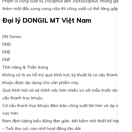
Phạm vi công suất từ 25cc/phút đến 35000cc/phút, nhưng gắn
thêm một đầu song song nữa thì công suất có thể tăng gấp đôi.
Đại lý DONGIL MT Việt Nam
DN Series
DND
DNE
DNF
Tính năng & Thận trọng
Không có lò xo hỗ trợ quá trình hút, kỹ thuật là cơ cấu thanh trục
khuỷu được áp dụng cho sản phẩm này.
Quá trình hút và xả chính xác hơn nhiều so với mẫu trước do cơ
cấu thanh trục khuỷu.
Cơ cấu thanh trục khuỷu đảm bảo công suất lớn hơn và áp suất
cao hơn.
Bơm định lượng kiểu đứng đơn giản, tiết kiệm nhờ thiết kế hợp lý.
– Tuổi thọ cực cao nhờ hoạt động lâu dài