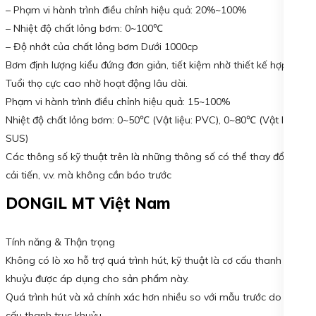
– Phạm vi hành trình điều chỉnh hiệu quả: 20%~100%
– Nhiệt độ chất lỏng bơm: 0~100℃
– Độ nhớt của chất lỏng bơm Dưới 1000cp
Bơm định lượng kiểu đứng đơn giản, tiết kiệm nhờ thiết kế hợp lý.
Tuổi thọ cực cao nhờ hoạt động lâu dài.
Phạm vi hành trình điều chỉnh hiệu quả: 15~100%
Nhiệt độ chất lỏng bơm: 0~50℃ (Vật liệu: PVC), 0~80℃ (Vật liệu:
SUS)
Các thông số kỹ thuật trên là những thông số có thể thay đổi do
cải tiến, v.v. mà không cần báo trước
DONGIL MT Việt Nam
Tính năng & Thận trọng
Không có lò xo hỗ trợ quá trình hút, kỹ thuật là cơ cấu thanh trục
khuỷu được áp dụng cho sản phẩm này.
Quá trình hút và xả chính xác hơn nhiều so với mẫu trước do cơ
cấu thanh trục khuỷu.