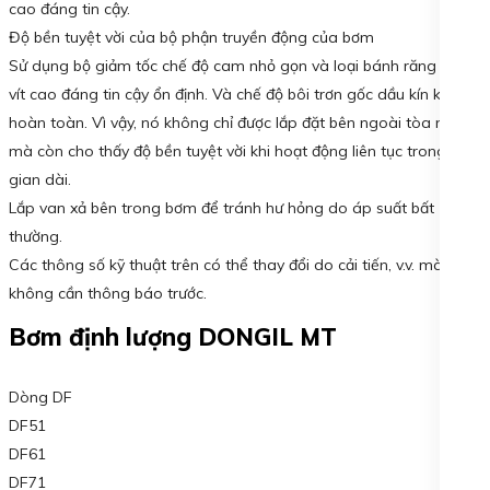
cao đáng tin cậy.
Độ bền tuyệt vời của bộ phận truyền động của bơm
Sử dụng bộ giảm tốc chế độ cam nhỏ gọn và loại bánh răng trục
vít cao đáng tin cậy ổn định. Và chế độ bôi trơn gốc dầu kín khí
hoàn toàn. Vì vậy, nó không chỉ được lắp đặt bên ngoài tòa nhà
mà còn cho thấy độ bền tuyệt vời khi hoạt động liên tục trong thời
gian dài.
Lắp van xả bên trong bơm để tránh hư hỏng do áp suất bất
thường.
Các thông số kỹ thuật trên có thể thay đổi do cải tiến, v.v. mà
không cần thông báo trước.
Bơm định lượng DONGIL MT
Dòng DF
DF51
DF61
DF71