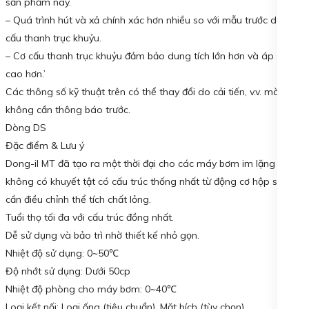
sản phẩm này.
– Quá trình hút và xả chính xác hơn nhiều so với mẫu trước do cơ
cấu thanh trục khuỷu.
– Cơ cấu thanh trục khuỷu đảm bảo dung tích lớn hơn và áp suất
cao hơn.’
Các thông số kỹ thuật trên có thể thay đổi do cải tiến, v.v. mà
không cần thông báo trước.
Dòng DS
Đặc điểm & Lưu ý
Dong-il MT đã tạo ra một thời đại cho các máy bơm im lặng và
không có khuyết tật có cấu trúc thống nhất từ động cơ hộp số đến
cần điều chỉnh thể tích chất lỏng.
Tuổi thọ tối đa với cấu trúc đồng nhất.
Dễ sử dụng và bảo trì nhờ thiết kế nhỏ gọn.
Nhiệt độ sử dụng: 0~50℃
Độ nhớt sử dụng: Dưới 50cp
Nhiệt độ phòng cho máy bơm: 0~40℃
Loại kết nối: Loại ống (tiêu chuẩn), Mặt bích (tùy chọn)