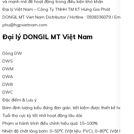
và mạnh mẽ để hoạt động trong điều kiện khó khăn
Đại lý Việt Nam – Công Ty TNHH TM KT Hưng Gia Phát
DONGIL MT Viet Nam Distributor / Hotline : 0938336079 / Email :
phu@hgpvietnam.com
Đại lý DONGIL MT Việt Nam
Dòng DW
DWS
DWM
DWA
DWB
DWC
Đặc điểm & Lưu ý
Bơm định lượng kiểu đứng đơn giản, tiết kiệm được thiết kế hợp lý.
Tuổi thọ cực kỳ tốt nhờ hoạt động lâu dài.
Phạm vi hành trình điều chỉnh hiệu quả: 15~100%
Nhiệt độ chất lỏng bơm: 0~50℃ (Vật liệu: PVC), 0~80℃ (Vật liệu: