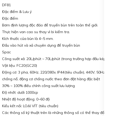
DF81
Đặc điểm & Lưu ý
Đặc điểm
Bơm định lượng độc đáo để truyền bùn trên toàn thế giới.
Thực hiện van cao su thay vì bi kiểm tra.
Kích thước của bùn là 4~5 mm.
Đầu vào hút và xả chuyên dụng để truyền bùn
Spac
Công suất xả: 20L/phút ~ 70L/phút (trong trường hợp đầu kép)
Vật liệu: FC20(GC20)
Động cơ: 3 pha, 60Hz, 220/380v, IP44(tiêu chuẩn), 440V, 50Hz,
chống nổ, động cơ chống nước theo đơn đặt hàng đặc biệt
30% ~ 100% điều chỉnh công suất lưu lượng
Độ nhớt: dưới 1000cp
Nhiệt độ hoạt động: 0~60 độ
Kiểu kết nối: LOẠI VÍT (tiêu chuẩn)
Các thông số kỹ thuật trên là những thông số có thể thay đổi do