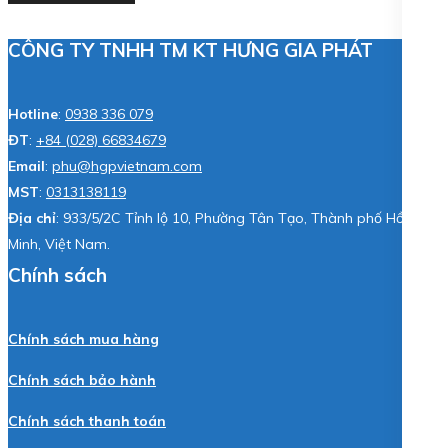
CÔNG TY TNHH TM KT HƯNG GIA PHÁT
Hotline
:
0938 336 079
ĐT
:
+84 (028) 66834679
Email
:
phu@hgpvietnam.com
MST
:
0313138119
Địa chỉ
: 933/5/2C Tỉnh lộ 10, Phường Tân Tạo, Thành phố Hồ Chí
Minh, Việt Nam.
Chính sách
Chính sách mua hàng
Chính sách bảo hành
Chính sách thanh toán