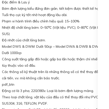
Đặc điểm & Lưu ý
Bơm định lượng kiểu đứng đơn giản, tiết kiệm được thiết kế hợp lý.
Tuổi thọ cực kỳ tốt nhờ hoạt động lâu dài.
Phạm vi hành trình điều chỉnh hiệu quả: 15~100%
Nhiệt độ chất lỏng bơm: 0~50℃ (Vật liệu: PVC), 0~80℃ (Vật liệu:
SUS)
Độ nhớt của chất lỏng bơm.
Model DWS & DWM: Dưới 50cp – Model DWA & DWB & DWC:
Dưới 1000cp
Công suất tăng gấp đôi hoặc gấp ba lần hoặc thậm chí nhiều hơn
tùy thuộc vào số đầu.
Các thông số kỹ thuật trên là những thông số có thể thay đổi do
cải tiến, v.v. mà không cần báo trước.
pdf_btn
Động cơ là 3 pha, 220/380v. Loại là bơm định lượng màng.
Theo loại chất lỏng, vật liệu của đầu có thể thay đổi như PVC,
SUS304, 316, TEFLON, PVDF.