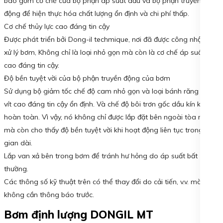
bao gồm cơ chế của bộ phận áp suất dầu và bộ phận truyền
động để hiện thực hóa chất lượng ổn định và chi phí thấp.
Cơ chế thủy lực cao đáng tin cậy
Được phát triển bởi Dong-il techmique, nơi đã được công nhận để
xử lý bơm, Không chỉ là loại nhỏ gọn mà còn là cơ chế áp suất dầu
cao đáng tin cậy.
Độ bền tuyệt vời của bộ phận truyền động của bơm
Sử dụng bộ giảm tốc chế độ cam nhỏ gọn và loại bánh răng trục
vít cao đáng tin cậy ổn định. Và chế độ bôi trơn gốc dầu kín khí
hoàn toàn. Vì vậy, nó không chỉ được lắp đặt bên ngoài tòa nhà
mà còn cho thấy độ bền tuyệt vời khi hoạt động liên tục trong thời
gian dài.
Lắp van xả bên trong bơm để tránh hư hỏng do áp suất bất
thường.
Các thông số kỹ thuật trên có thể thay đổi do cải tiến, v.v. mà
không cần thông báo trước.
Bơm định lượng DONGIL MT