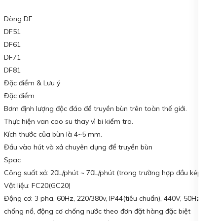
Dòng DF
DF51
DF61
DF71
DF81
Đặc điểm & Lưu ý
Đặc điểm
Bơm định lượng độc đáo để truyền bùn trên toàn thế giới.
Thực hiện van cao su thay vì bi kiểm tra.
Kích thước của bùn là 4~5 mm.
Đầu vào hút và xả chuyên dụng để truyền bùn
Spac
Công suất xả: 20L/phút ~ 70L/phút (trong trường hợp đầu kép)
Vật liệu: FC20(GC20)
Động cơ: 3 pha, 60Hz, 220/380v, IP44(tiêu chuẩn), 440V, 50Hz,
chống nổ, động cơ chống nước theo đơn đặt hàng đặc biệt