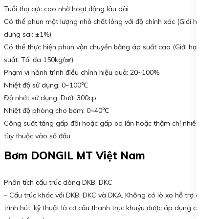
Tuổi thọ cực cao nhờ hoạt động lâu dài.
Có thể phun một lượng nhỏ chất lỏng với độ chính xác (Giới hạn
dung sai: ±1%)
Có thể thực hiện phun vận chuyển bằng áp suất cao (Giới hạn áp
suất: Tối đa 150kg/㎠)
Phạm vi hành trình điều chỉnh hiệu quả: 20~100%
Nhiệt độ sử dụng: 0~100℃
Độ nhớt sử dụng: Dưới 300cp
Nhiệt độ phòng cho bơm: 0~40℃
Công suất tăng gấp đôi hoặc gấp ba lần hoặc thậm chí nhiều hơn
tùy thuộc vào số đầu.
Bơm DONGIL MT Việt Nam
Phân tích cấu trúc dòng DKB, DKC
– Cấu trúc khác với DKB, DKC và DKA. Không có lò xo hỗ trợ quá
trình hút, kỹ thuật là cơ cấu thanh trục khuỷu được áp dụng cho