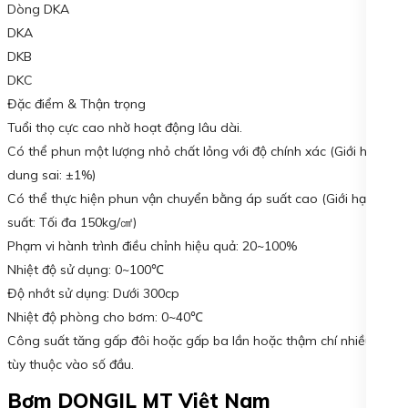
Dòng DKA
DKA
DKB
DKC
Đặc điểm & Thận trọng
Tuổi thọ cực cao nhờ hoạt động lâu dài.
Có thể phun một lượng nhỏ chất lỏng với độ chính xác (Giới hạn
dung sai: ±1%)
Có thể thực hiện phun vận chuyển bằng áp suất cao (Giới hạn áp
suất: Tối đa 150kg/㎠)
Phạm vi hành trình điều chỉnh hiệu quả: 20~100%
Nhiệt độ sử dụng: 0~100℃
Độ nhớt sử dụng: Dưới 300cp
Nhiệt độ phòng cho bơm: 0~40℃
Công suất tăng gấp đôi hoặc gấp ba lần hoặc thậm chí nhiều hơn
tùy thuộc vào số đầu.
Bơm DONGIL MT Việt Nam