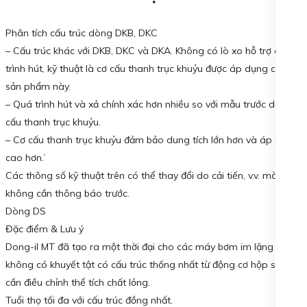
Phân tích cấu trúc dòng DKB, DKC
– Cấu trúc khác với DKB, DKC và DKA. Không có lò xo hỗ trợ quá
trình hút, kỹ thuật là cơ cấu thanh trục khuỷu được áp dụng cho
sản phẩm này.
– Quá trình hút và xả chính xác hơn nhiều so với mẫu trước do cơ
cấu thanh trục khuỷu.
– Cơ cấu thanh trục khuỷu đảm bảo dung tích lớn hơn và áp suất
cao hơn.’
Các thông số kỹ thuật trên có thể thay đổi do cải tiến, v.v. mà
không cần thông báo trước.
Dòng DS
Đặc điểm & Lưu ý
Dong-il MT đã tạo ra một thời đại cho các máy bơm im lặng và
không có khuyết tật có cấu trúc thống nhất từ động cơ hộp số đến
cần điều chỉnh thể tích chất lỏng.
Tuổi thọ tối đa với cấu trúc đồng nhất.