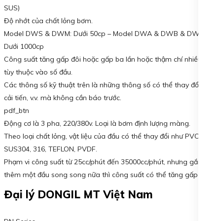
SUS)
Độ nhớt của chất lỏng bơm.
Model DWS & DWM: Dưới 50cp – Model DWA & DWB & DWC:
Dưới 1000cp
Công suất tăng gấp đôi hoặc gấp ba lần hoặc thậm chí nhiều hơn
tùy thuộc vào số đầu.
Các thông số kỹ thuật trên là những thông số có thể thay đổi do
cải tiến, v.v. mà không cần báo trước.
pdf_btn
Động cơ là 3 pha, 220/380v. Loại là bơm định lượng màng.
Theo loại chất lỏng, vật liệu của đầu có thể thay đổi như PVC,
SUS304, 316, TEFLON, PVDF.
Phạm vi công suất từ 25cc/phút đến 35000cc/phút, nhưng gắn
thêm một đầu song song nữa thì công suất có thể tăng gấp đôi.
Đại lý DONGIL MT Việt Nam