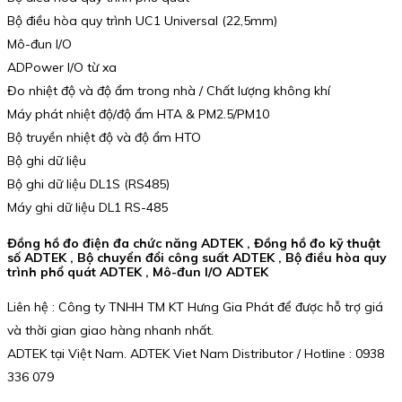
Bộ điều hòa quy trình UC1 Universal (22,5mm)
Mô-đun I/O
ADPower I/O từ xa
Đo nhiệt độ và độ ẩm trong nhà / Chất lượng không khí
Máy phát nhiệt độ/độ ẩm HTA & PM2.5/PM10
Bộ truyền nhiệt độ và độ ẩm HTO
Bộ ghi dữ liệu
Bộ ghi dữ liệu DL1S (RS485)
Máy ghi dữ liệu DL1 RS-485
Đồng hồ đo điện đa chức năng ADTEK , Đồng hồ đo kỹ thuật
số ADTEK , Bộ chuyển đổi công suất ADTEK , Bộ điều hòa quy
trình phổ quát ADTEK , Mô-đun I/O ADTEK
Liên hệ : Công ty TNHH TM KT Hưng Gia Phát để được hỗ trợ giá
và thời gian giao hàng nhanh nhất.
ADTEK tại Việt Nam. ADTEK Viet Nam Distributor / Hotline : 0938
336 079