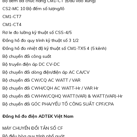
Bộ đếm đa chức năng CM1-CT (Đầu vào xung)
CS2-MC 10 Bộ đếm số lượng/lô
CM1-CT7
CM1-CT4
Rơ le đo lường kỹ thuật số CSS-4/5
Đồng hồ đo quy trình kỹ thuật số 3 1/2
Đồng hồ đo nhiệt độ kỹ thuật số CM1-TX5 4 (5 kênh)
Bộ chuyển đổi công suất
Bộ truyền điện áp DC CV-DC
Bộ chuyển đổi dòng điện/điện áp AC CA/CV
Bộ chuyển đổi CW/CQ AC WATT / VAR
Bộ chuyển đổi CWH/CQH AC WATT-Hr / VAR Hr
Bộ chuyển đổi CWHW/CQHQ WATT(VAR) & WATT(VAR)-Hr
Bộ chuyển đổi GÓC PHA/YẾU TỐ CÔNG SUẤT CPF/CPA
Đồng hồ đo điện ADTEK Việt Nam
MÁY CHUYỂN ĐỔI TẦN SỐ CF
Bộ điều hòa quy trình phổ quát