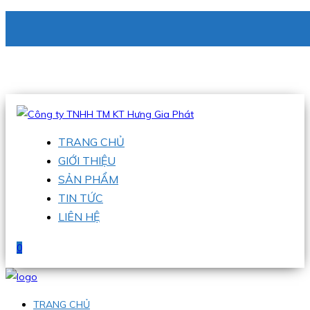
CÔNG TY TNHH TM KT HƯNG GIA PHÁT
Hotline
:
0938 336 079
Email
:
phu@hgpvietnam.com
TRANG CHỦ
GIỚI THIỆU
SẢN PHẨM
TIN TỨC
LIÊN HỆ
0
TRANG CHỦ