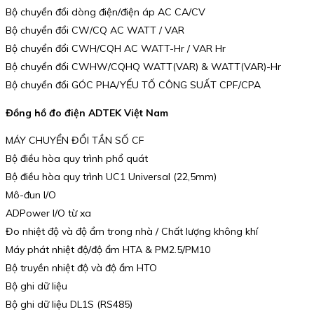
Bộ chuyển đổi dòng điện/điện áp AC CA/CV
Bộ chuyển đổi CW/CQ AC WATT / VAR
Bộ chuyển đổi CWH/CQH AC WATT-Hr / VAR Hr
Bộ chuyển đổi CWHW/CQHQ WATT(VAR) & WATT(VAR)-Hr
Bộ chuyển đổi GÓC PHA/YẾU TỐ CÔNG SUẤT CPF/CPA
Đồng hồ đo điện ADTEK Việt Nam
MÁY CHUYỂN ĐỔI TẦN SỐ CF
Bộ điều hòa quy trình phổ quát
Bộ điều hòa quy trình UC1 Universal (22,5mm)
Mô-đun I/O
ADPower I/O từ xa
Đo nhiệt độ và độ ẩm trong nhà / Chất lượng không khí
Máy phát nhiệt độ/độ ẩm HTA & PM2.5/PM10
Bộ truyền nhiệt độ và độ ẩm HTO
Bộ ghi dữ liệu
Bộ ghi dữ liệu DL1S (RS485)