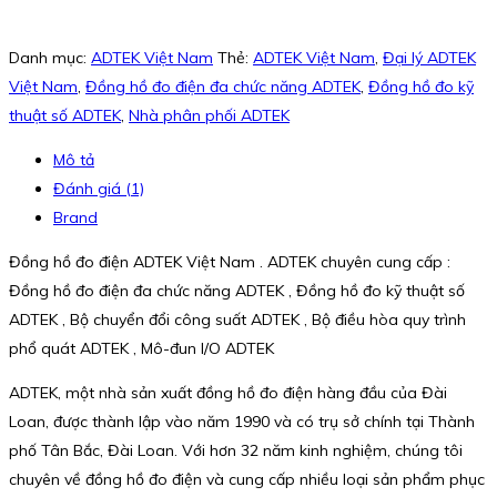
Danh mục:
ADTEK Việt Nam
Thẻ:
ADTEK Việt Nam
,
Đại lý ADTEK
Việt Nam
,
Đồng hồ đo điện đa chức năng ADTEK
,
Đồng hồ đo kỹ
thuật số ADTEK
,
Nhà phân phối ADTEK
Mô tả
Đánh giá (1)
Brand
Đồng hồ đo điện ADTEK Việt Nam . ADTEK chuyên cung cấp :
Đồng hồ đo điện đa chức năng ADTEK , Đồng hồ đo kỹ thuật số
ADTEK , Bộ chuyển đổi công suất ADTEK , Bộ điều hòa quy trình
phổ quát ADTEK , Mô-đun I/O ADTEK
ADTEK, một nhà sản xuất đồng hồ đo điện hàng đầu của Đài
Loan, được thành lập vào năm 1990 và có trụ sở chính tại Thành
phố Tân Bắc, Đài Loan. Với hơn 32 năm kinh nghiệm, chúng tôi
chuyên về đồng hồ đo điện và cung cấp nhiều loại sản phẩm phục