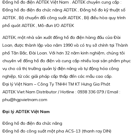
Đồng hồ đo điện ADTEK Việt Nam . ADTEK chuyên cung cấp :
Đồng hồ đo điện đa chức năng ADTEK , Đồng hồ đo kỹ thuật số
ADTEK , Bộ chuyển đổi công suất ADTEK , Bộ điều hòa quy trình
phổ quát ADTEK , Mô-đun I/O ADTEK
ADTEK, một nhà sản xuất đồng hồ đo điện hàng đầu của Đài
Loan, được thành lập vào năm 1990 và có trụ sở chính tại Thành
phố Tân Bắc, Đài Loan. Với hơn 32 năm kinh nghiệm, chúng tôi
chuyên về đồng hồ đo điện và cung cấp nhiều loại sản phẩm phục
vụ cho cả thị trường quản lý điện năng và tự động hóa công
nghiệp, từ các giải pháp cấp thấp đến các mẫu cao cấp.
Đại lý Việt Nam – Công Ty TNHH TM KT Hưng Gia Phát
ADTEK Viet Nam Distributor / Hotline : 0938 336 079 / Email :
phu@hgpvietnam.com
Đại lý ADTEK Việt Nam
Đồng hồ đo điện đa chức năng
Đồng hồ đo công suất một pha ACS-13 (thanh ray DIN)