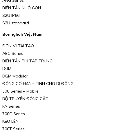
ANG Series
BIẾN TẦN NHỎ GỌN
S2U IP66
S2U standard
Bonfiglioli Việt Nam
ĐƠN VỊ TÁI TẠO
AEC Series
BIẾN TẦN PHI TẬP TRUNG
DGM
DGM Modular
ĐỘNG CƠ HÀNH TINH CHO DI ĐỘNG
300 Series – Mobile
BỘ TRUYỀN ĐỘNG CẮT
FA Series
700C Series
KÉO LÊN
700T Series