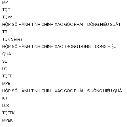
MP
TQF
TQW
HỘP SỐ HÀNH TINH CHÍNH XÁC GÓC PHẢI – DÒNG HIỆU SUẤT
TR
TQK Series
HỘP SỐ HÀNH TINH CHÍNH XÁC TRONG DÒNG – DÒNG HIỆU
QUẢ
SL
LC
TQFE
MPE
HỘP SỐ HÀNH TINH CHÍNH XÁC GÓC PHẢI – ĐƯỜNG HIỆU QUẢ
KR
LCK
TQFEK
MPEK