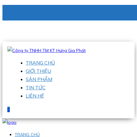
CÔNG TY TNHH TM KT HƯNG GIA PHÁT
Hotline
:
0938 336 079
Email
:
phu@hgpvietnam.com
TRANG CHỦ
GIỚI THIỆU
SẢN PHẨM
TIN TỨC
LIÊN HỆ
0
TRANG CHỦ