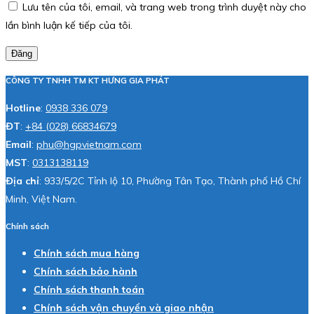
Lưu tên của tôi, email, và trang web trong trình duyệt này cho
lần bình luận kế tiếp của tôi.
Đăng
CÔNG TY TNHH TM KT HƯNG GIA PHÁT
Hotline
:
0938 336 079
ĐT
:
+84 (028) 66834679
Email
:
phu@hgpvietnam.com
MST
:
0313138119
Địa chỉ
: 933/5/2C Tỉnh lộ 10, Phường Tân Tạo, Thành phố Hồ Chí
Minh, Việt Nam.
Chính sách
Chính sách mua hàng
Chính sách bảo hành
Chính sách thanh toán
Chính sách vận chuyển và giao nhận