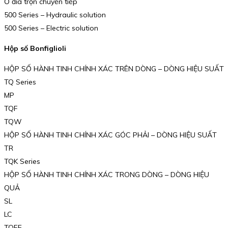
Ổ đĩa trộn chuyển tiếp
500 Series – Hydraulic solution
500 Series – Electric solution
Hộp số Bonfiglioli
HỘP SỐ HÀNH TINH CHÍNH XÁC TRÊN DÒNG – DÒNG HIỆU SUẤT
TQ Series
MP
TQF
TQW
HỘP SỐ HÀNH TINH CHÍNH XÁC GÓC PHẢI – DÒNG HIỆU SUẤT
TR
TQK Series
HỘP SỐ HÀNH TINH CHÍNH XÁC TRONG DÒNG – DÒNG HIỆU
QUẢ
SL
LC
TQFE