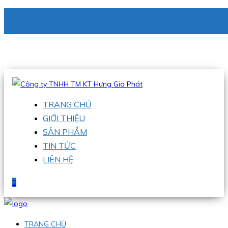
CÔNG TY TNHH TM KT HƯNG GIA PHÁT
Hotline
:
0938 336 079
Email
:
phu@hgpvietnam.com
TRANG CHỦ
GIỚI THIỆU
SẢN PHẨM
TIN TỨC
LIÊN HỆ
0
TRANG CHỦ