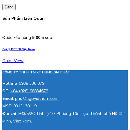
Đăng
Sản Phẩm Liên Quan
Được xếp hạng
5.00
5 sao
Đại lý DETER Việt Nam
Quick View
CÔNG TY TNHH TM KT HƯNG GIA PHÁT
Hotline
:
0938 336 079
ĐT
:
+84 (028) 66834679
Email
:
phu@hgpvietnam.com
MST
:
0313138119
Địa chỉ
: 933/5/2C Tỉnh lộ 10, Phường Tân Tạo, Thành phố Hồ Chí
Minh, Việt Nam.