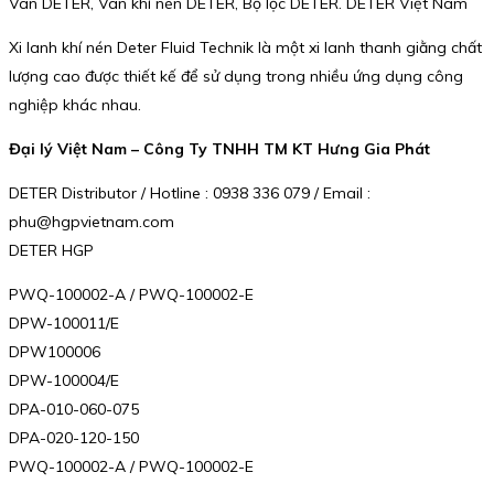
Van DETER, Van khí nén DETER, Bộ lọc DETER. DETER Việt Nam
Xi lanh khí nén Deter Fluid Technik là một xi lanh thanh giằng chất
lượng cao được thiết kế để sử dụng trong nhiều ứng dụng công
nghiệp khác nhau.
Đại lý Việt Nam – Công Ty TNHH TM KT Hưng Gia Phát
DETER Distributor / Hotline : 0938 336 079 / Email :
phu@hgpvietnam.com
DETER HGP
PWQ-100002-A / PWQ-100002-E
DPW-100011/E
DPW100006
DPW-100004/E
DPA-010-060-075
DPA-020-120-150
PWQ-100002-A / PWQ-100002-E