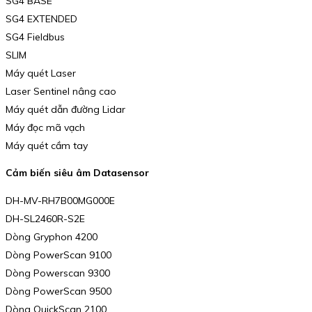
SG4 BASE
SG4 EXTENDED
SG4 Fieldbus
SLIM
Máy quét Laser
Laser Sentinel nâng cao
Máy quét dẫn đường Lidar
Máy đọc mã vạch
Máy quét cầm tay
Cảm biến siêu âm Datasensor
DH-MV-RH7B00MG000E
DH-SL2460R-S2E
Dòng Gryphon 4200
Dòng PowerScan 9100
Dòng Powerscan 9300
Dòng PowerScan 9500
Dòng QuickScan 2100