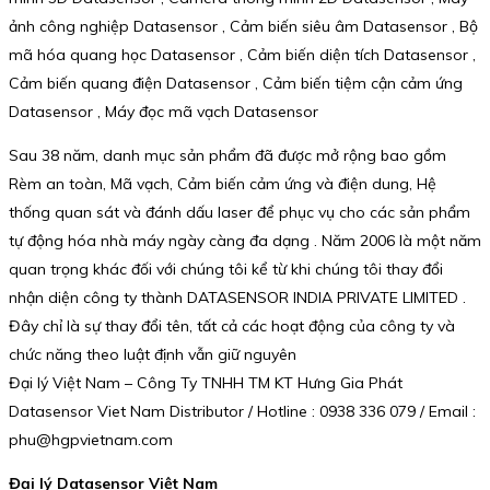
ảnh công nghiệp Datasensor , Cảm biến siêu âm Datasensor , Bộ
mã hóa quang học Datasensor , Cảm biến diện tích Datasensor ,
Cảm biến quang điện Datasensor , Cảm biến tiệm cận cảm ứng
Datasensor , Máy đọc mã vạch Datasensor
Sau 38 năm, danh mục sản phẩm đã được mở rộng bao gồm
Rèm an toàn, Mã vạch, Cảm biến cảm ứng và điện dung, Hệ
thống quan sát và đánh dấu laser để phục vụ cho các sản phẩm
tự động hóa nhà máy ngày càng đa dạng . Năm 2006 là một năm
quan trọng khác đối với chúng tôi kể từ khi chúng tôi thay đổi
nhận diện công ty thành DATASENSOR INDIA PRIVATE LIMITED .
Đây chỉ là sự thay đổi tên, tất cả các hoạt động của công ty và
chức năng theo luật định vẫn giữ nguyên
Đại lý Việt Nam – Công Ty TNHH TM KT Hưng Gia Phát
Datasensor Viet Nam Distributor / Hotline : 0938 336 079 / Email :
phu@hgpvietnam.com
Đại lý Datasensor Việt Nam