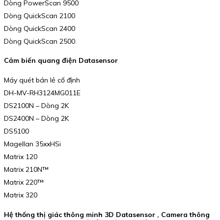
Dòng PowerScan 9500
Dòng QuickScan 2100
Dòng QuickScan 2400
Dòng QuickScan 2500
Cảm biến quang điện Datasensor
Máy quét bán lẻ cố định
DH-MV-RH3124MG011E
DS2100N – Dòng 2K
DS2400N – Dòng 2K
DS5100
Magellan 35xxHSi
Matrix 120
Matrix 210N™
Matrix 220™
Matrix 320
Hệ thống thị giác thông minh 3D Datasensor , Camera thông