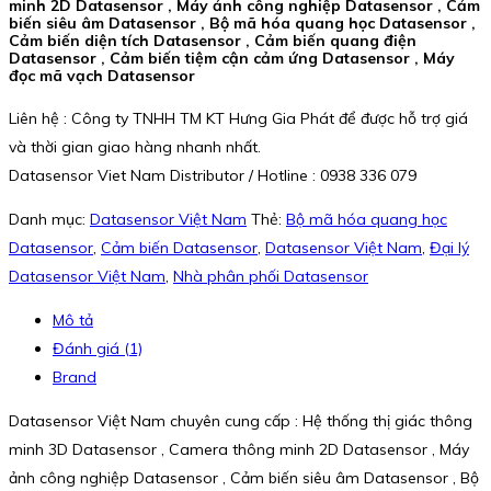
minh 2D Datasensor , Máy ảnh công nghiệp Datasensor , Cảm
biến siêu âm Datasensor , Bộ mã hóa quang học Datasensor ,
Cảm biến diện tích Datasensor , Cảm biến quang điện
Datasensor , Cảm biến tiệm cận cảm ứng Datasensor , Máy
đọc mã vạch Datasensor
Liên hệ : Công ty TNHH TM KT Hưng Gia Phát để được hỗ trợ giá
và thời gian giao hàng nhanh nhất.
Datasensor Viet Nam Distributor / Hotline : 0938 336 079
Danh mục:
Datasensor Việt Nam
Thẻ:
Bộ mã hóa quang học
Datasensor
,
Cảm biến Datasensor
,
Datasensor Việt Nam
,
Đại lý
Datasensor Việt Nam
,
Nhà phân phối Datasensor
Mô tả
Đánh giá (1)
Brand
Datasensor Việt Nam chuyên cung cấp : Hệ thống thị giác thông
minh 3D Datasensor , Camera thông minh 2D Datasensor , Máy
ảnh công nghiệp Datasensor , Cảm biến siêu âm Datasensor , Bộ