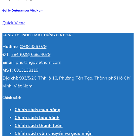
Đại lý Datasensor Việt Nam
Quick View
CÔNG TY TNHH TM KT HƯNG GIA PHÁT
Hotline
:
0938 336 079
ĐT
:
+84 (028) 66834679
Email
:
phu@hgpvietnam.com
MST
:
0313138119
Địa chỉ
: 933/5/2C Tỉnh lộ 10, Phường Tân Tạo, Thành phố Hồ Chí
Minh, Việt Nam.
Chính sách
Chính sách mua hàng
Chính sách bảo hành
Chính sách thanh toán
Chính sách vận chuyển và giao nhận