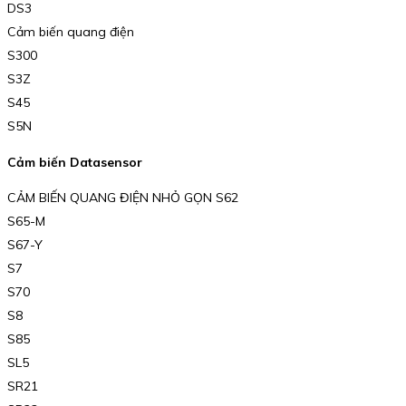
DS3
Cảm biến quang điện
S300
S3Z
S45
S5N
Cảm biến Datasensor
CẢM BIẾN QUANG ĐIỆN NHỎ GỌN S62
S65-M
S67-Y
S7
S70
S8
S85
SL5
SR21