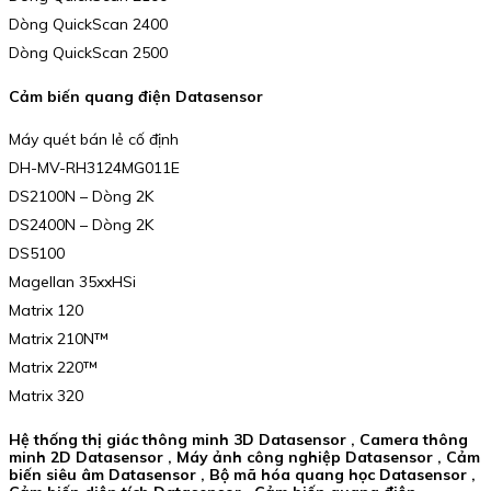
Dòng QuickScan 2400
Dòng QuickScan 2500
Cảm biến quang điện Datasensor
Máy quét bán lẻ cố định
DH-MV-RH3124MG011E
DS2100N – Dòng 2K
DS2400N – Dòng 2K
DS5100
Magellan 35xxHSi
Matrix 120
Matrix 210N™
Matrix 220™
Matrix 320
Hệ thống thị giác thông minh 3D Datasensor , Camera thông
minh 2D Datasensor , Máy ảnh công nghiệp Datasensor , Cảm
biến siêu âm Datasensor , Bộ mã hóa quang học Datasensor ,