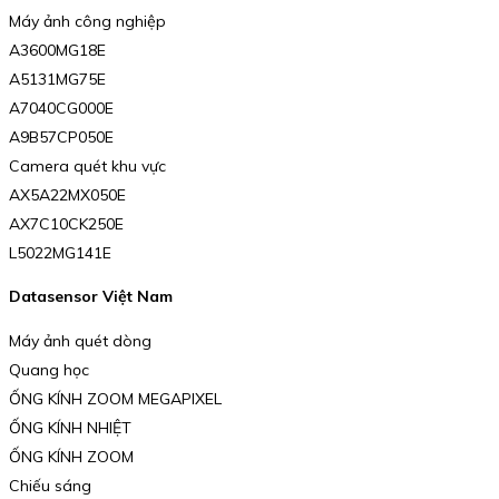
Máy ảnh công nghiệp
A3600MG18E
A5131MG75E
A7040CG000E
A9B57CP050E
Camera quét khu vực
AX5A22MX050E
AX7C10CK250E
L5022MG141E
Datasensor Việt Nam
Máy ảnh quét dòng
Quang học
ỐNG KÍNH ZOOM MEGAPIXEL
ỐNG KÍNH NHIỆT
ỐNG KÍNH ZOOM
Chiếu sáng