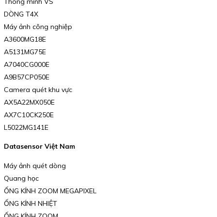
Thông minh VS
DÒNG T4X
Máy ảnh công nghiệp
A3600MG18E
A5131MG75E
A7040CG000E
A9B57CP050E
Camera quét khu vực
AX5A22MX050E
AX7C10CK250E
L5022MG141E
Datasensor Việt Nam
Máy ảnh quét dòng
Quang học
ỐNG KÍNH ZOOM MEGAPIXEL
ỐNG KÍNH NHIỆT
ỐNG KÍNH ZOOM