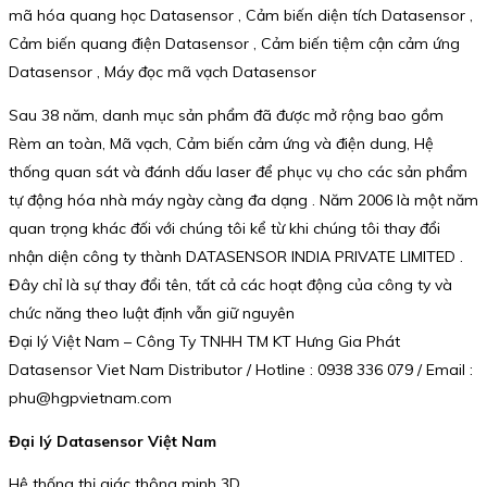
mã hóa quang học Datasensor , Cảm biến diện tích Datasensor ,
Cảm biến quang điện Datasensor , Cảm biến tiệm cận cảm ứng
Datasensor , Máy đọc mã vạch Datasensor
Sau 38 năm, danh mục sản phẩm đã được mở rộng bao gồm
Rèm an toàn, Mã vạch, Cảm biến cảm ứng và điện dung, Hệ
thống quan sát và đánh dấu laser để phục vụ cho các sản phẩm
tự động hóa nhà máy ngày càng đa dạng . Năm 2006 là một năm
quan trọng khác đối với chúng tôi kể từ khi chúng tôi thay đổi
nhận diện công ty thành DATASENSOR INDIA PRIVATE LIMITED .
Đây chỉ là sự thay đổi tên, tất cả các hoạt động của công ty và
chức năng theo luật định vẫn giữ nguyên
Đại lý Việt Nam – Công Ty TNHH TM KT Hưng Gia Phát
Datasensor Viet Nam Distributor / Hotline : 0938 336 079 / Email :
phu@hgpvietnam.com
Đại lý Datasensor Việt Nam
Hệ thống thị giác thông minh 3D