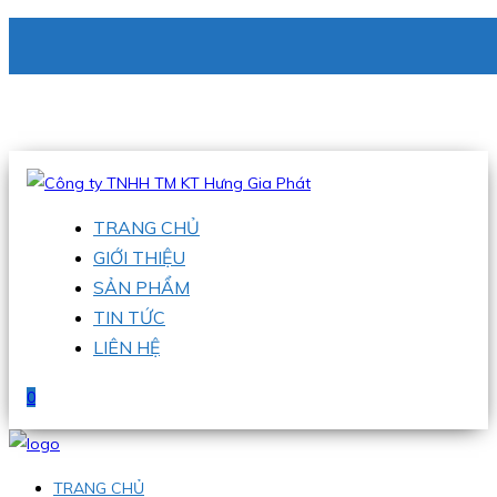
CÔNG TY TNHH TM KT HƯNG GIA PHÁT
Hotline
:
0938 336 079
Email
:
phu@hgpvietnam.com
TRANG CHỦ
GIỚI THIỆU
SẢN PHẨM
TIN TỨC
LIÊN HỆ
0
TRANG CHỦ