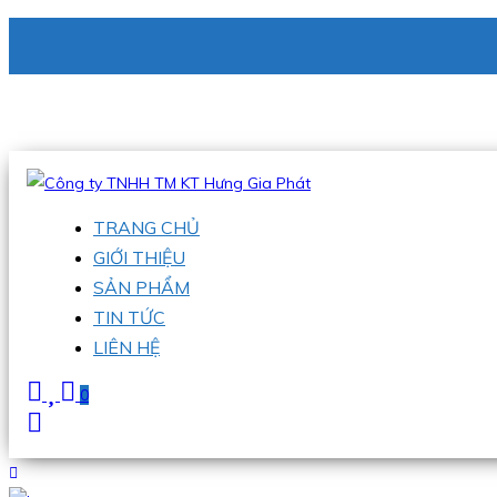
CÔNG TY TNHH TM KT HƯNG GIA PHÁT
Hotline
:
0938 336 079
Email
:
phu@hgpvietnam.com
TRANG CHỦ
GIỚI THIỆU
SẢN PHẨM
TIN TỨC
LIÊN HỆ
0