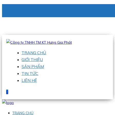
CÔNG TY TNHH TM KT HƯNG GIA PHÁT
Hotline
:
0938 336 079
Email
:
phu@hgpvietnam.com
TRANG CHỦ
GIỚI THIỆU
SẢN PHẨM
TIN TỨC
LIÊN HỆ
0
TRANG CHỦ