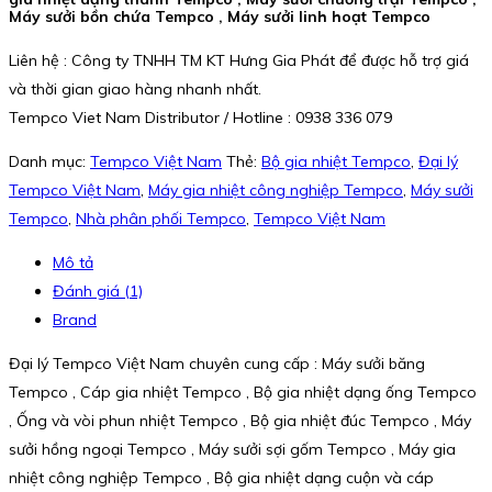
Máy sưởi bồn chứa Tempco , Máy sưởi linh hoạt Tempco
Liên hệ : Công ty TNHH TM KT Hưng Gia Phát để được hỗ trợ giá
và thời gian giao hàng nhanh nhất.
Tempco Viet Nam Distributor / Hotline : 0938 336 079
Danh mục:
Tempco Việt Nam
Thẻ:
Bộ gia nhiệt Tempco
,
Đại lý
Tempco Việt Nam
,
Máy gia nhiệt công nghiệp Tempco
,
Máy sưởi
Tempco
,
Nhà phân phối Tempco
,
Tempco Việt Nam
Mô tả
Đánh giá (1)
Brand
Đại lý Tempco Việt Nam chuyên cung cấp : Máy sưởi băng
Tempco , Cáp gia nhiệt Tempco , Bộ gia nhiệt dạng ống Tempco
, Ống và vòi phun nhiệt Tempco , Bộ gia nhiệt đúc Tempco , Máy
sưởi hồng ngoại Tempco , Máy sưởi sợi gốm Tempco , Máy gia
nhiệt công nghiệp Tempco , Bộ gia nhiệt dạng cuộn và cáp