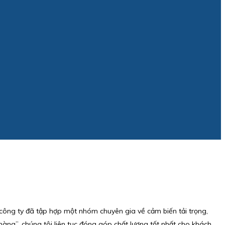
, công ty đã tập hợp một nhóm chuyên gia về cảm biến tải trọng,
 hàng”, chúng tôi liên tục đóng góp chất lượng tốt nhất cho khách