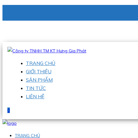
CÔNG TY TNHH TM KT HƯNG GIA PHÁT
Hotline
:
0938 336 079
Email
:
phu@hgpvietnam.com
TRANG CHỦ
GIỚI THIỆU
SẢN PHẨM
TIN TỨC
LIÊN HỆ
0
TRANG CHỦ