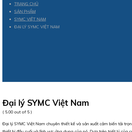
TRANG CHỦ
SẢN PHẨM
SYMC VIỆT NAM
ĐẠI LÝ SYMC VIỆT NAM
Đại lý SYMC Việt Nam
( 5.00 out of 5 )
Đại lý SYMC Việt Nam chuyên thiết kế và sản xuất cảm biến tải trọn
thiết bị đầu cuối và lĩnh vực ứng dụng của nó. Dựa trên triết lý c