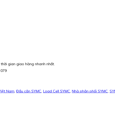
 thời gian giao hàng nhanh nhất.
 079
Việt Nam
,
Đầu cân SYMC
,
Load Cell SYMC
,
Nhà phân phối SYMC
,
SYM