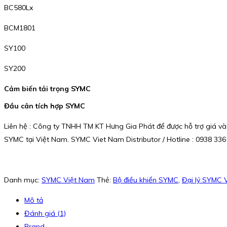
BC580Lx
BCM1801
SY100
SY200
Cảm biến tải trọng SYMC
Đầu cân tích hợp SYMC
Liên hệ : Công ty TNHH TM KT Hưng Gia Phát để được hỗ trợ giá và
SYMC tại Việt Nam. SYMC Viet Nam Distributor / Hotline : 0938 336
Danh mục:
SYMC Việt Nam
Thẻ:
Bộ điều khiển SYMC
,
Đại lý SYMC 
Mô tả
Đánh giá (1)
Brand