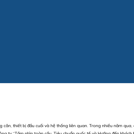
g cân, thiết bị đầu cuối và hệ thống liên quan. Trong nhiều năm qua
ủa công ty “Tầm nhìn toàn cầu, Tiêu chuẩn quốc tế và Hướng đến khách