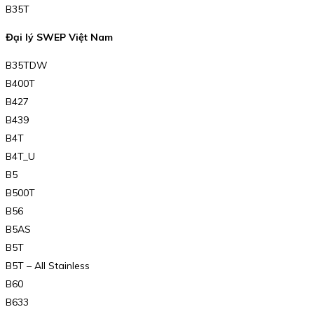
B35T
Đại lý SWEP Việt Nam
B35TDW
B400T
B427
B439
B4T
B4T_U
B5
B500T
B56
B5AS
B5T
B5T – All Stainless
B60
B633