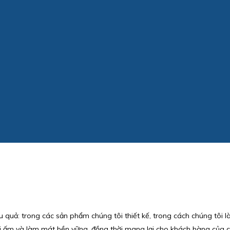
u quả: trong các sản phẩm chúng tôi thiết kế, trong cách chúng tôi 
 ấm và làm mát bền vững, đồng thời mang lại cho khách hàng của chú