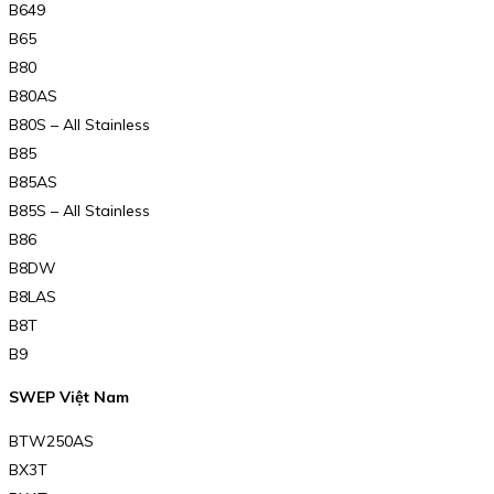
B649
B65
B80
B80AS
B80S – All Stainless
B85
B85AS
B85S – All Stainless
B86
B8DW
B8LAS
B8T
B9
SWEP Việt Nam
BTW250AS
BX3T