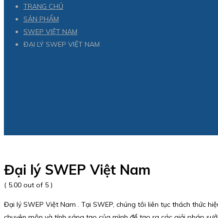
TRANG CHỦ
SẢN PHẨM
SWEP VIỆT NAM
ĐẠI LÝ SWEP VIỆT NAM
Đại lý SWEP Việt Nam
( 5.00 out of 5 )
Đại lý SWEP Việt Nam . Tại SWEP, chúng tôi liên tục thách thức hiệ
chuyên môn và tính sáng tạo của mình để tạo ra các giải pháp sưởi