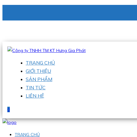
CÔNG TY TNHH TM KT HƯNG GIA PHÁT
Hotline
:
0938 336 079
Email
:
phu@hgpvietnam.com
TRANG CHỦ
GIỚI THIỆU
SẢN PHẨM
TIN TỨC
LIÊN HỆ
0
TRANG CHỦ