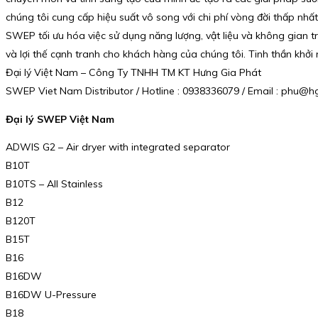
chúng tôi cung cấp hiệu suất vô song với chi phí vòng đời thấp nhất
SWEP tối ưu hóa việc sử dụng năng lượng, vật liệu và không gian 
và lợi thế cạnh tranh cho khách hàng của chúng tôi. Tinh thần khởi 
Đại lý Việt Nam – Công Ty TNHH TM KT Hưng Gia Phát
SWEP Viet Nam Distributor / Hotline : 0938336079 / Email : phu
Đại lý SWEP Việt Nam
ADWIS G2 – Air dryer with integrated separator
B10T
B10TS – All Stainless
B12
B120T
B15T
B16
B16DW
B16DW U-Pressure
B18