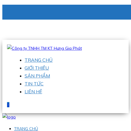
CÔNG TY TNHH TM KT HƯNG GIA PHÁT
Hotline
:
0938 336 079
Email
:
phu@hgpvietnam.com
TRANG CHỦ
GIỚI THIỆU
SẢN PHẨM
TIN TỨC
LIÊN HỆ
0
TRANG CHỦ