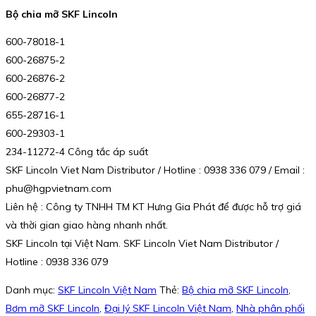
Bộ chia mỡ SKF Lincoln
600-78018-1
600-26875-2
600-26876-2
600-26877-2
655-28716-1
600-29303-1
234-11272-4 Công tắc áp suất
SKF Lincoln Viet Nam Distributor / Hotline : 0938 336 079 / Email :
phu@hgpvietnam.com
Liên hệ : Công ty TNHH TM KT Hưng Gia Phát để được hỗ trợ giá
và thời gian giao hàng nhanh nhất.
SKF Lincoln tại Việt Nam. SKF Lincoln Viet Nam Distributor /
Hotline : 0938 336 079
Danh mục:
SKF Lincoln Việt Nam
Thẻ:
Bộ chia mỡ SKF Lincoln
,
Bơm mỡ SKF Lincoln
,
Đại lý SKF Lincoln Việt Nam
,
Nhà phân phối