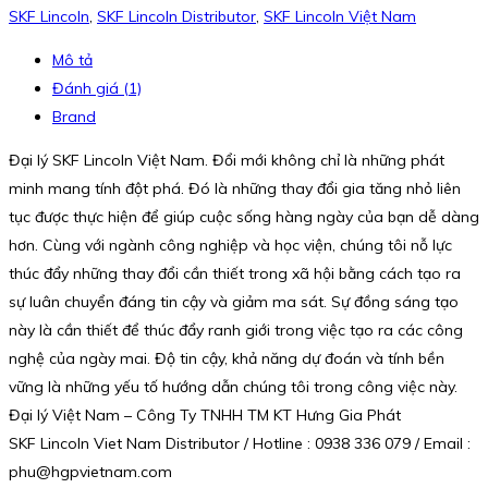
SKF Lincoln
,
SKF Lincoln Distributor
,
SKF Lincoln Việt Nam
Mô tả
Đánh giá (1)
Brand
Đại lý SKF Lincoln Việt Nam. Đổi mới không chỉ là những phát
minh mang tính đột phá. Đó là những thay đổi gia tăng nhỏ liên
tục được thực hiện để giúp cuộc sống hàng ngày của bạn dễ dàng
hơn. Cùng với ngành công nghiệp và học viện, chúng tôi nỗ lực
thúc đẩy những thay đổi cần thiết trong xã hội bằng cách tạo ra
sự luân chuyển đáng tin cậy và giảm ma sát. Sự đồng sáng tạo
này là cần thiết để thúc đẩy ranh giới trong việc tạo ra các công
nghệ của ngày mai. Độ tin cậy, khả năng dự đoán và tính bền
vững là những yếu tố hướng dẫn chúng tôi trong công việc này.
Đại lý Việt Nam – Công Ty TNHH TM KT Hưng Gia Phát
SKF Lincoln Viet Nam Distributor / Hotline : 0938 336 079 / Email :
phu@hgpvietnam.com