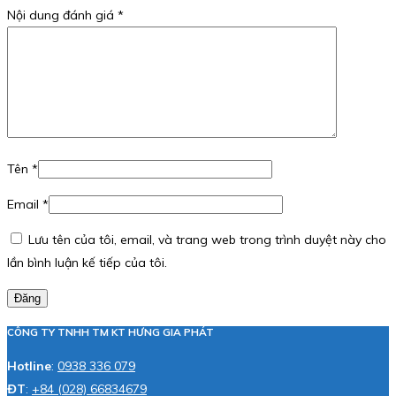
Nội dung đánh giá
*
Tên
*
Email
*
Lưu tên của tôi, email, và trang web trong trình duyệt này cho
lần bình luận kế tiếp của tôi.
Đăng
CÔNG TY TNHH TM KT HƯNG GIA PHÁT
Hotline
:
0938 336 079
ĐT
:
+84 (028) 66834679