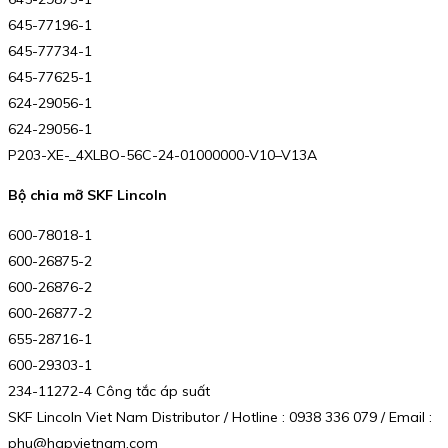
645-77196-1
645-77734-1
645-77625-1
624-29056-1
624-29056-1
P203-XE-_4XLBO-56C-24-01000000-V10–V13A
Bộ chia mỡ SKF Lincoln
600-78018-1
600-26875-2
600-26876-2
600-26877-2
655-28716-1
600-29303-1
234-11272-4 Công tắc áp suất
SKF Lincoln Viet Nam Distributor / Hotline : 0938 336 079 / Email :
phu@hgpvietnam.com