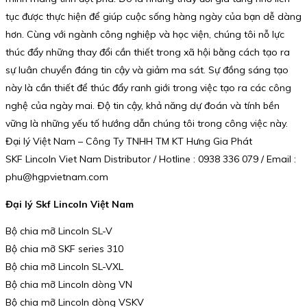
tục được thực hiện để giúp cuộc sống hàng ngày của bạn dễ dàng
hơn. Cùng với ngành công nghiệp và học viện, chúng tôi nỗ lực
thúc đẩy những thay đổi cần thiết trong xã hội bằng cách tạo ra
sự luân chuyển đáng tin cậy và giảm ma sát. Sự đồng sáng tạo
này là cần thiết để thúc đẩy ranh giới trong việc tạo ra các công
nghệ của ngày mai. Độ tin cậy, khả năng dự đoán và tính bền
vững là những yếu tố hướng dẫn chúng tôi trong công việc này.
Đại lý Việt Nam – Công Ty TNHH TM KT Hưng Gia Phát
SKF Lincoln Viet Nam Distributor / Hotline : 0938 336 079 / Email :
phu@hgpvietnam.com
Đại lý Skf Lincoln Việt Nam
Bộ chia mỡ Lincoln SL-V
Bộ chia mỡ SKF series 310
Bộ chia mỡ Lincoln SL-VXL
Bộ chia mỡ Lincoln dòng VN
Bộ chia mỡ Lincoln dòng VSKV