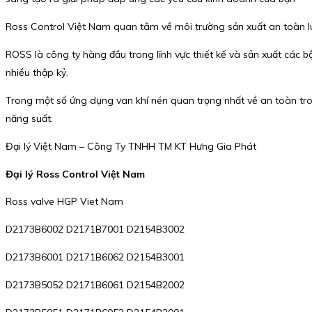
Ross Control Việt Nam quan tâm về môi trường sản xuất an toàn 
ROSS là công ty hàng đầu trong lĩnh vực thiết kế và sản xuất các bộ
nhiều thập kỷ.
Trong một số ứng dụng van khí nén quan trọng nhất về an toàn tr
năng suất.
Đại lý Việt Nam – Công Ty TNHH TM KT Hưng Gia Phát
Đại lý Ross Control Việt Nam
Ross valve HGP Viet Nam
D2173B6002 D2171B7001 D2154B3002
D2173B6001 D2171B6062 D2154B3001
D2173B5052 D2171B6061 D2154B2002