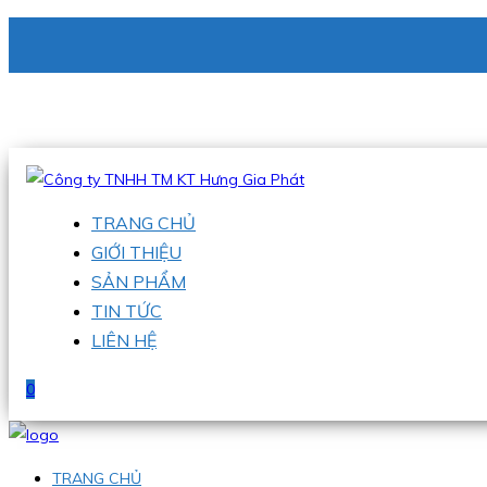
CÔNG TY TNHH TM KT HƯNG GIA PHÁT
Hotline
:
0938 336 079
Email
:
phu@hgpvietnam.com
TRANG CHỦ
GIỚI THIỆU
SẢN PHẨM
TIN TỨC
LIÊN HỆ
0
TRANG CHỦ