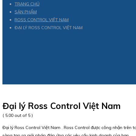
TRANG CHỦ
SẢN PHẨM
ROSS CONTROL VIỆT NAM
ĐẠI LÝ ROSS CONTROL VIỆT NAM
Đại lý Ross Control Việt Nam
( 5.00 out of 5 )
Đại lý Ross Control Việt Nam . Ross Control được công nhận trên 
sàng tạo ra giải pháp đáp ứng các yêu cầu kinh doanh của bạn