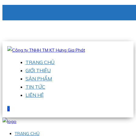
CÔNG TY TNHH TM KT HƯNG GIA PHÁT
Hotline
:
0938 336 079
Email
:
phu@hgpvietnam.com
TRANG CHỦ
GIỚI THIỆU
SẢN PHẨM
TIN TỨC
LIÊN HỆ
0
TRANG CHỦ