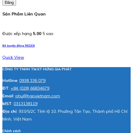
Đăng
Sản Phẩm Liên Quan
Được xếp hạng
5.00
5 sao
Bộ truyền động REDEX
Quick View
CÔNG TY TNHH TM KT HƯNG GIA PHÁT
Hotline
:
0938 336 079
ĐT
:
+84 (028) 66834679
Email
:
phu@hgpvietnam.com
MST
:
0313138119
Địa chỉ
: 933/5/2C Tỉnh lộ 10, Phường Tân Tạo, Thành phố Hồ Chí
Minh, Việt Nam.
Chính sách