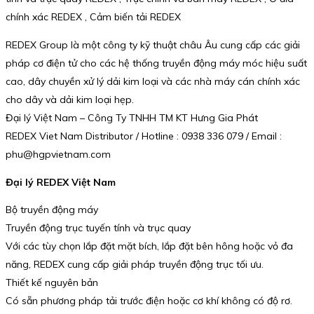
chính xác REDEX , Cảm biến tải REDEX
REDEX Group là một công ty kỹ thuật châu Âu cung cấp các giải
pháp cơ điện tử cho các hệ thống truyền động máy móc hiệu suất
cao, dây chuyền xử lý dải kim loại và các nhà máy cán chính xác
cho dây và dải kim loại hẹp.
Đại lý Việt Nam – Công Ty TNHH TM KT Hưng Gia Phát
REDEX Viet Nam Distributor / Hotline : 0938 336 079 / Email :
phu@hgpvietnam.com
Đại lý REDEX Việt Nam
Bộ truyền động máy
Truyền động trục tuyến tính và trục quay
Với các tùy chọn lắp đặt mặt bích, lắp đặt bên hông hoặc vỏ đa
năng, REDEX cung cấp giải pháp truyền động trục tối ưu.
Thiết kế nguyên bản
Có sẵn phương pháp tải trước điện hoặc cơ khí không có độ rơ.