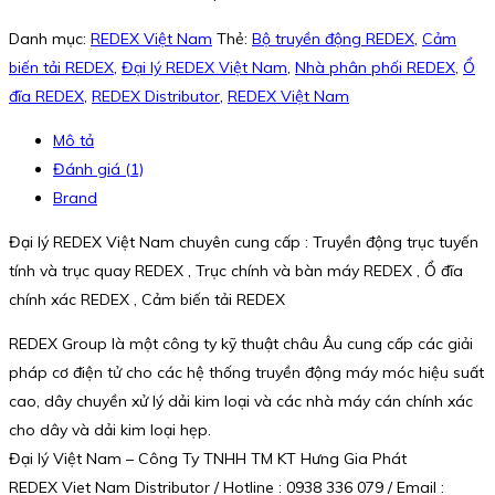
Danh mục:
REDEX Việt Nam
Thẻ:
Bộ truyền động REDEX
,
Cảm
biến tải REDEX
,
Đại lý REDEX Việt Nam
,
Nhà phân phối REDEX
,
Ổ
đĩa REDEX
,
REDEX Distributor
,
REDEX Việt Nam
Mô tả
Đánh giá (1)
Brand
Đại lý REDEX Việt Nam chuyên cung cấp : Truyền động trục tuyến
tính và trục quay REDEX , Trục chính và bàn máy REDEX , Ổ đĩa
chính xác REDEX , Cảm biến tải REDEX
REDEX Group là một công ty kỹ thuật châu Âu cung cấp các giải
pháp cơ điện tử cho các hệ thống truyền động máy móc hiệu suất
cao, dây chuyền xử lý dải kim loại và các nhà máy cán chính xác
cho dây và dải kim loại hẹp.
Đại lý Việt Nam – Công Ty TNHH TM KT Hưng Gia Phát
REDEX Viet Nam Distributor / Hotline : 0938 336 079 / Email :