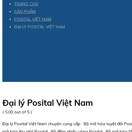
TRANG CHỦ
SẢN PHẨM
POSITAL VIỆT NAM
ĐẠI LÝ POSITAL VIỆT NAM
Đại lý Posital Việt Nam
( 5.00 out of 5 )
Đại lý Posital Việt Nam chuyên cung cấp : Bộ mã hóa tuyệt đối Posit
mã hóa thu nhỏ Posital , Bộ đếm nhiều vòng Posital , Bộ mã hóa tă