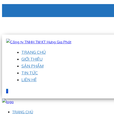
CÔNG TY TNHH TM KT HƯNG GIA PHÁT
Hotline
:
0938 336 079
Email
:
phu@hgpvietnam.com
TRANG CHỦ
GIỚI THIỆU
SẢN PHẨM
TIN TỨC
LIÊN HỆ
0
TRANG CHỦ