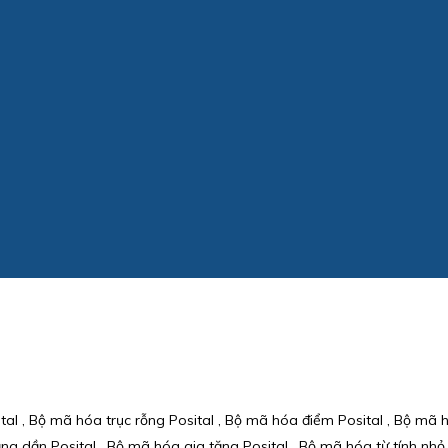
al , Bộ mã hóa trục rỗng Posital , Bộ mã hóa điểm Posital , Bộ mã hó
ng dần Posital , Bộ mã hóa gia tăng Posital , Bộ mã hóa từ tính nhỏ 