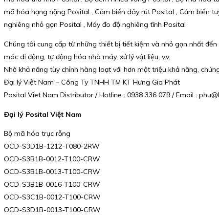
mã hóa hạng nặng Posital , Cảm biến dây rút Posital , Cảm biến tu
nghiêng nhỏ gọn Posital , Máy đo độ nghiêng tĩnh Posital
Chúng tôi cung cấp từ những thiết bị tiết kiệm và nhỏ gọn nhất đ
móc di động, tự động hóa nhà máy, xử lý vật liệu, v.v.
Nhờ khả năng tùy chỉnh hàng loạt với hơn một triệu khả năng, chúng
Đại lý Việt Nam – Công Ty TNHH TM KT Hưng Gia Phát
Posital Viet Nam Distributor / Hotline : 0938 336 079 / Email : p
Đại lý Posital Việt Nam
Bộ mã hóa trục rỗng
OCD-S3D1B-1212-T080-2RW
OCD-S3B1B-0012-T100-CRW
OCD-S3B1B-0013-T100-CRW
OCD-S3B1B-0016-T100-CRW
OCD-S3C1B-0012-T100-CRW
OCD-S3D1B-0013-T100-CRW