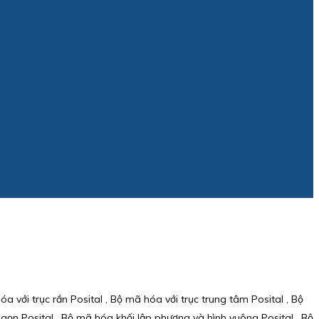
a với trục rắn Posital , Bộ mã hóa với trục trung tâm Posital , Bộ
gọn Posital , Bộ mã hóa khối lập phương và hình vuông Posital , Bộ