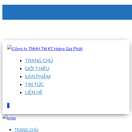
CÔNG TY TNHH TM KT HƯNG GIA PHÁT
Hotline
:
0938 336 079
Email
:
phu@hgpvietnam.com
TRANG CHỦ
GIỚI THIỆU
SẢN PHẨM
TIN TỨC
LIÊN HỆ
0
TRANG CHỦ