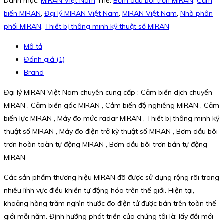
Danh mục:
MIRAN Việt Nam
Thẻ:
Bơm dầu bôi trơn MIRAN
,
Cảm
biến MIRAN
,
Đại lý MIRAN Việt Nam
,
MIRAN Việt Nam
,
Nhà phân
phối MIRAN
,
Thiết bị thông minh kỹ thuật số MIRAN
Mô tả
Đánh giá (1)
Brand
Đại lý MIRAN Việt Nam chuyên cung cấp : Cảm biến dịch chuyển
MIRAN , Cảm biến góc MIRAN , Cảm biến độ nghiêng MIRAN , Cảm
biến lực MIRAN , Máy đo mức radar MIRAN , Thiết bị thông minh kỹ
thuật số MIRAN , Máy đo điện trở kỹ thuật số MIRAN , Bơm dầu bôi
trơn hoàn toàn tự động MIRAN , Bơm dầu bôi trơn bán tự động
MIRAN
Các sản phẩm thương hiệu MIRAN đã được sử dụng rộng rãi trong
nhiều lĩnh vực điều khiển tự động hóa trên thế giới. Hiện tại,
khoảng hàng trăm nghìn thước đo điện tử được bán trên toàn thế
giới mỗi năm. Định hướng phát triển của chúng tôi là: lấy đổi mới