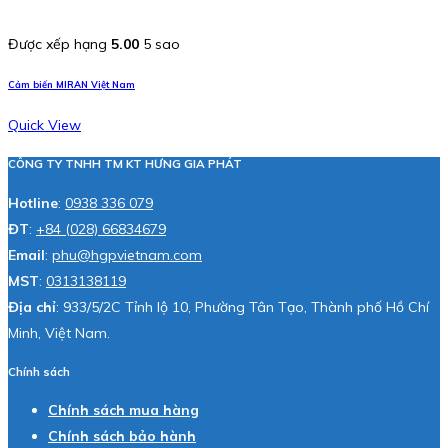
Được xếp hạng
5.00
5 sao
Cảm biến MIRAN Việt Nam
Quick View
CÔNG TY TNHH TM KT HƯNG GIA PHÁT
Hotline
:
0938 336 079
ĐT
:
+84 (028) 66834679
Email
:
phu@hgpvietnam.com
MST
:
0313138119
Địa chỉ
: 933/5/2C Tỉnh lộ 10, Phường Tân Tạo, Thành phố Hồ Chí
Minh, Việt Nam.
Chính sách
Chính sách mua hàng
Chính sách bảo hành