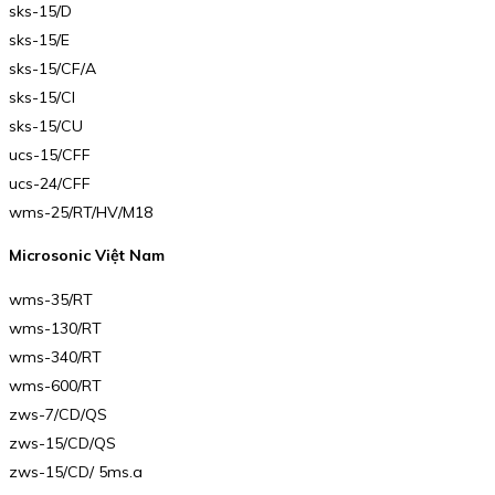
sks-15/D
sks-15/E
sks-15/CF/A
sks-15/CI
sks-15/CU
ucs-15/CFF
ucs-24/CFF
wms-25/RT/HV/M18
Microsonic Việt Nam
wms-35/RT
wms-130/RT
wms-340/RT
wms-600/RT
zws-7/CD/QS
zws-15/CD/QS
zws-15/CD/ 5ms.a