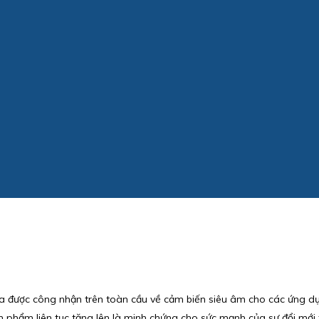
gia được công nhận trên toàn cầu về cảm biến siêu âm cho các ứng 
n phẩm liên tục tăng lên là minh chứng cho sức mạnh của sự đổi mới t