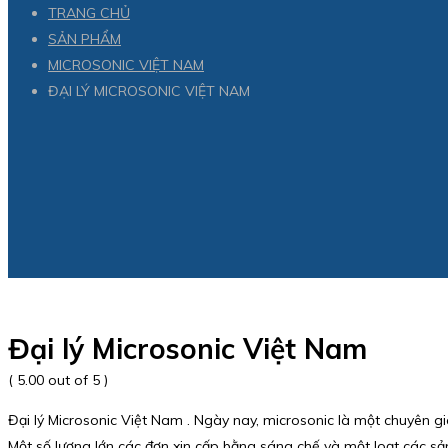
TRANG CHỦ
SẢN PHẨM
MICROSONIC VIỆT NAM
ĐẠI LÝ MICROSONIC VIỆT NAM
Đại lý Microsonic Việt Nam
( 5.00 out of 5 )
Đại lý Microsonic Việt Nam . Ngày nay, microsonic là một chuyên 
Một số lượng lớn các đơn xin cấp bằng sáng chế và một loạt các sả