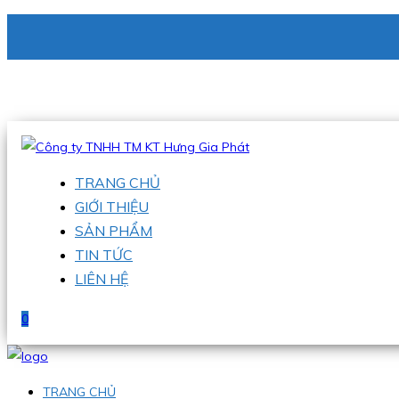
CÔNG TY TNHH TM KT HƯNG GIA PHÁT
Hotline
:
0938 336 079
Email
:
phu@hgpvietnam.com
TRANG CHỦ
GIỚI THIỆU
SẢN PHẨM
TIN TỨC
LIÊN HỆ
0
TRANG CHỦ