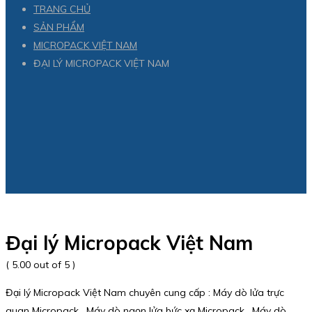
TRANG CHỦ
SẢN PHẨM
MICROPACK VIỆT NAM
ĐẠI LÝ MICROPACK VIỆT NAM
Đại lý Micropack Việt Nam
( 5.00 out of 5 )
Đại lý Micropack Việt Nam chuyên cung cấp : Máy dò lửa trực
quan Micropack , Máy dò ngọn lửa bức xạ Micropack , Máy dò