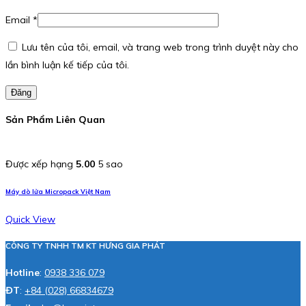
Email
*
Lưu tên của tôi, email, và trang web trong trình duyệt này cho
lần bình luận kế tiếp của tôi.
Đăng
Sản Phẩm Liên Quan
Được xếp hạng
5.00
5 sao
Máy dò lửa Micropack Việt Nam
Quick View
CÔNG TY TNHH TM KT HƯNG GIA PHÁT
Hotline
:
0938 336 079
ĐT
:
+84 (028) 66834679