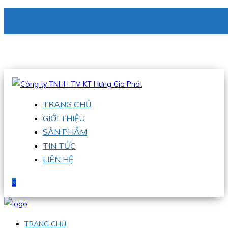
CÔNG TY TNHH TM KT HƯNG GIA PHÁT
Hotline
:
0938 336 079
Email
:
phu@hgpvietnam.com
TRANG CHỦ
GIỚI THIỆU
SẢN PHẨM
TIN TỨC
LIÊN HỆ
0
TRANG CHỦ