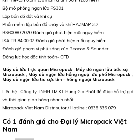
Bộ mô phỏng ngọn lửa FS301
Lập bản đồ đốt và khí cụ
Phần mềm lập bản đồ cháy và khí HAZMAP 3D
BS60080:2020 Đánh giá phát hiện mối nguy hiểm
ISA TR 84.00.07 Đánh giá phát hiện mối nguy hiểm
Đánh giá phạm vi phủ sóng của Beacon & Sounder
Động lực học đặc tính toán- CFD
Máy dò lửa trực quan Micropack , Máy dò ngọn lửa bức xạ
Micropack , Máy dò ngọn lửa hồng ngoại đa phổ Micropack ,
Máy dò ngọn lửa tia cực tím – hồng ngoại Micropack
Liên hệ : Công ty TNHH TM KT Hưng Gia Phát để được hỗ trợ giá
và thời gian giao hàng nhanh nhất.
Micropack Viet Nam Distributor / Hotline : 0938 336 079
Có 1 đánh giá cho
Đại lý Micropack Việt
Nam