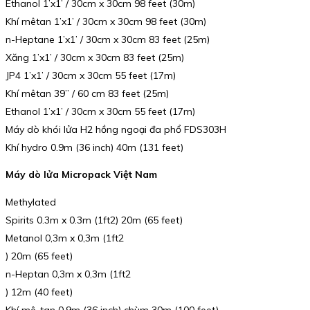
Ethanol 1’x1’ / 30cm x 30cm 98 feet (30m)
Khí mêtan 1’x1’ / 30cm x 30cm 98 feet (30m)
n-Heptane 1’x1’ / 30cm x 30cm 83 feet (25m)
Xăng 1’x1’ / 30cm x 30cm 83 feet (25m)
JP4 1’x1’ / 30cm x 30cm 55 feet (17m)
Khí mêtan 39” / 60 cm 83 feet (25m)
Ethanol 1’x1’ / 30cm x 30cm 55 feet (17m)
Máy dò khói lửa H2 hồng ngoại đa phổ FDS303H
Khí hydro 0.9m (36 inch) 40m (131 feet)
Máy dò lửa Micropack Việt Nam
Methylated
Spirits 0.3m x 0.3m (1ft2) 20m (65 feet)
Metanol 0,3m x 0,3m (1ft2
) 20m (65 feet)
n-Heptan 0,3m x 0,3m (1ft2
) 12m (40 feet)
Khí mê-tan 0,9m (36 inch) chùm 30m (100 feet)