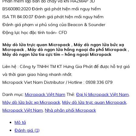
Phần mềm lập bản đồ cháy và khí HAZMAP 3D
BS60080:2020 Đánh giá phát hiện mối nguy hiểm
ISA TR 84.00.07 Đánh giá phát hiện mối nguy hiểm
Đánh giá phạm vi phủ sóng của Beacon & Sounder
Động lực học đặc tính toán- CFD
Máy dò lửa trực quan Micropack , Máy dò ngọn lửa bức xạ
Micropack , Máy dò ngọn lửa hồng ngoại đa phổ Micropack ,
Máy dò ngọn lửa tia cực tím – hồng ngoại Micropack
Liên hệ : Công ty TNHH TM KT Hưng Gia Phát để được hỗ trợ giá
và thời gian giao hàng nhanh nhất.
Micropack Viet Nam Distributor / Hotline : 0938 336 079
Danh mục:
Micropack Việt Nam
Thẻ:
Đại lý Micropack Việt Nam
,
Máy dò lửa bức xạ Micropack
,
Máy dò lửa trực quan Micropack
,
Micropack Việt Nam
,
Nhà phân phối Micropack
Mô tả
Đánh giá (1)