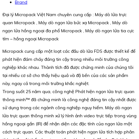
Brand
Đại lý Micropack Việt Nam chuyên cung cấp : Máy dò lửa trực
quan Micropack , Máy dò ngọn lửa bức xạ Micropack , Máy dò
ngọn lửa hồng ngoại đa phổ Micropack , Máy dò ngọn lửa tia cực
tím – hồng ngoại Micropack
Micropack cung cấp một loạt các đầu dò lửa FDS được thiết kế để
phát hiện đám cháy đáng tin cậy trong nhiều môi trường công
nghiệp khác nhau. Thành tích đã được chứng minh của chúng tôi
tại nhiều cơ sở cho thấy hiệu quả và độ bền của các sản phẩm
này, ngay cả trong môi trường khắc nghiệt.
Trong suốt 25 năm qua, công nghệ Phát hiện ngọn lửa trực quan
thông minh™ đã chứng minh là công nghệ đáng tin cậy nhất được
sử dụng trong các ngành công nghiệp nguy hiểm. Máy dò ngọn
lửa trực quan thông minh xử lý hình ảnh video trực tiếp trong vùng
hồng ngoại gần (IR) để nhận diện các đặc tính của ngọn lửa một
cách trực quan. Các thuật toán phát hiện ngọn lửa tích hợp phân