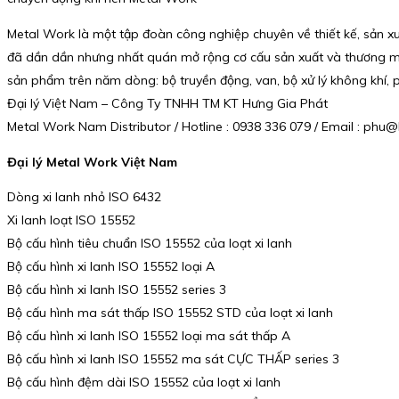
Metal Work là một tập đoàn công nghiệp chuyên về thiết kế, sản xuấ
đã dần dần nhưng nhất quán mở rộng cơ cấu sản xuất và thương mại
sản phẩm trên năm dòng: bộ truyền động, van, bộ xử lý không khí, 
Đại lý Việt Nam – Công Ty TNHH TM KT Hưng Gia Phát
Metal Work Nam Distributor / Hotline : 0938 336 079 / Email : ph
Đại lý Metal Work Việt Nam
Dòng xi lanh nhỏ ISO 6432
Xi lanh loạt ISO 15552
Bộ cấu hình tiêu chuẩn ISO 15552 của loạt xi lanh
Bộ cấu hình xi lanh ISO 15552 loại A
Bộ cấu hình xi lanh ISO 15552 series 3
Bộ cấu hình ma sát thấp ISO 15552 STD của loạt xi lanh
Bộ cấu hình xi lanh ISO 15552 loại ma sát thấp A
Bộ cấu hình xi lanh ISO 15552 ma sát CỰC THẤP series 3
Bộ cấu hình đệm dài ISO 15552 của loạt xi lanh