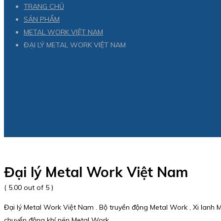
TRANG CHỦ
SẢN PHẨM
METAL WORK VIỆT NAM
ĐẠI LÝ METAL WORK VIỆT NAM
Đại lý Metal Work Việt Nam
( 5.00 out of 5 )
Đại lý Metal Work Việt Nam . Bộ truyền động Metal Work , Xi lanh 
chuyển động khí nén Metal Work