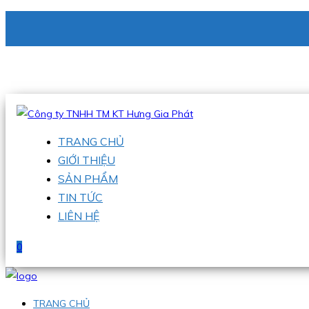
CÔNG TY TNHH TM KT HƯNG GIA PHÁT
Hotline
:
0938 336 079
Email
:
phu@hgpvietnam.com
TRANG CHỦ
GIỚI THIỆU
SẢN PHẨM
TIN TỨC
LIÊN HỆ
0
TRANG CHỦ