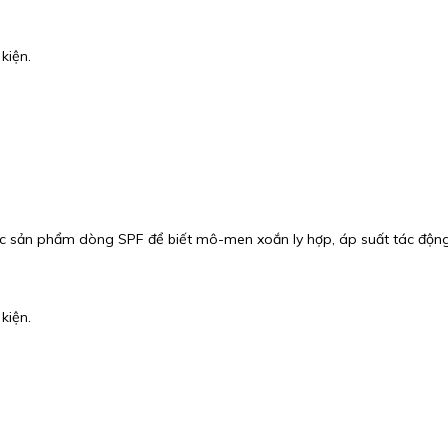
kiện.
c sản phẩm dòng SPF để biết mô-men xoắn ly hợp, áp suất tác động v
kiện.