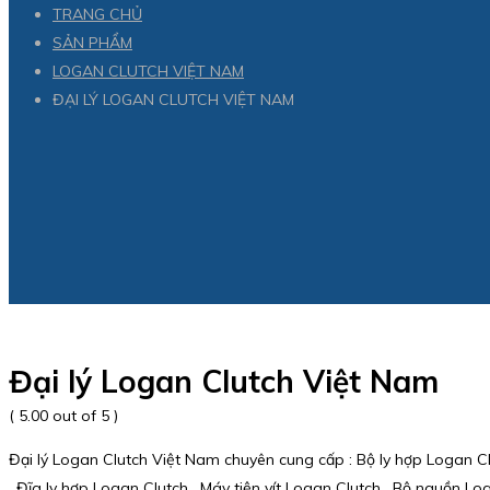
TRANG CHỦ
SẢN PHẨM
LOGAN CLUTCH VIỆT NAM
ĐẠI LÝ LOGAN CLUTCH VIỆT NAM
Đại lý Logan Clutch Việt Nam
( 5.00 out of 5 )
Đại lý Logan Clutch Việt Nam chuyên cung cấp : Bộ ly hợp Logan Clu
, Đĩa ly hợp Logan Clutch , Máy tiện vít Logan Clutch , Bộ nguồn Lo