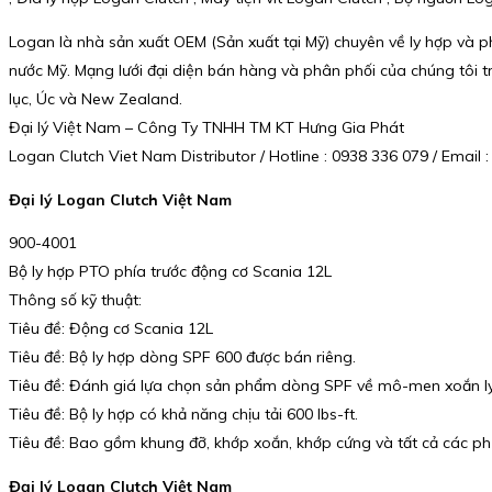
Logan là nhà sản xuất OEM (Sản xuất tại Mỹ) chuyên về ly hợp và 
nước Mỹ. Mạng lưới đại diện bán hàng và phân phối của chúng tôi 
lục, Úc và New Zealand.
Đại lý Việt Nam – Công Ty TNHH TM KT Hưng Gia Phát
Logan Clutch Viet Nam Distributor / Hotline : 0938 336 079 / Ema
Đại lý Logan Clutch Việt Nam
900-4001
Bộ ly hợp PTO phía trước động cơ Scania 12L
Thông số kỹ thuật:
Tiêu đề: Động cơ Scania 12L
Tiêu đề: Bộ ly hợp dòng SPF 600 được bán riêng.
Tiêu đề: Đánh giá lựa chọn sản phẩm dòng SPF về mô-men xoắn ly h
Tiêu đề: Bộ ly hợp có khả năng chịu tải 600 lbs-ft.
Tiêu đề: Bao gồm khung đỡ, khớp xoắn, khớp cứng và tất cả các phụ
Đại lý Logan Clutch Việt Nam