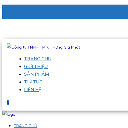
CÔNG TY TNHH TM KT HƯNG GIA PHÁT
Hotline
:
0938 336 079
Email
:
phu@hgpvietnam.com
TRANG CHỦ
GIỚI THIỆU
SẢN PHẨM
TIN TỨC
LIÊN HỆ
0
TRANG CHỦ