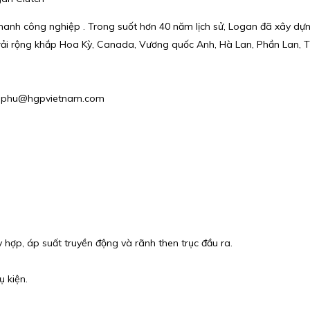
phanh công nghiệp . Trong suốt hơn 40 năm lịch sử, Logan đã xây d
trải rộng khắp Hoa Kỳ, Canada, Vương quốc Anh, Hà Lan, Phần Lan, T
il : phu@hgpvietnam.com
ợp, áp suất truyền động và rãnh then trục đầu ra.
 kiện.