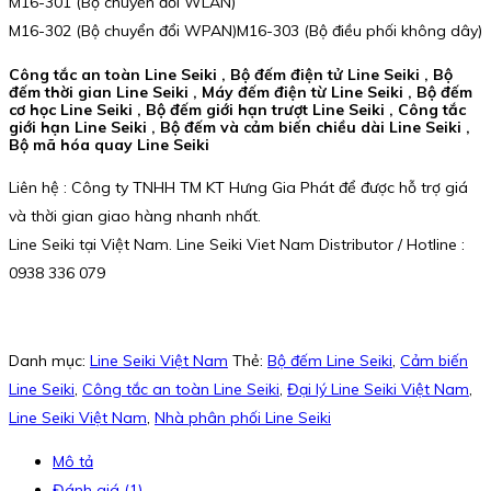
M16-301 (Bộ chuyển đổi WLAN)
M16-302 (Bộ chuyển đổi WPAN)M16-303 (Bộ điều phối không dây)
Công tắc an toàn Line Seiki , Bộ đếm điện tử Line Seiki , Bộ
đếm thời gian Line Seiki , Máy đếm điện từ Line Seiki , Bộ đếm
cơ học Line Seiki , Bộ đếm giới hạn trượt Line Seiki , Công tắc
giới hạn Line Seiki , Bộ đếm và cảm biến chiều dài Line Seiki ,
Bộ mã hóa quay Line Seiki
Liên hệ : Công ty TNHH TM KT Hưng Gia Phát để được hỗ trợ giá
và thời gian giao hàng nhanh nhất.
Line Seiki tại Việt Nam. Line Seiki Viet Nam Distributor / Hotline :
0938 336 079
Danh mục:
Line Seiki Việt Nam
Thẻ:
Bộ đếm Line Seiki
,
Cảm biến
Line Seiki
,
Công tắc an toàn Line Seiki
,
Đại lý Line Seiki Việt Nam
,
Line Seiki Việt Nam
,
Nhà phân phối Line Seiki
Mô tả
Đánh giá (1)