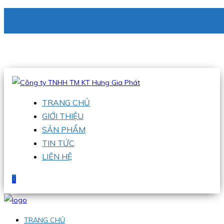
CÔNG TY TNHH TM KT HƯNG GIA PHÁT
Hotline
:
0938 336 079
Email
:
phu@hgpvietnam.com
TRANG CHỦ
GIỚI THIỆU
SẢN PHẨM
TIN TỨC
LIÊN HỆ
0
TRANG CHỦ