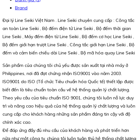
Brand
Đại lý Line Seiki Việt Nam . Line Seiki chuyên cung cấp : Công tắc
an toàn Line Seiki , Bộ đếm điện tử Line Seiki , Bộ đếm thời gian
Line Seiki , Máy đếm điện từ Line Seiki , Bộ đếm cơ học Line Seiki ,
Bộ đếm giới hạn trượt Line Seiki , Công tắc giới hạn Line Seiki , Bộ
đếm và cảm biến chiều dài Line Seiki , Bộ mã hóa quay Line Seiki
Sản phẩm của chúng tôi chủ yếu được sản xuất tại nhà máy ở
Philippines, nơi đã đạt chứng nhận ISO9001 vào năm 2003.
ISO9001 do ISO (Tổ chức Tiêu chuẩn hóa Quốc tế) thiết lập được
biết đến là tiêu chuẩn toàn cầu về hệ thống quản lý chất lượng.
Theo yêu cầu của tiêu chuẩn ISO 9001, chúng tôi luôn nỗ lực duy
trì và nâng cao hiệu quả của hệ thống quản lý chất lượng và luôn
cung cấp cho khách hàng những sản phẩm đáng tin cậy với độ
chính xác cao.
Để đáp ứng đầy đủ nhu cầu của khách hàng và phát triển hơn
nữa như một công ty, chúng tôi luôn tuân thủ hệ thống chất lượng