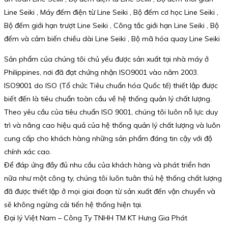
Line Seiki , Máy đếm điện từ Line Seiki , Bộ đếm cơ học Line Seiki ,
Bộ đếm giới hạn trượt Line Seiki , Công tắc giới hạn Line Seiki , Bộ
đếm và cảm biến chiều dài Line Seiki , Bộ mã hóa quay Line Seiki
Sản phẩm của chúng tôi chủ yếu được sản xuất tại nhà máy ở
Philippines, nơi đã đạt chứng nhận ISO9001 vào năm 2003.
ISO9001 do ISO (Tổ chức Tiêu chuẩn hóa Quốc tế) thiết lập được
biết đến là tiêu chuẩn toàn cầu về hệ thống quản lý chất lượng.
Theo yêu cầu của tiêu chuẩn ISO 9001, chúng tôi luôn nỗ lực duy
trì và nâng cao hiệu quả của hệ thống quản lý chất lượng và luôn
cung cấp cho khách hàng những sản phẩm đáng tin cậy với độ
chính xác cao.
Để đáp ứng đầy đủ nhu cầu của khách hàng và phát triển hơn
nữa như một công ty, chúng tôi luôn tuân thủ hệ thống chất lượng
đã được thiết lập ở mọi giai đoạn từ sản xuất đến vận chuyển và
sẽ không ngừng cải tiến hệ thống hiện tại.
Đại lý Việt Nam – Công Ty TNHH TM KT Hưng Gia Phát