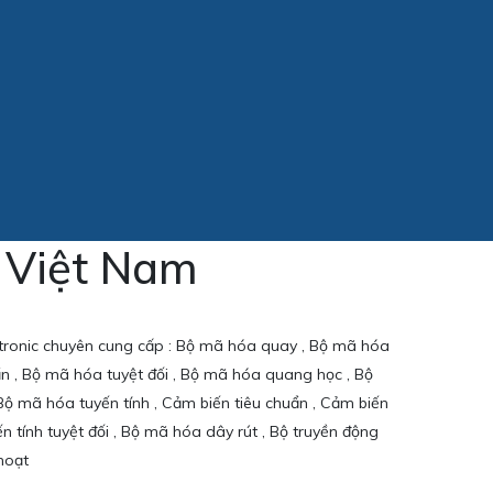
a Việt Nam
lectronic chuyên cung cấp : Bộ mã hóa quay , Bộ mã hóa
ẩn , Bộ mã hóa tuyệt đối , Bộ mã hóa quang học , Bộ
Bộ mã hóa tuyến tính , Cảm biến tiêu chuẩn , Cảm biến
n tính tuyệt đối , Bộ mã hóa dây rút , Bộ truyền động
 hoạt