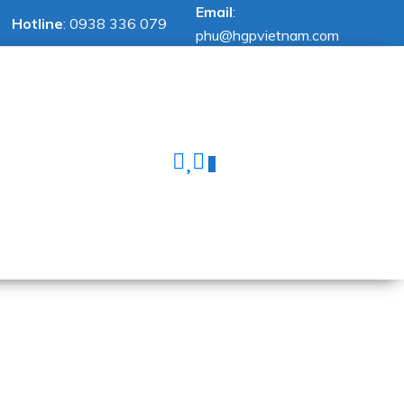
Email
:
Hotline
:
0938 336 079
phu@hgpvietnam.com
0