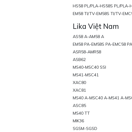
HS58 PL/PLA-HS58S PL/PLA-H
EM58 TI/TV-EM58S TI/TV-EMC
Lika Việt Nam
AS58 A-AM58 A
EM58 PA-EM58S PA-EMC58 P
ASR58-AMR58
ASB62
MS40-MSC40 SSI
MS41-MSC41
XAC80
XAC81
MS40 A-MSC40 A-MS41 A-MS
ASC85
MS40 TT
MIK36
SGSM-SGSD