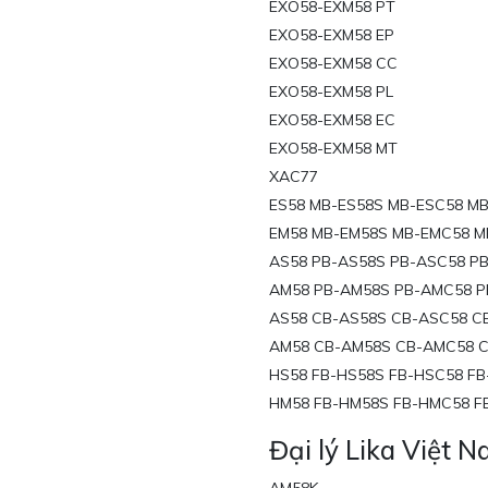
EXO58-EXM58 PT
EXO58-EXM58 EP
EXO58-EXM58 CC
EXO58-EXM58 PL
EXO58-EXM58 EC
EXO58-EXM58 MT
XAC77
ES58 MB-ES58S MB-ESC58 M
EM58 MB-EM58S MB-EMC58 M
AS58 PB-AS58S PB-ASC58 P
AM58 PB-AM58S PB-AMC58 P
AS58 CB-AS58S CB-ASC58 C
AM58 CB-AM58S CB-AMC58 
HS58 FB-HS58S FB-HSC58 FB
HM58 FB-HM58S FB-HMC58 F
Đại lý Lika Việt 