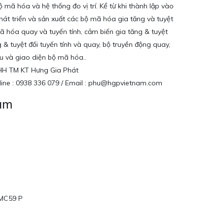
 bộ mã hóa và hệ thống đo vị trí. Kể từ khi thành lập vào
hát triển và sản xuất các bộ mã hóa gia tăng và tuyệt
mã hóa quay và tuyến tính, cảm biến gia tăng & tuyệt
g & tuyệt đối tuyến tính và quay, bộ truyền động quay,
ệu và giao diện bộ mã hóa..
NHH TM KT Hưng Gia Phát
otline : 0938 336 079 / Email : phu@hgpvietnam.com
Nam
MC59 P