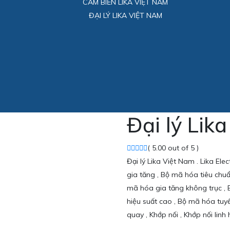
CẢM BIẾN LIKA VIỆT NAM
ĐẠI LÝ LIKA VIỆT NAM
Đại lý Lik
( 5.00 out of 5 )
Đại lý Lika Việt Nam . Lika E
gia tăng , Bộ mã hóa tiêu chu
mã hóa gia tăng không trục , 
hiệu suất cao , Bộ mã hóa tuyế
quay , Khớp nối , Khớp nối linh