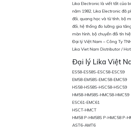
Lika Electronic là viết tắt của
năm 1982, Lika Electronic đã p
đối, quang học và từ tính, bộ 
đối, hệ thống đo lường gia tăn
màn hình, bộ chuyển đổi tín hi
Đại lý Việt Nam – Công Ty T
Lika Viet Nam Distributor / H
Đại lý Lika Việt 
ES58-ES58S-ESC58-ESC59
EM58-EM58S-EMC58-EMC59
HS58-HS58S-HSC58-HSC59
HM58-HM58S-HMC58-HMC59
ESC61-EMC61
HSCT-HMCT
HM58 P-HM58S P-HMC58 P-H
AST6-AMT6