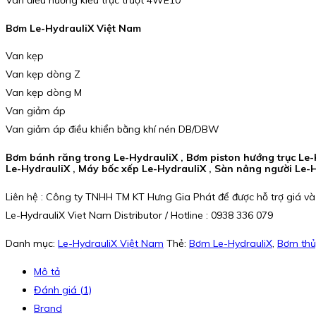
Van điều hướng kiểu trục trượt 4WE10
Bơm Le-HydrauliX Việt Nam
Van kẹp
Van kẹp dòng Z
Van kẹp dòng M
Van giảm áp
Van giảm áp điều khiển bằng khí nén DB/DBW
Bơm bánh răng trong Le-HydrauliX , Bơm piston hướng trục Le-H
Le-HydrauliX , Máy bốc xếp Le-HydrauliX , Sàn nâng người Le-H
Liên hệ : Công ty TNHH TM KT Hưng Gia Phát để được hỗ trợ giá và
Le-HydrauliX Viet Nam Distributor / Hotline : 0938 336 079
Danh mục:
Le-HydrauliX Việt Nam
Thẻ:
Bơm Le-HydrauliX
,
Bơm thủ
Mô tả
Đánh giá (1)
Brand