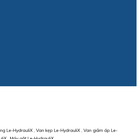
ng Le-HydrauliX , Van kẹp Le-HydrauliX , Van giảm áp Le-
liX , Máy gặt Le-HydrauliX