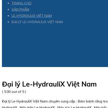
TRANG CHỦ
SẢN PHẨM
LE-HYDRAULIX VIỆT NAM
ĐẠI LÝ LE-HYDRAULIX VIỆT NAM
Đại lý Le-HydrauliX Việt Nam
( 5.00 out of 5 )
Đại lý Le-HydrauliX Việt Nam chuyên cung cấp : Bơm bánh răng tro
HydrauliX , Máy trộn Le-HydrauliX , Máy xúc Le-HydrauliX , Máy bố