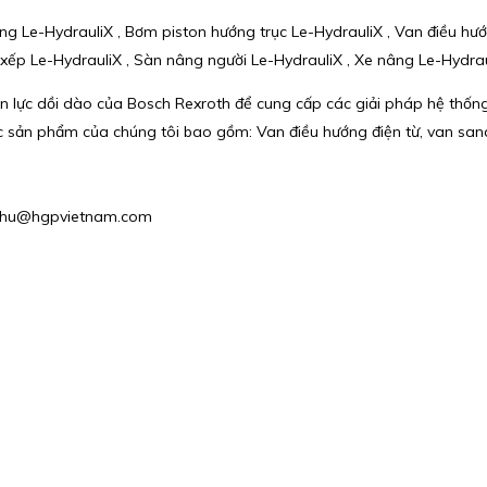
ng Le-HydrauliX , Bơm piston hướng trục Le-HydrauliX , Van điều hướ
c xếp Le-HydrauliX , Sàn nâng người Le-HydrauliX , Xe nâng Le-Hydrau
lực dồi dào của Bosch Rexroth để cung cấp các giải pháp hệ thống
n phẩm của chúng tôi bao gồm: Van điều hướng điện từ, van sandwi
 : phu@hgpvietnam.com