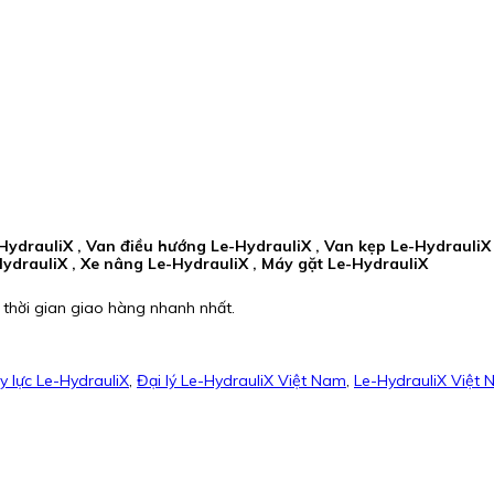
ydrauliX , Van điều hướng Le-HydrauliX , Van kẹp Le-HydrauliX 
ydrauliX , Xe nâng Le-HydrauliX , Máy gặt Le-HydrauliX
 thời gian giao hàng nhanh nhất.
y lực Le-HydrauliX
,
Đại lý Le-HydrauliX Việt Nam
,
Le-HydrauliX Việt