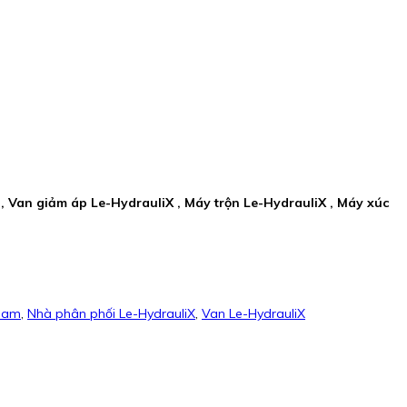
, Van giảm áp Le-HydrauliX , Máy trộn Le-HydrauliX , Máy xúc
 Nam
,
Nhà phân phối Le-HydrauliX
,
Van Le-HydrauliX