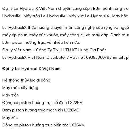
Đại lý Le-HydrauliX Việt Nam chuyên cung cấp : Bơm bánh răng tro
HydrauliX , Máy trộn Le-HydrauliX , Máy xúc Le-HydrauliX , Máy bố
Le-HydrauliX thừa hưởng chuyên môn công nghệ sâu rộng và nguồn 
máy ép phun, máy đúc khuôn, máy công cụ và máy dập. Danh mục sả
bơm piston hướng trục, và nhiều hơn nữa.
Đại lý Việt Nam – Công Ty TNHH TM KT Hưng Gia Phát
Le-HydrauliX Viet Nam Distributor / Hotline : 0938336079 / Email
Đại lý Le-HydrauliX Việt Nam
Hệ thống thủy lực di động
Máy móc xây dựng
Máy trộn
Động cơ piston hướng trục cố định LX22FM
Bơm piston hướng trục mạch kín LX20VC
Máy xúc
Động cơ piston hướng trục biến tốc LX26VM