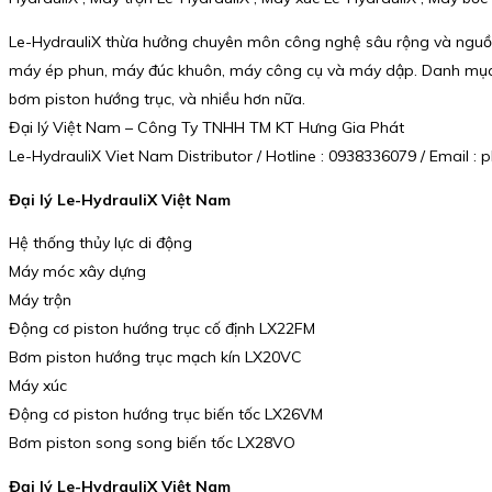
Le-HydrauliX thừa hưởng chuyên môn công nghệ sâu rộng và nguồn 
máy ép phun, máy đúc khuôn, máy công cụ và máy dập. Danh mục sả
bơm piston hướng trục, và nhiều hơn nữa.
Đại lý Việt Nam – Công Ty TNHH TM KT Hưng Gia Phát
Le-HydrauliX Viet Nam Distributor / Hotline : 0938336079 / Email
Đại lý Le-HydrauliX Việt Nam
Hệ thống thủy lực di động
Máy móc xây dựng
Máy trộn
Động cơ piston hướng trục cố định LX22FM
Bơm piston hướng trục mạch kín LX20VC
Máy xúc
Động cơ piston hướng trục biến tốc LX26VM
Bơm piston song song biến tốc LX28VO
Đại lý Le-HydrauliX Việt Nam