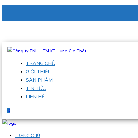
CÔNG TY TNHH TM KT HƯNG GIA PHÁT
Hotline
:
0938 336 079
Email
:
phu@hgpvietnam.com
TRANG CHỦ
GIỚI THIỆU
SẢN PHẨM
TIN TỨC
LIÊN HỆ
0
TRANG CHỦ