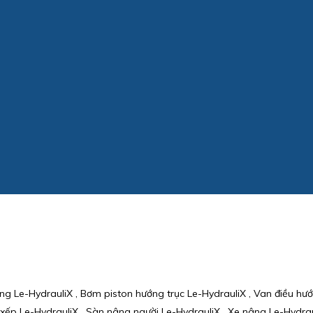
ng Le-HydrauliX , Bơm piston hướng trục Le-HydrauliX , Van điều hướ
c xếp Le-HydrauliX , Sàn nâng người Le-HydrauliX , Xe nâng Le-Hydrau