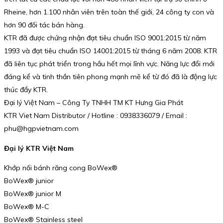
Rheine, hơn 1.100 nhân viên trên toàn thế giới, 24 công ty con và
hơn 90 đối tác bán hàng.
KTR đã được chứng nhận đạt tiêu chuẩn ISO 9001:2015 từ năm
1993 và đạt tiêu chuẩn ISO 14001:2015 từ tháng 6 năm 2008. KTR
đã liên tục phát triển trong hầu hết mọi lĩnh vực. Năng lực đổi mới
đáng kể và tinh thần tiên phong mạnh mẽ kể từ đó đã là động lực
thúc đẩy KTR.
Đại lý Việt Nam – Công Ty TNHH TM KT Hưng Gia Phát
KTR Viet Nam Distributor / Hotline : 0938336079 / Email :
phu@hgpvietnam.com
Đại lý KTR Việt Nam
Khớp nối bánh răng cong BoWex®
BoWex® junior
BoWex® junior M
BoWex® M-C
BoWex® Stainless steel