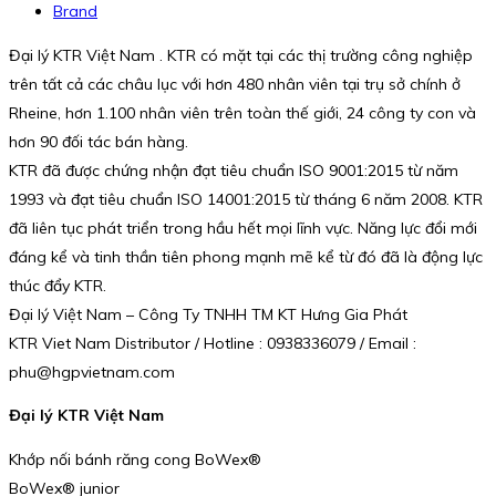
Brand
Đại lý KTR Việt Nam . KTR có mặt tại các thị trường công nghiệp
trên tất cả các châu lục với hơn 480 nhân viên tại trụ sở chính ở
Rheine, hơn 1.100 nhân viên trên toàn thế giới, 24 công ty con và
hơn 90 đối tác bán hàng.
KTR đã được chứng nhận đạt tiêu chuẩn ISO 9001:2015 từ năm
1993 và đạt tiêu chuẩn ISO 14001:2015 từ tháng 6 năm 2008. KTR
đã liên tục phát triển trong hầu hết mọi lĩnh vực. Năng lực đổi mới
đáng kể và tinh thần tiên phong mạnh mẽ kể từ đó đã là động lực
thúc đẩy KTR.
Đại lý Việt Nam – Công Ty TNHH TM KT Hưng Gia Phát
KTR Viet Nam Distributor / Hotline : 0938336079 / Email :
phu@hgpvietnam.com
Đại lý KTR Việt Nam
Khớp nối bánh răng cong BoWex®
BoWex® junior