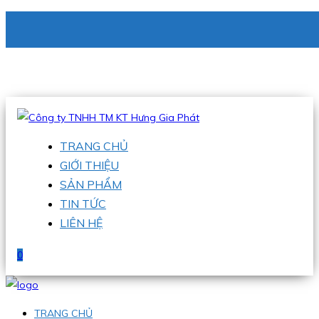
CÔNG TY TNHH TM KT HƯNG GIA PHÁT
Hotline
:
0938 336 079
Email
:
phu@hgpvietnam.com
TRANG CHỦ
GIỚI THIỆU
SẢN PHẨM
TIN TỨC
LIÊN HỆ
0
TRANG CHỦ