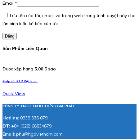
Email
*
Lưu tên của tôi, email, và trang web trong trình duyệt này cho
lần bình luận kế tiếp của tôi.
Đăng
Sản Phẩm Liên Quan
Được xếp hạng
5.00
5 sao
Khớp nối KTR Việt Nam
Quick View
CÔNG TY TNHH TM KT HƯNG GIA PHÁT
Hotline
:
0938 336 079
ĐT
:
+84 (028) 66834679
Email
:
phu@hgpvietnam.com