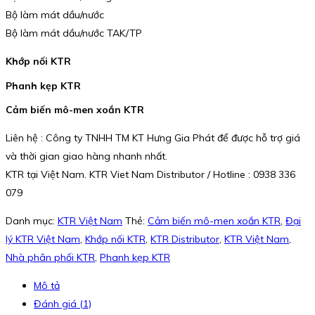
Bộ làm mát dầu/nước
Bộ làm mát dầu/nước TAK/TP
Khớp nối KTR
Phanh kẹp KTR
Cảm biến mô-men xoắn KTR
Liên hệ : Công ty TNHH TM KT Hưng Gia Phát để được hỗ trợ giá
và thời gian giao hàng nhanh nhất.
KTR tại Việt Nam. KTR Viet Nam Distributor / Hotline : 0938 336
079
Danh mục:
KTR Việt Nam
Thẻ:
Cảm biến mô-men xoắn KTR
,
Đại
lý KTR Việt Nam
,
Khớp nối KTR
,
KTR Distributor
,
KTR Việt Nam
,
Nhà phân phối KTR
,
Phanh kẹp KTR
Mô tả
Đánh giá (1)