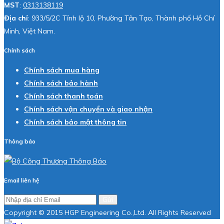
MST
:
0313138119
Địa chỉ
: 933/5/2C Tỉnh lộ 10, Phường Tân Tạo, Thành phố Hồ Chí
Minh, Việt Nam.
Chính sách
Chính sách mua hàng
Chính sách bảo hành
Chính sách thanh toán
Chính sách vận chuyển và giao nhận
Chính sách bảo mật thông tin
Thông báo
Email liên hệ
Gửi
Copyright © 2015 HGP Engineering Co.,Ltd. All Rights Reserved