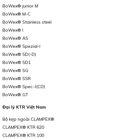
BoWex® junior M
BoWex® M-C
BoWex® Stainless steel
BoWex® I
BoWex® AS
BoWex® Spezial-I
BoWex® SD(-D)
BoWex® SD1
BoWex® SG
BoWex® SSR
BoWex® Spec.-I(CD)
BoWex® GT
Đại lý KTR Việt Nam
Bộ kẹp ngoài CLAMPEX®
CLAMPEX® KTR 620
CLAMPEX® KTR 100