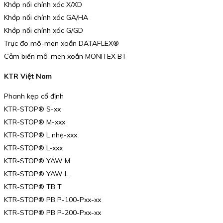
Khớp nối chính xác X/XD
Khớp nối chính xác GA/HA
Khớp nối chính xác G/GD
Trục đo mô-men xoắn DATAFLEX®
Cảm biến mô-men xoắn MONITEX BT
KTR Việt Nam
Phanh kẹp cố định
KTR-STOP® S-xx
KTR-STOP® M-xxx
KTR-STOP® L nhẹ-xxx
KTR-STOP® L-xxx
KTR-STOP® YAW M
KTR-STOP® YAW L
KTR-STOP® TB T
KTR-STOP® PB P-100-Pxx-xx
KTR-STOP® PB P-200-Pxx-xx