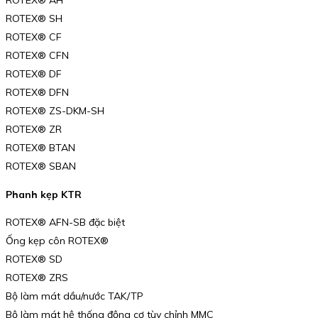
ROTEX® SH
ROTEX® CF
ROTEX® CFN
ROTEX® DF
ROTEX® DFN
ROTEX® ZS-DKM-SH
ROTEX® ZR
ROTEX® BTAN
ROTEX® SBAN
Phanh kẹp KTR
ROTEX® AFN-SB đặc biệt
Ống kẹp côn ROTEX®
ROTEX® SD
ROTEX® ZRS
Bộ làm mát dầu/nước TAK/TP
Bộ làm mát hệ thống động cơ tùy chỉnh MMC