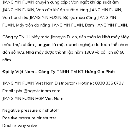
JIANG YIN FUXIN chuyên cung cấp : Van ngắt khí áp suất âm
JIANG YIN FUXIN, Van cửa khí áp suất dương JIANG YIN FUXIN,
Van hai chiều JIANG YIN FUXIN, Bộ lọc mùa đông JIANG YIN
FUXIN, Máy trộn đa năng JIANG YIN FUXIN, Bơm JIANG YIN FUXIN.
Công ty TNHH Máy móc Jiangyin Fuxin, tiền thân là Nhà máy Máy
móc Thực phẩm Jiangyin, là một doanh nghiệp do toàn thể nhân
dân sở hữu. Nhà máy được thành lập năm 1969 và có lịch sử 50
năm.
Đại lý Việt Nam – Công Ty TNHH TM KT Hưng Gia Phát
JIANG YIN FUXIN Viet Nam Distributor / Hotline : 0938 336 079 /
Email : phu@hgpvietnam.com
JIANG YIN FUXIN HGP Viet Nam
Negative pressure air shutoff
Positive pressure air shutter
Double-way valve