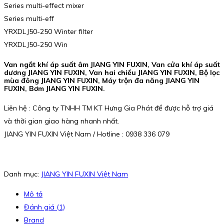
Series multi-effect mixer
Series multi-eff
YRXDLJ50-250 Winter filter
YRXDLJ50-250 Win
Van ngắt khí áp suất âm JIANG YIN FUXIN, Van cửa khí áp suất
dương JIANG YIN FUXIN, Van hai chiều JIANG YIN FUXIN, Bộ lọc
mùa đông JIANG YIN FUXIN, Máy trộn đa năng JIANG YIN
FUXIN, Bơm JIANG YIN FUXIN.
Liên hệ : Công ty TNHH TM KT Hưng Gia Phát để được hỗ trợ giá
và thời gian giao hàng nhanh nhất.
JIANG YIN FUXIN Việt Nam / Hotline : 0938 336 079
Danh mục:
JIANG YIN FUXIN Việt Nam
Mô tả
Đánh giá (1)
Brand