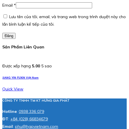
Email
*
Lưu tên của tôi, email, và trang web trong trình duyệt này cho
lần bình luận kế tiếp của tôi.
Đăng
Sản Phẩm Liên Quan
Được xếp hạng
5.00
5 sao
JIANG YIN FUXIN Việt Nam
Quick View
CÔNG TY TNHH TM KT HƯNG GIA PHÁT
Hotline
:
0938 336 079
ĐT
:
+84 (028) 66834679
Email
:
phu@hgpvietnam.com