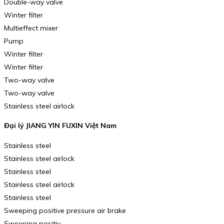
Double-way valve
Winter filter
Multieffect mixer
Pump
Winter filter
Winter filter
Two-way valve
Two-way valve
Stainless steel airlock
Đại lý JIANG YIN FUXIN Việt Nam
Stainless steel
Stainless steel airlock
Stainless steel
Stainless steel airlock
Stainless steel
Sweeping positive pressure air brake
Sweeping positiv