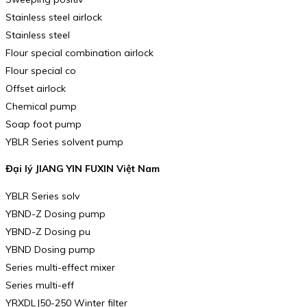
Stainless steel airlock
Stainless steel
Flour special combination airlock
Flour special co
Offset airlock
Chemical pump
Soap foot pump
YBLR Series solvent pump
Đại lý JIANG YIN FUXIN Việt Nam
YBLR Series solv
YBND-Z Dosing pump
YBND-Z Dosing pu
YBND Dosing pump
Series multi-effect mixer
Series multi-eff
YRXDLJ50-250 Winter filter