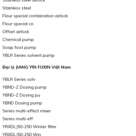
Stainless steel
Flour special combination airlock
Flour special co
Offset airlock
Chemical pump
Soap foot pump
YBLR Series solvent pump
Đại lý JIANG YIN FUXIN Việt Nam
YBLR Series solv
YBND-Z Dosing pump
YBND-Z Dosing pu
YBND Dosing pump
Series multi-effect mixer
Series multi-eff
YRXDLJ50-250 Winter filter
YRXDLJ50-250 Win