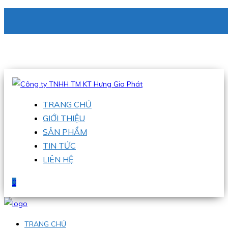
CÔNG TY TNHH TM KT HƯNG GIA PHÁT
Hotline
:
0938 336 079
Email
:
phu@hgpvietnam.com
TRANG CHỦ
GIỚI THIỆU
SẢN PHẨM
TIN TỨC
LIÊN HỆ
0
TRANG CHỦ