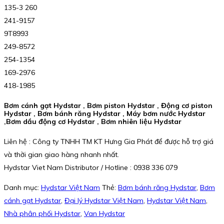
135-3 260
241-9157
9T8993
249-8572
254-1354
169-2976
418-1985
Bơm cánh gạt Hydstar , Bơm piston Hydstar , Động cơ piston
Hydstar , Bơm bánh răng Hydstar , Máy bơm nước Hydstar
,Bơm dầu động cơ Hydstar , Bơm nhiên liệu Hydstar
Liên hệ : Công ty TNHH TM KT Hưng Gia Phát để được hỗ trợ giá
và thời gian giao hàng nhanh nhất.
Hydstar Viet Nam Distributor / Hotline : 0938 336 079
Danh mục:
Hydstar Việt Nam
Thẻ:
Bơm bánh răng Hydstar
,
Bơm
cánh gạt Hydstar
,
Đại lý Hydstar Việt Nam
,
Hydstar Việt Nam
,
Nhà phân phối Hydstar
,
Van Hydstar