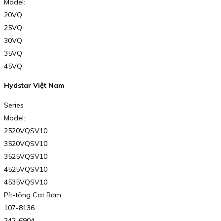
Model:
20VQ
25VQ
30VQ
35VQ
45VQ
Hydstar Việt Nam
Series
Model:
2520VQSV10
3520VQSV10
3525VQSV10
4525VQSV10
4535VQSV10
Pít-tông Cat Bơm
107-8136
242-6904