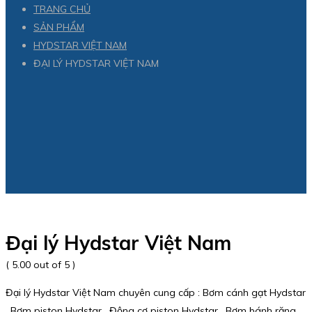
TRANG CHỦ
SẢN PHẨM
HYDSTAR VIỆT NAM
ĐẠI LÝ HYDSTAR VIỆT NAM
Đại lý Hydstar Việt Nam
( 5.00 out of 5 )
Đại lý Hydstar Việt Nam chuyên cung cấp : Bơm cánh gạt Hydstar
, Bơm piston Hydstar , Động cơ piston Hydstar , Bơm bánh răng