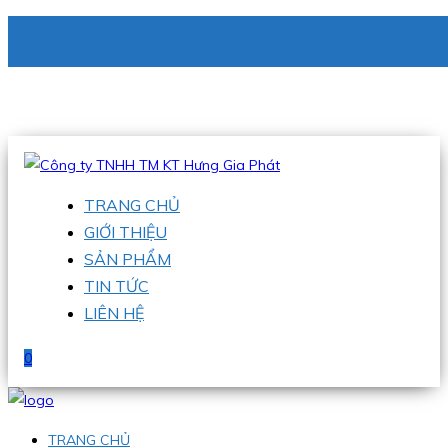
CÔNG TY TNHH TM KT HƯNG GIA PHÁT
Hotline
:
0938 336 079
Email
:
phu@hgpvietnam.com
TRANG CHỦ
GIỚI THIỆU
SẢN PHẨM
TIN TỨC
LIÊN HỆ
0
TRANG CHỦ