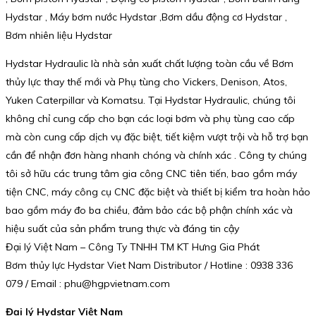
Hydstar , Máy bơm nước Hydstar ,Bơm dầu động cơ Hydstar ,
Bơm nhiên liệu Hydstar
Hydstar Hydraulic là nhà sản xuất chất lượng toàn cầu về Bơm
thủy lực thay thế mới và Phụ tùng cho Vickers, Denison, Atos,
Yuken Caterpillar và Komatsu. Tại Hydstar Hydraulic, chúng tôi
không chỉ cung cấp cho bạn các loại bơm và phụ tùng cao cấp
mà còn cung cấp dịch vụ đặc biệt, tiết kiệm vượt trội và hỗ trợ bạn
cần để nhận đơn hàng nhanh chóng và chính xác . Công ty chúng
tôi sở hữu các trung tâm gia công CNC tiên tiến, bao gồm máy
tiện CNC, máy công cụ CNC đặc biệt và thiết bị kiểm tra hoàn hảo
bao gồm máy đo ba chiều, đảm bảo các bộ phận chính xác và
hiệu suất của sản phẩm trung thực và đáng tin cậy
Đại lý Việt Nam – Công Ty TNHH TM KT Hưng Gia Phát
Bơm thủy lực Hydstar Viet Nam Distributor / Hotline : 0938 336
079 / Email : phu@hgpvietnam.com
Đại lý Hydstar Việt Nam