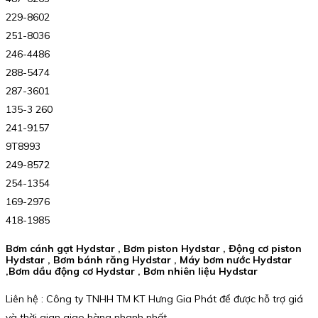
229-8602
251-8036
246-4486
288-5474
287-3601
135-3 260
241-9157
9T8993
249-8572
254-1354
169-2976
418-1985
Bơm cánh gạt Hydstar , Bơm piston Hydstar , Động cơ piston
Hydstar , Bơm bánh răng Hydstar , Máy bơm nước Hydstar
,Bơm dầu động cơ Hydstar , Bơm nhiên liệu Hydstar
Liên hệ : Công ty TNHH TM KT Hưng Gia Phát để được hỗ trợ giá
và thời gian giao hàng nhanh nhất.