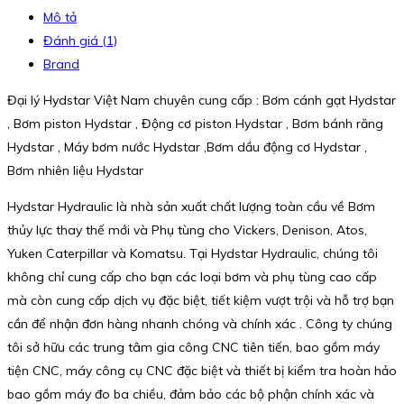
Mô tả
Đánh giá (1)
Brand
Đại lý Hydstar Việt Nam chuyên cung cấp : Bơm cánh gạt Hydstar
, Bơm piston Hydstar , Động cơ piston Hydstar , Bơm bánh răng
Hydstar , Máy bơm nước Hydstar ,Bơm dầu động cơ Hydstar ,
Bơm nhiên liệu Hydstar
Hydstar Hydraulic là nhà sản xuất chất lượng toàn cầu về Bơm
thủy lực thay thế mới và Phụ tùng cho Vickers, Denison, Atos,
Yuken Caterpillar và Komatsu. Tại Hydstar Hydraulic, chúng tôi
không chỉ cung cấp cho bạn các loại bơm và phụ tùng cao cấp
mà còn cung cấp dịch vụ đặc biệt, tiết kiệm vượt trội và hỗ trợ bạn
cần để nhận đơn hàng nhanh chóng và chính xác . Công ty chúng
tôi sở hữu các trung tâm gia công CNC tiên tiến, bao gồm máy
tiện CNC, máy công cụ CNC đặc biệt và thiết bị kiểm tra hoàn hảo
bao gồm máy đo ba chiều, đảm bảo các bộ phận chính xác và