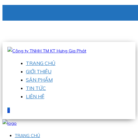
CÔNG TY TNHH TM KT HƯNG GIA PHÁT
Hotline
:
0938 336 079
Email
:
phu@hgpvietnam.com
TRANG CHỦ
GIỚI THIỆU
SẢN PHẨM
TIN TỨC
LIÊN HỆ
0
TRANG CHỦ