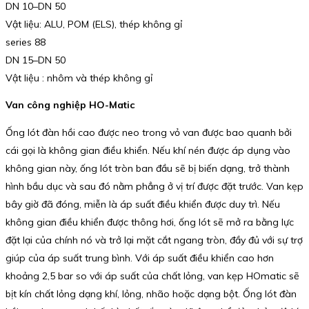
DN 10–DN 50
Vật liệu: ALU, POM (ELS), thép không gỉ
series 88
DN 15–DN 50
Vật liệu : nhôm và thép không gỉ
Van công nghiệp HO-Matic
Ống lót đàn hồi cao được neo trong vỏ van được bao quanh bởi
cái gọi là không gian điều khiển. Nếu khí nén được áp dụng vào
không gian này, ống lót tròn ban đầu sẽ bị biến dạng, trở thành
hình bầu dục và sau đó nằm phẳng ở vị trí được đặt trước. Van kẹp
bây giờ đã đóng, miễn là áp suất điều khiển được duy trì. Nếu
không gian điều khiển được thông hơi, ống lót sẽ mở ra bằng lực
đặt lại của chính nó và trở lại mặt cắt ngang tròn, đầy đủ với sự trợ
giúp của áp suất trung bình. Với áp suất điều khiển cao hơn
khoảng 2,5 bar so với áp suất của chất lỏng, van kẹp HOmatic sẽ
bịt kín chất lỏng dạng khí, lỏng, nhão hoặc dạng bột. Ống lót đàn