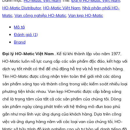
Danh mục:
HO-Matic Việt Nam
Thẻ:
Đại lý HO-Matic Việt Nam
,
HO-Matic Distributor
,
HO-Matic Việt Nam
,
Nhà phân phối HO-
Matic
,
Van công nghiệp HO-Matic
,
Van kẹp HO-Matic
Mô tả
Đánh giá (1)
Brand
Đại lý HO-Matic Việt Nam
. Kể từ khi thành lập vào năm 1977,
HO-Matic luôn nỗ lực cung cấp các sản phẩm độc đáo, kết hợp với
dịch vụ tốt nhất có thể để chủ động hỗ trợ và hỗ trợ khách hàng.
Tên HO-Matic được công nhận trên toàn thế giới nhờ các dòng
sản phẩm sáng tạo và thành công trong việc kiểm soát nhiều loại
phương tiện khác nhau. Van kẹp HOmatic được cấp bằng sáng
chế là trọng tâm của tất cả các sản phẩm của chúng tôi. Dòng
sản phẩm ngày càng phát triển với hệ thống mô-đun bao phủ
gần như mọi lĩnh vực ứng dụng của khách hàng. Dựa trên công
việc và ứng dụng hàng năm với các loại van của chúng tôi, HO-
Matic sở hữu trình độ kinh nghiệm cao và tự hào về danh tiếng đã