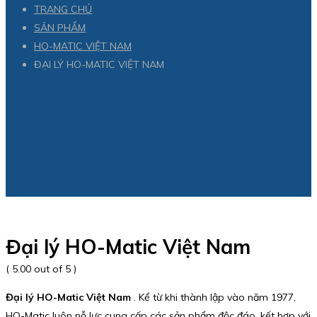
TRANG CHỦ
SẢN PHẨM
HO-MATIC VIỆT NAM
ĐẠI LÝ HO-MATIC VIỆT NAM
Đại lý HO-Matic Việt Nam
( 5.00 out of 5 )
Đại lý HO-Matic Việt Nam
. Kể từ khi thành lập vào năm 1977,
HO-Matic luôn nỗ lực cung cấp các sản phẩm độc đáo, kết hợp với