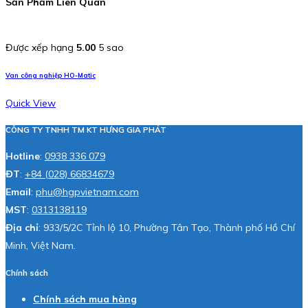
Sản Phẩm Liên Quan
Được xếp hạng
5.00
5 sao
Van công nghiệp HO-Matic
Quick View
CÔNG TY TNHH TM KT HƯNG GIA PHÁT
Hotline
:
0938 336 079
ĐT
:
+84 (028) 66834679
Email
:
phu@hgpvietnam.com
MST
:
0313138119
Địa chỉ
: 933/5/2C Tỉnh lộ 10, Phường Tân Tạo, Thành phố Hồ Chí
Minh, Việt Nam.
Chính sách
Chính sách mua hàng