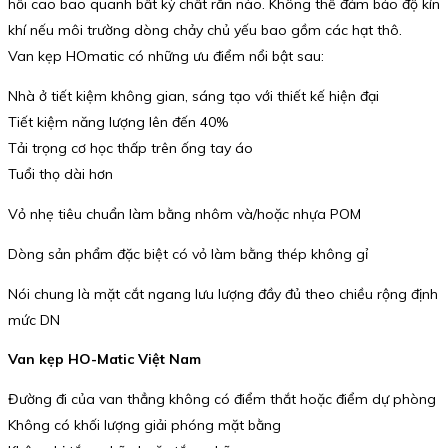
hồi cao bao quanh bất kỳ chất rắn nào. Không thể đảm bảo độ kín
khí nếu môi trường dòng chảy chủ yếu bao gồm các hạt thô.
Van kẹp HOmatic có những ưu điểm nổi bật sau:
Nhà ở tiết kiệm không gian, sáng tạo với thiết kế hiện đại
Tiết kiệm năng lượng lên đến 40%
Tải trọng cơ học thấp trên ống tay áo
Tuổi thọ dài hơn
Vỏ nhẹ tiêu chuẩn làm bằng nhôm và/hoặc nhựa POM
Dòng sản phẩm đặc biệt có vỏ làm bằng thép không gỉ
Nói chung là mặt cắt ngang lưu lượng đầy đủ theo chiều rộng định
mức DN
Van kẹp HO-Matic Việt Nam
Đường đi của van thẳng không có điểm thắt hoặc điểm dự phòng
Không có khối lượng giải phóng mặt bằng