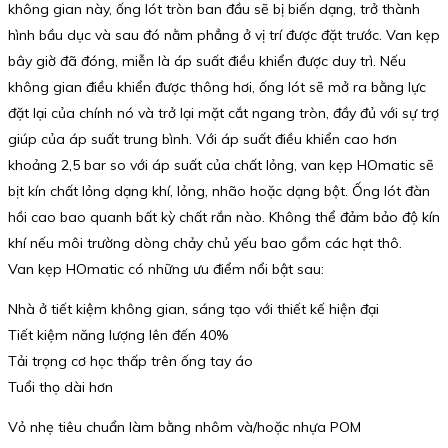
không gian này, ống lót tròn ban đầu sẽ bị biến dạng, trở thành
hình bầu dục và sau đó nằm phẳng ở vị trí được đặt trước. Van kẹp
bây giờ đã đóng, miễn là áp suất điều khiển được duy trì. Nếu
không gian điều khiển được thông hơi, ống lót sẽ mở ra bằng lực
đặt lại của chính nó và trở lại mặt cắt ngang tròn, đầy đủ với sự trợ
giúp của áp suất trung bình. Với áp suất điều khiển cao hơn
khoảng 2,5 bar so với áp suất của chất lỏng, van kẹp HOmatic sẽ
bịt kín chất lỏng dạng khí, lỏng, nhão hoặc dạng bột. Ống lót đàn
hồi cao bao quanh bất kỳ chất rắn nào. Không thể đảm bảo độ kín
khí nếu môi trường dòng chảy chủ yếu bao gồm các hạt thô.
Van kẹp HOmatic có những ưu điểm nổi bật sau:
Nhà ở tiết kiệm không gian, sáng tạo với thiết kế hiện đại
Tiết kiệm năng lượng lên đến 40%
Tải trọng cơ học thấp trên ống tay áo
Tuổi thọ dài hơn
Vỏ nhẹ tiêu chuẩn làm bằng nhôm và/hoặc nhựa POM