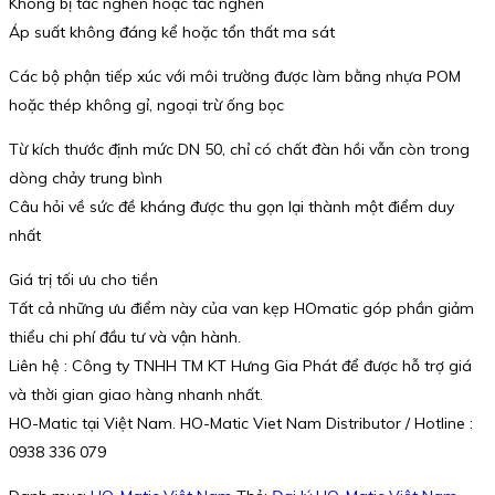
Không bị tắc nghẽn hoặc tắc nghẽn
Áp suất không đáng kể hoặc tổn thất ma sát
Các bộ phận tiếp xúc với môi trường được làm bằng nhựa POM
hoặc thép không gỉ, ngoại trừ ống bọc
Từ kích thước định mức DN 50, chỉ có chất đàn hồi vẫn còn trong
dòng chảy trung bình
Câu hỏi về sức đề kháng được thu gọn lại thành một điểm duy
nhất
Giá trị tối ưu cho tiền
Tất cả những ưu điểm này của van kẹp HOmatic góp phần giảm
thiểu chi phí đầu tư và vận hành.
Liên hệ : Công ty TNHH TM KT Hưng Gia Phát để được hỗ trợ giá
và thời gian giao hàng nhanh nhất.
HO-Matic tại Việt Nam. HO-Matic Viet Nam Distributor / Hotline :
0938 336 079