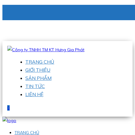
CÔNG TY TNHH TM KT HƯNG GIA PHÁT
Hotline
:
0938 336 079
Email
:
phu@hgpvietnam.com
TRANG CHỦ
GIỚI THIỆU
SẢN PHẨM
TIN TỨC
LIÊN HỆ
0
TRANG CHỦ