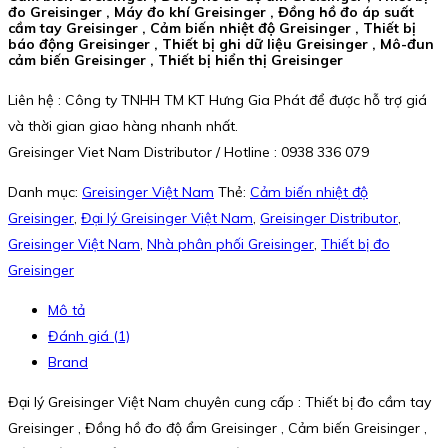
đo Greisinger , Máy đo khí Greisinger , Đồng hồ đo áp suất
cầm tay Greisinger , Cảm biến nhiệt độ Greisinger , Thiết bị
báo động Greisinger , Thiết bị ghi dữ liệu Greisinger , Mô-đun
cảm biến Greisinger , Thiết bị hiển thị Greisinger
Liên hệ : Công ty TNHH TM KT Hưng Gia Phát để được hỗ trợ giá
và thời gian giao hàng nhanh nhất.
Greisinger Viet Nam Distributor / Hotline : 0938 336 079
Danh mục:
Greisinger Việt Nam
Thẻ:
Cảm biến nhiệt độ
Greisinger
,
Đại lý Greisinger Việt Nam
,
Greisinger Distributor
,
Greisinger Việt Nam
,
Nhà phân phối Greisinger
,
Thiết bị đo
Greisinger
Mô tả
Đánh giá (1)
Brand
Đại lý Greisinger Việt Nam chuyên cung cấp : Thiết bị đo cầm tay
Greisinger , Đồng hồ đo độ ẩm Greisinger , Cảm biến Greisinger ,