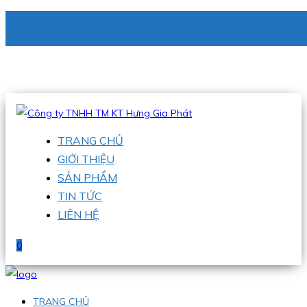
CÔNG TY TNHH TM KT HƯNG GIA PHÁT
Hotline
:
0938 336 079
Email
:
phu@hgpvietnam.com
TRANG CHỦ
GIỚI THIỆU
SẢN PHẨM
TIN TỨC
LIÊN HỆ
0
TRANG CHỦ