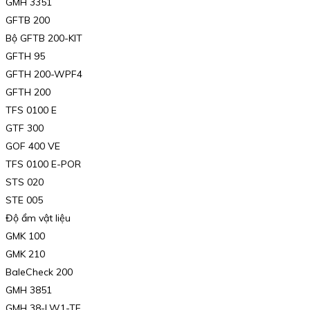
GMH 3351
GFTB 200
Bộ GFTB 200-KIT
GFTH 95
GFTH 200-WPF4
GFTH 200
TFS 0100 E
GTF 300
GOF 400 VE
TFS 0100 E-POR
STS 020
STE 005
Độ ẩm vật liệu
GMK 100
GMK 210
BaleCheck 200
GMH 3851
GMH 38-LW1-TF