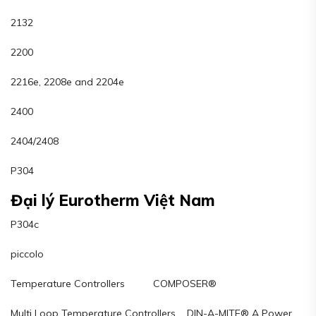
2132
2200
2216e, 2208e and 2204e
2400
2404/2408
P304
Đại lý Eurotherm Việt Nam
P304c
piccolo
Temperature Controllers COMPOSER®
Multi Loop Temperature Controllers DIN-A-MITE® A Power