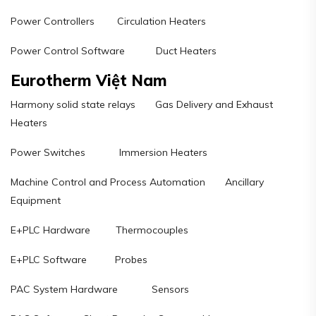
Power Controllers Circulation Heaters
Power Control Software Duct Heaters
Eurotherm Việt Nam
Harmony solid state relays Gas Delivery and Exhaust
Heaters
Power Switches Immersion Heaters
Machine Control and Process Automation Ancillary
Equipment
E+PLC Hardware Thermocouples
E+PLC Software Probes
PAC System Hardware Sensors