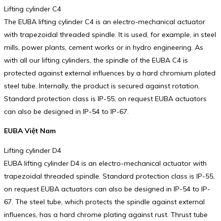
Lifting cylinder C4
The EUBA lifting cylinder C4 is an electro-mechanical actuator
with trapezoidal threaded spindle. It is used, for example, in steel
mills, power plants, cement works or in hydro engineering. As
with all our lifting cylinders, the spindle of the EUBA C4 is
protected against external influences by a hard chromium plated
steel tube. Internally, the product is secured against rotation.
Standard protection class is IP-55, on request EUBA actuators
can also be designed in IP-54 to IP-67.
EUBA Việt Nam
Lifting cylinder D4
EUBA lifting cylinder D4 is an electro-mechanical actuator with
trapezoidal threaded spindle. Standard protection class is IP-55,
on request EUBA actuators can also be designed in IP-54 to IP-
67. The steel tube, which protects the spindle against external
influences, has a hard chrome plating against rust. Thrust tube