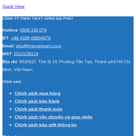
Quick View
CÔNG TY TNHH TM KT HƯNG GIA PHÁT
Hotline
:
0938 336 079
ĐT
:
+84 (028) 66834679
Email
:
phu@hgpvietnam.com
MST
:
0313138119
Địa chỉ
: 933/5/2C Tỉnh lộ 10, Phường Tân Tạo, Thành phố Hồ Chí
Minh, Việt Nam.
Chính sách
Chính sách mua hàng
Chính sách bảo hành
Chính sách thanh toán
Chính sách vận chuyển và giao nhận
Chính sách bảo mật thông tin