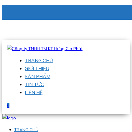
CÔNG TY TNHH TM KT HƯNG GIA PHÁT
Hotline
:
0938 336 079
Email
:
phu@hgpvietnam.com
TRANG CHỦ
GIỚI THIỆU
SẢN PHẨM
TIN TỨC
LIÊN HỆ
0
TRANG CHỦ