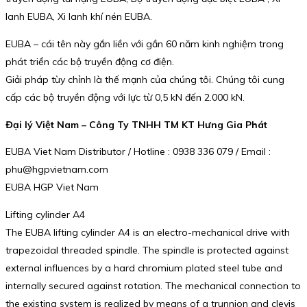
lanh EUBA, Xi lanh khí nén EUBA.
EUBA – cái tên này gắn liền với gần 60 năm kinh nghiệm trong
phát triển các bộ truyền động cơ điện.
Giải pháp tùy chỉnh là thế mạnh của chúng tôi. Chúng tôi cung
cấp các bộ truyền động với lực từ 0,5 kN đến 2.000 kN.
Đại lý Việt Nam – Công Ty TNHH TM KT Hưng Gia Phát
EUBA Viet Nam Distributor / Hotline : 0938 336 079 / Email :
phu@hgpvietnam.com
EUBA HGP Viet Nam
Lifting cylinder A4
The EUBA lifting cylinder A4 is an electro-mechanical drive with
trapezoidal threaded spindle. The spindle is protected against
external influences by a hard chromium plated steel tube and
internally secured against rotation. The mechanical connection to
the existing system is realized by means of a trunnion and clevis