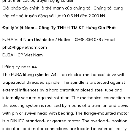
phát triển các bộ truyền động cơ điện.
Giải pháp tùy chỉnh là thế mạnh của chúng tôi. Chúng tôi cung
cấp các bộ truyền động với lực từ 0,5 kN đến 2.000 kN.
Đại lý Việt Nam – Công Ty TNHH TM KT Hưng Gia Phát
EUBA Viet Nam Distributor / Hotline : 0938 336 079 / Email :
phu@hgpvietnam.com
EUBA HGP Viet Nam
Lifting cylinder A4
The EUBA lifting cylinder A4 is an electro-mechanical drive with
trapezoidal threaded spindle. The spindle is protected against
external influences by a hard chromium plated steel tube and
internally secured against rotation. The mechanical connection to
the existing system is realized by means of a trunnion and clevis
with pin or swivel head with bearing. The flange-mounted motor
is a DIN IEC standard- or geared motor. The overload-, position
indicator- and motor connections are located in external, easily