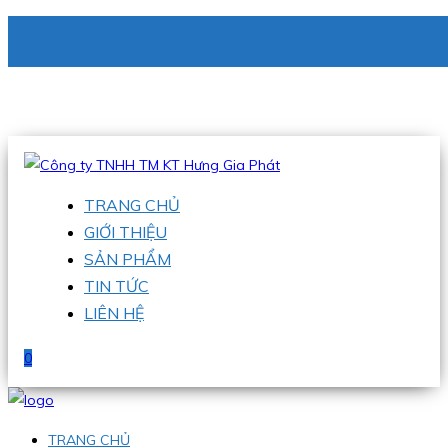
CÔNG TY TNHH TM KT HƯNG GIA PHÁT
Hotline
:
0938 336 079
Email
:
phu@hgpvietnam.com
TRANG CHỦ
GIỚI THIỆU
SẢN PHẨM
TIN TỨC
LIÊN HỆ
0
TRANG CHỦ