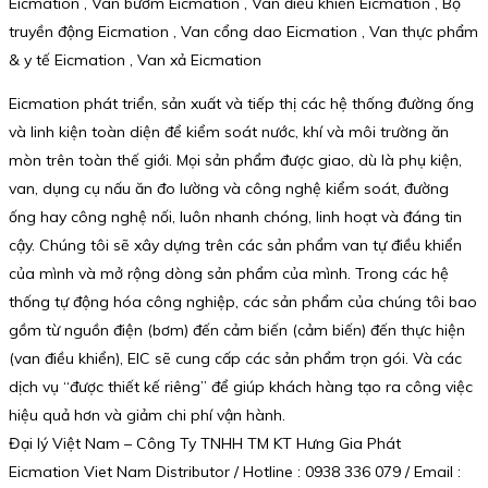
Eicmation , Van bướm Eicmation , Van điều khiển Eicmation , Bộ
truyền động Eicmation , Van cổng dao Eicmation , Van thực phẩm
& y tế Eicmation , Van xả Eicmation
Eicmation phát triển, sản xuất và tiếp thị các hệ thống đường ống
và linh kiện toàn diện để kiểm soát nước, khí và môi trường ăn
mòn trên toàn thế giới. Mọi sản phẩm được giao, dù là phụ kiện,
van, dụng cụ nấu ăn đo lường và công nghệ kiểm soát, đường
ống hay công nghệ nối, luôn nhanh chóng, linh hoạt và đáng tin
cậy. Chúng tôi sẽ xây dựng trên các sản phẩm van tự điều khiển
của mình và mở rộng dòng sản phẩm của mình. Trong các hệ
thống tự động hóa công nghiệp, các sản phẩm của chúng tôi bao
gồm từ nguồn điện (bơm) đến cảm biến (cảm biến) đến thực hiện
(van điều khiển), EIC sẽ cung cấp các sản phẩm trọn gói. Và các
dịch vụ “được thiết kế riêng” để giúp khách hàng tạo ra công việc
hiệu quả hơn và giảm chi phí vận hành.
Đại lý Việt Nam – Công Ty TNHH TM KT Hưng Gia Phát
Eicmation Viet Nam Distributor / Hotline : 0938 336 079 / Email :