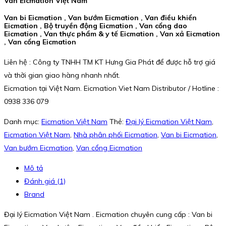
Van Eicmation Việt Nam
Van bi Eicmation , Van bướm Eicmation , Van điều khiển
Eicmation , Bộ truyền động Eicmation , Van cổng dao
Eicmation , Van thực phẩm & y tế Eicmation , Van xả Eicmation
, Van cổng Eicmation
Liên hệ : Công ty TNHH TM KT Hưng Gia Phát để được hỗ trợ giá
và thời gian giao hàng nhanh nhất.
Eicmation tại Việt Nam. Eicmation Viet Nam Distributor / Hotline :
0938 336 079
Danh mục:
Eicmation Việt Nam
Thẻ:
Đại lý Eicmation Việt Nam
,
Eicmation Việt Nam
,
Nhà phân phối Eicmation
,
Van bi Eicmation
,
Van bướm Eicmation
,
Van cổng Eicmation
Mô tả
Đánh giá (1)
Brand
Đại lý Eicmation Việt Nam . Eicmation chuyên cung cấp : Van bi