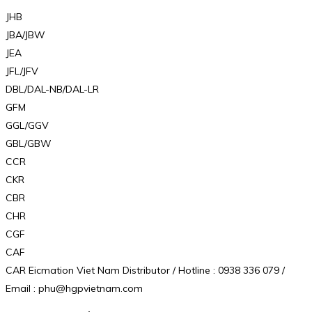
JHB
JBA/JBW
JEA
JFL/JFV
DBL/DAL-NB/DAL-LR
GFM
GGL/GGV
GBL/GBW
CCR
CKR
CBR
CHR
CGF
CAF
CAR Eicmation Viet Nam Distributor / Hotline : 0938 336 079 /
Email : phu@hgpvietnam.com