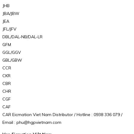
JHB
JBA/JBW
JEA
JFL/JFV
DBL/DAL-NB/DAL-LR
GFM
GGL/GGV
GBL/GBW
CCR
CKR
CBR
CHR
CGF
CAF
CAR Eicmation Viet Nam Distributor / Hotline : 0938 336 079 /
Email : phu@hgpvietnam.com