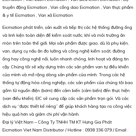
truyền động Eicmation , Van cổng dao Eicmation , Van thực phẩm
& y tế Eicmation , Van xả Eicmation
Eicmation phát triển, sản xuất và tiếp thị các hệ thống đường ống
và linh kiện toàn diện để kiểm soát nước, khí và môi trường ăn
mòn trên toàn thế giới. Mọi sản phẩm được giao, dù là phụ kiện,
van, dụng cụ nấu ăn đo lường và công nghệ kiểm soát, đường
ống hay công nghệ nối, luôn nhanh chóng, linh hoạt và đáng tin
cậy. Chúng tôi sẽ xây dựng trên các sản phẩm van tự điều khiển
của mình và mở rộng dòng sản phẩm của mình. Trong các hệ
thống tự động hóa công nghiệp, các sản phẩm của chúng tôi bao
gồm từ nguồn điện (bơm) đến cảm biến (cảm biến) đến thực hiện
(van điều khiển), EIC sẽ cung cấp các sản phẩm trọn gói. Và các
dịch vụ “được thiết kế riêng” để giúp khách hàng tạo ra công việc
hiệu quả hơn và giảm chi phí vận hành.
Đại lý Việt Nam – Công Ty TNHH TM KT Hưng Gia Phát
Eicmation Viet Nam Distributor / Hotline : 0938 336 079 / Email :