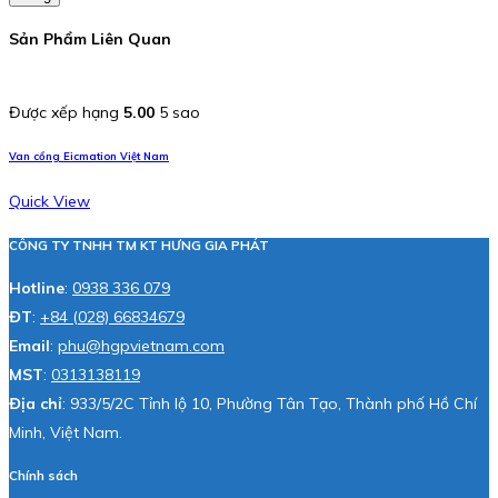
Sản Phẩm Liên Quan
Được xếp hạng
5.00
5 sao
Van cổng Eicmation Việt Nam
Quick View
CÔNG TY TNHH TM KT HƯNG GIA PHÁT
Hotline
:
0938 336 079
ĐT
:
+84 (028) 66834679
Email
:
phu@hgpvietnam.com
MST
:
0313138119
Địa chỉ
: 933/5/2C Tỉnh lộ 10, Phường Tân Tạo, Thành phố Hồ Chí
Minh, Việt Nam.
Chính sách