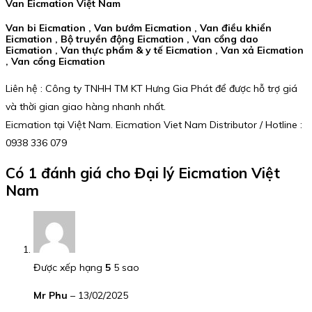
Van Eicmation Việt Nam
Van bi Eicmation , Van bướm Eicmation , Van điều khiển
Eicmation , Bộ truyền động Eicmation , Van cổng dao
Eicmation , Van thực phẩm & y tế Eicmation , Van xả Eicmation
, Van cổng Eicmation
Liên hệ : Công ty TNHH TM KT Hưng Gia Phát để được hỗ trợ giá
và thời gian giao hàng nhanh nhất.
Eicmation tại Việt Nam. Eicmation Viet Nam Distributor / Hotline :
0938 336 079
Có 1 đánh giá cho
Đại lý Eicmation Việt
Nam
Được xếp hạng
5
5 sao
Mr Phu
–
13/02/2025