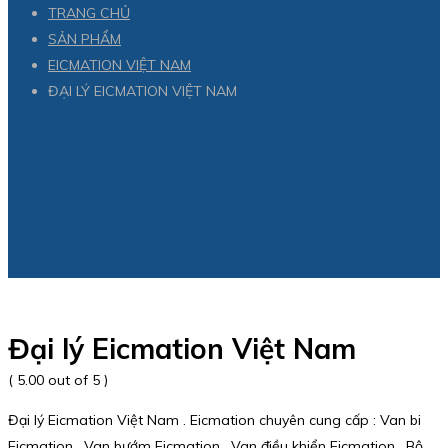
TRANG CHỦ
SẢN PHẨM
EICMATION VIỆT NAM
ĐẠI LÝ EICMATION VIỆT NAM
Đại lý Eicmation Việt Nam
( 5.00 out of 5 )
Đại lý Eicmation Việt Nam . Eicmation chuyên cung cấp : Van bi
Eicmation , Van bướm Eicmation , Van điều khiển Eicmation , Bộ