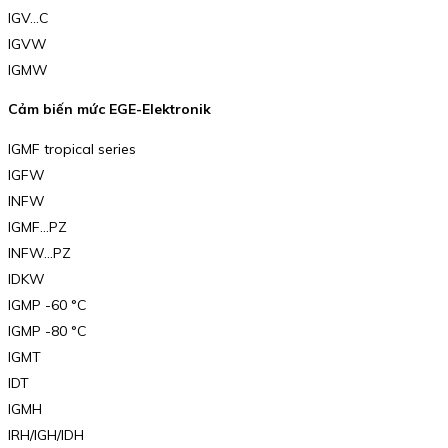
IGV…C
IGVW
IGMW
Cảm biến mức EGE-Elektronik
IGMF tropical series
IGFW
INFW
IGMF…PZ
INFW…PZ
IDKW
IGMP -60 °C
IGMP -80 °C
IGMT
IDT
IGMH
IRH/IGH/IDH