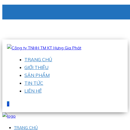
CÔNG TY TNHH TM KT HƯNG GIA PHÁT
Hotline
:
0938 336 079
Email
:
phu@hgpvietnam.com
TRANG CHỦ
GIỚI THIỆU
SẢN PHẨM
TIN TỨC
LIÊN HỆ
0
TRANG CHỦ