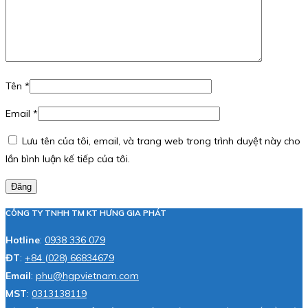
Tên
*
Email
*
Lưu tên của tôi, email, và trang web trong trình duyệt này cho
lần bình luận kế tiếp của tôi.
Đăng
CÔNG TY TNHH TM KT HƯNG GIA PHÁT
Hotline
:
0938 336 079
ĐT
:
+84 (028) 66834679
Email
:
phu@hgpvietnam.com
MST
:
0313138119