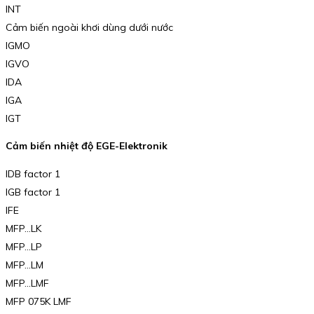
INT
Cảm biến ngoài khơi dùng dưới nước
IGMO
IGVO
IDA
IGA
IGT
Cảm biến nhiệt độ EGE-Elektronik
IDB factor 1
IGB factor 1
IFE
MFP…LK
MFP…LP
MFP…LM
MFP…LMF
MFP 075K LMF