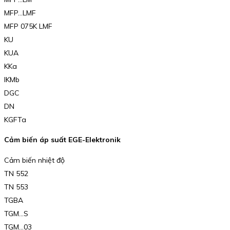
MFP…LMF
MFP 075K LMF
KU
KUA
KKa
IKMb
DGC
DN
KGFTa
Cảm biến áp suất EGE-Elektronik
Cảm biến nhiệt độ
TN 552
TN 553
TGBA
TGM…S
TGM…03