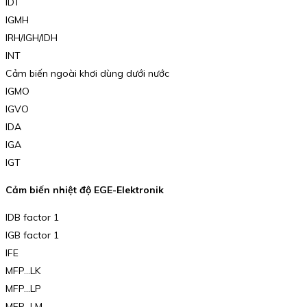
IDT
IGMH
IRH/IGH/IDH
INT
Cảm biến ngoài khơi dùng dưới nước
IGMO
IGVO
IDA
IGA
IGT
Cảm biến nhiệt độ EGE-Elektronik
IDB factor 1
IGB factor 1
IFE
MFP…LK
MFP…LP
MFP…LM