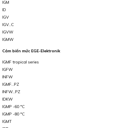
IGM
ID
IGV
IGV…C
IGVW
IGMW
Cảm biến mức EGE-Elektronik
IGMF tropical series
IGFW
INFW
IGMF…PZ
INFW…PZ
IDKW
IGMP -60 °C
IGMP -80 °C
IGMT