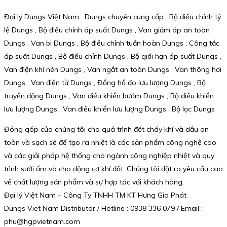
Đại lý Dungs Việt Nam . Dungs chuyên cung cấp : Bộ điều chỉnh tỷ
lệ Dungs , Bộ điều chỉnh áp suất Dungs , Van giảm áp an toàn
Dungs , Van bi Dungs , Bộ điều chỉnh tuần hoàn Dungs , Công tắc
áp suất Dungs , Bộ điều chỉnh Dungs , Bộ giới hạn áp suất Dungs ,
Van điện khí nén Dungs , Van ngắt an toàn Dungs , Van thông hơi
Dungs , Van điện từ Dungs , Đồng hồ đo lưu lượng Dungs , Bộ
truyền động Dungs , Van điều khiển bướm Dungs , Bộ điều khiển
lưu lượng Dungs , Van điều khiển lưu lượng Dungs , Bộ lọc Dungs
Đóng góp của chúng tôi cho quá trình đốt cháy khí và dầu an
toàn và sạch sẽ để tạo ra nhiệt là các sản phẩm công nghệ cao
và các giải pháp hệ thống cho ngành công nghiệp nhiệt và quy
trình sưởi ấm và cho động cơ khí đốt. Chúng tôi đặt ra yêu cầu cao
về chất lượng sản phẩm và sự hợp tác với khách hàng.
Đại lý Việt Nam – Công Ty TNHH TM KT Hưng Gia Phát
Dungs Viet Nam Distributor / Hotline : 0938 336 079 / Email :
phu@hgpvietnam.com