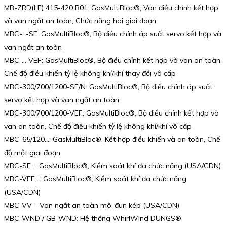
MB-ZRD(LE) 415-420 B01: GasMultiBloc®, Van điều chỉnh kết hợp
và van ngắt an toàn, Chức năng hai giai đoạn
MBC-…-SE: GasMultiBloc®, Bộ điều chỉnh áp suất servo kết hợp và
van ngắt an toàn
MBC-…-VEF: GasMultiBloc®, Bộ điều chỉnh kết hợp và van an toàn,
Chế độ điều khiển tỷ lệ không khí/khí thay đổi vô cấp
MBC-300/700/1200-SE/N: GasMultiBloc®, Bộ điều chỉnh áp suất
servo kết hợp và van ngắt an toàn
MBC-300/700/1200-VEF: GasMultiBloc®, Bộ điều chỉnh kết hợp và
van an toàn, Chế độ điều khiển tỷ lệ không khí/khí vô cấp
MBC-65/120…: GasMultiBloc®, Kết hợp điều khiển và an toàn, Chế
độ một giai đoạn
MBC-SE…: GasMultiBloc®, Kiểm soát khí đa chức năng (USA/CDN)
MBC-VEF…: GasMultiBloc®, Kiểm soát khí đa chức năng
(USA/CDN)
MBC-VV – Van ngắt an toàn mô-đun kép (USA/CDN)
MBC-WND / GB-WND: Hệ thống WhirlWind DUNGS®