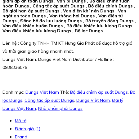
giảm áp an toàn Dungs , Van bi Dungs , Bộ điều chỉnh tuần
hoàn Dungs , Công tắc áp suất Dungs , Bộ điều chỉnh Dungs ,
Bộ giới hạn áp suất Dungs , Van điện khí nén Dungs , Van
ngắt an toàn Dungs , Van thông hơi Dungs , Van điện từ
Dungs , Đồng hồ đo lưu lượng Dungs , Bộ truyền động Dungs ,
Van điều khiển bướm Dungs , Bộ điều khiển lưu lượng Dungs ,
Van điều khiển lưu lượng Dungs , Bộ lọc Dungs
Liên hệ : Công ty TNHH TM KT Hưng Gia Phát để được hỗ trợ giá
và thời gian giao hàng nhanh nhất.
Dungs Việt Nam. Dungs Viet Nam Distributor / Hotline :
0938336079
Danh mục:
Dungs Việt Nam
Thẻ:
Bộ điều chỉnh áp suất Dungs
,
Bộ
lọc Dungs
,
Công tắc áp suất Dungs
,
Dungs Việt Nam
,
Đại lý
Dungs Việt Nam
,
Nhà phân phối Dungs
Mô tả
Đánh giá (1)
Brand