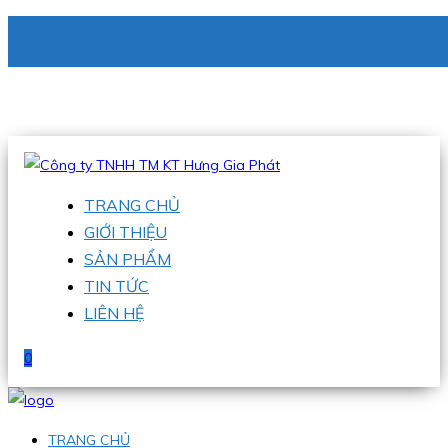
CÔNG TY TNHH TM KT HƯNG GIA PHÁT
Hotline
:
0938 336 079
Email
:
phu@hgpvietnam.com
TRANG CHỦ
GIỚI THIỆU
SẢN PHẨM
TIN TỨC
LIÊN HỆ
0
TRANG CHỦ