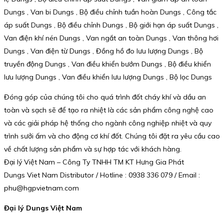
Dungs , Van bi Dungs , Bộ điều chỉnh tuần hoàn Dungs , Công tắc
áp suất Dungs , Bộ điều chỉnh Dungs , Bộ giới hạn áp suất Dungs ,
Van điện khí nén Dungs , Van ngắt an toàn Dungs , Van thông hơi
Dungs , Van điện từ Dungs , Đồng hồ đo lưu lượng Dungs , Bộ
truyền động Dungs , Van điều khiển bướm Dungs , Bộ điều khiển
lưu lượng Dungs , Van điều khiển lưu lượng Dungs , Bộ lọc Dungs
Đóng góp của chúng tôi cho quá trình đốt cháy khí và dầu an
toàn và sạch sẽ để tạo ra nhiệt là các sản phẩm công nghệ cao
và các giải pháp hệ thống cho ngành công nghiệp nhiệt và quy
trình sưởi ấm và cho động cơ khí đốt. Chúng tôi đặt ra yêu cầu cao
về chất lượng sản phẩm và sự hợp tác với khách hàng.
Đại lý Việt Nam – Công Ty TNHH TM KT Hưng Gia Phát
Dungs Viet Nam Distributor / Hotline : 0938 336 079 / Email :
phu@hgpvietnam.com
Đại lý Dungs Việt Nam