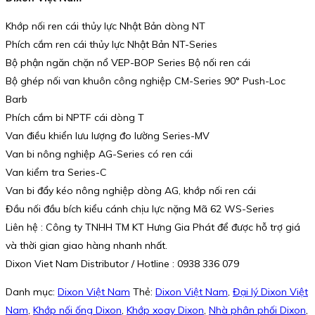
Khớp nối ren cái thủy lực Nhật Bản dòng NT
Phích cắm ren cái thủy lực Nhật Bản NT-Series
Bộ phận ngăn chặn nổ VEP-BOP Series Bộ nối ren cái
Bộ ghép nối van khuôn công nghiệp CM-Series 90° Push-Loc
Barb
Phích cắm bi NPTF cái dòng T
Van điều khiển lưu lượng đo lường Series-MV
Van bi nông nghiệp AG-Series có ren cái
Van kiểm tra Series-C
Van bi đẩy kéo nông nghiệp dòng AG, khớp nối ren cái
Đầu nối đầu bích kiểu cánh chịu lực nặng Mã 62 WS-Series
Liên hệ : Công ty TNHH TM KT Hưng Gia Phát để được hỗ trợ giá
và thời gian giao hàng nhanh nhất.
Dixon Viet Nam Distributor / Hotline : 0938 336 079
Danh mục:
Dixon Việt Nam
Thẻ:
Dixon Việt Nam
,
Đại lý Dixon Việt
Nam
,
Khớp nối ống Dixon
,
Khớp xoay Dixon
,
Nhà phân phối Dixon
,