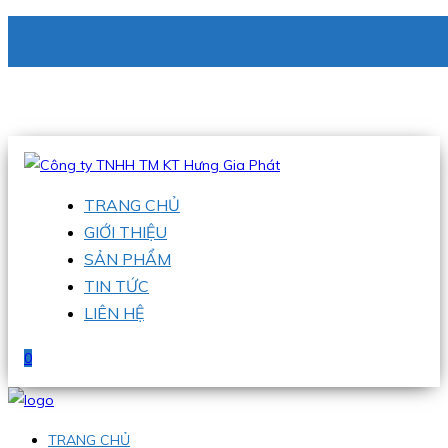
CÔNG TY TNHH TM KT HƯNG GIA PHÁT
Hotline
:
0938 336 079
Email
:
phu@hgpvietnam.com
TRANG CHỦ
GIỚI THIỆU
SẢN PHẨM
TIN TỨC
LIÊN HỆ
0
TRANG CHỦ