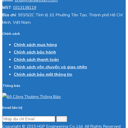
Email
:
phu@hgpvietnam.com
MST
:
0313138119
Địa chỉ
: 933/5/2C Tỉnh lộ 10, Phường Tân Tạo, Thành phố Hồ Chí
Minh, Việt Nam.
Chính sách
Chính sách mua hàng
Chính sách bảo hành
Chính sách thanh toán
Chính sách vận chuyển và giao nhận
Chính sách bảo mật thông tin
Thông báo
Email liên hệ
Gửi
Copyright © 2015 HGP Engineering Co.,Ltd. All Rights Reserved