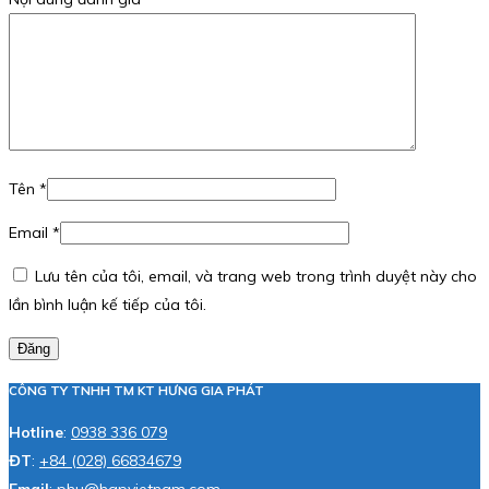
Tên
*
Email
*
Lưu tên của tôi, email, và trang web trong trình duyệt này cho
lần bình luận kế tiếp của tôi.
Đăng
CÔNG TY TNHH TM KT HƯNG GIA PHÁT
Hotline
:
0938 336 079
ĐT
:
+84 (028) 66834679