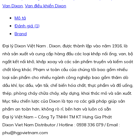
Van Dixon
,
Van điều khiển Dixon
Mô tả
Đánh giá (1)
Brand
Đại lý Dixon Việt Nam . Dixon, được thành lập vào năm 1916, là
nhà sản xuất và cung cấp hàng đầu các loại khớp nối ống, van, bộ
ngắt kết nối khô, khớp xoay và các sản phẩm truyền và kiểm soát
chất lỏng khác. Phạm vi toàn cầu của chúng tôi bao gồm nhiều
loại sản phẩm cho nhiều ngành công nghiệp bao gồm thăm dò
dầu khí, lọc dầu, vận tải, chế biến hóa chất, thực phẩm và đồ uống,
thép, phòng cháy chữa cháy, xây dựng, khai thác mỏ và sản xuất.
Mục tiêu chiến lược của Dixon là tạo ra các giải pháp giúp sản
phẩm an toàn hơn, không rò rỉ, bền hơn và luôn có sẵn
Đại lý Việt Nam – Công Ty TNHH TM KT Hưng Gia Phát
Dixon Viet Nam Distributor / Hotline : 0938 336 079 / Email :
phu@hgpvietnam.com