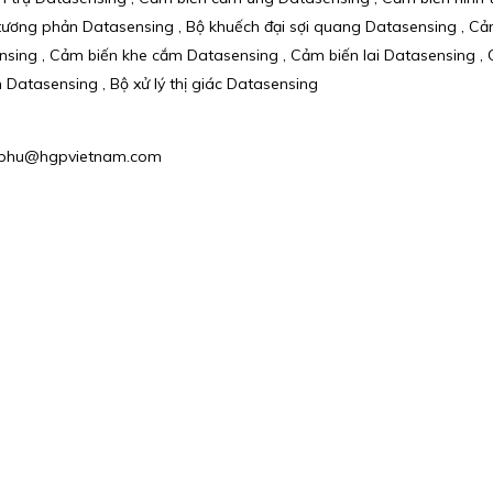
ơng phản Datasensing , Bộ khuếch đại sợi quang Datasensing , Cảm 
ing , Cảm biến khe cắm Datasensing , Cảm biến lai Datasensing , 
Datasensing , Bộ xử lý thị giác Datasensing
l : phu@hgpvietnam.com