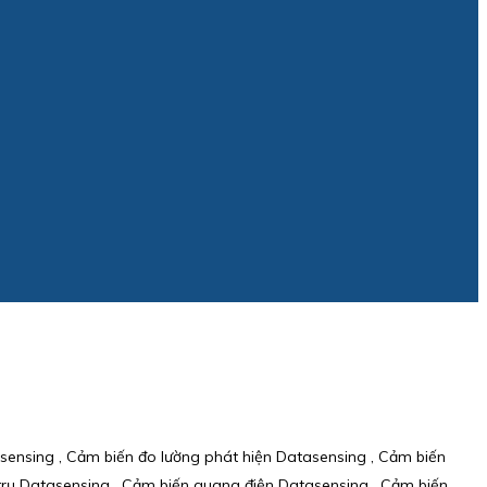
sensing , Cảm biến đo lường phát hiện Datasensing , Cảm biến
trụ Datasensing , Cảm biến quang điện Datasensing , Cảm biến