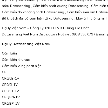
màu Datasensing , Cảm biến phát quang Datasensing , Cảm biến tư
Cảm biến đo khoảng cách Datasensing , Cảm biến siêu âm Datasens
Bộ khuếch đại có cảm biến từ xa Datasensing , Máy ảnh thông minh 
Đại lý Việt Nam – Công Ty TNHH TM KT Hưng Gia Phát
Datasensing Viet Nam Distributor / Hotline : 0938 336 079 / Emai
Đại lý Datasensing Việt Nam
Cảm biến
Cảm biến khu vực
Cảm biến vùng phát hiện
CR
CR0/0B-1V
CR0/0I-1V
CR0/0T-1V
CR0/BN-1V
CR0/BP-1V