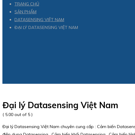
TRANG CHỦ
SẢN PHẨM
DATASENSING VIỆT NAM
ĐẠI LÝ DATASENSING VIỆT NAM
Đại lý Datasensing Việt Nam
( 5.00 out of 5 )
Đại lý Datasensing Việt Nam chuyên cung cấp : Cảm biến Datasens
điện dung Datasensing , Cảm biến khối Datasensing , Cảm biến hì