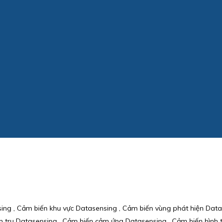
ing , Cảm biến khu vực Datasensing , Cảm biến vùng phát hiện Data
nh trụ Datasensing , Cảm biến cảm ứng Datasensing , Cảm biến hình 