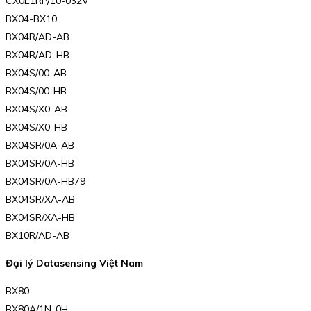
CX0E1RP/10-032V
BX04-BX10
BX04R/AD-AB
BX04R/AD-HB
BX04S/00-AB
BX04S/00-HB
BX04S/X0-AB
BX04S/X0-HB
BX04SR/0A-AB
BX04SR/0A-HB
BX04SR/0A-HB79
BX04SR/XA-AB
BX04SR/XA-HB
BX10R/AD-AB
Đại lý Datasensing Việt Nam
BX80
BX80A/1N-0H