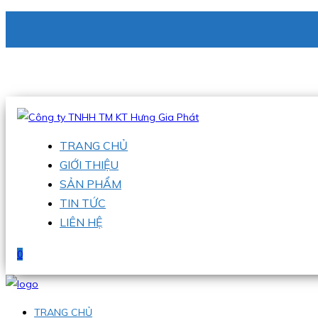
CÔNG TY TNHH TM KT HƯNG GIA PHÁT
Hotline
:
0938 336 079
Email
:
phu@hgpvietnam.com
TRANG CHỦ
GIỚI THIỆU
SẢN PHẨM
TIN TỨC
LIÊN HỆ
0
TRANG CHỦ