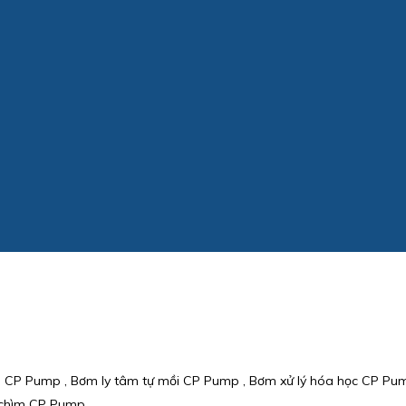
m CP Pump , Bơm ly tâm tự mồi CP Pump , Bơm xử lý hóa học CP Pu
m chìm CP Pump