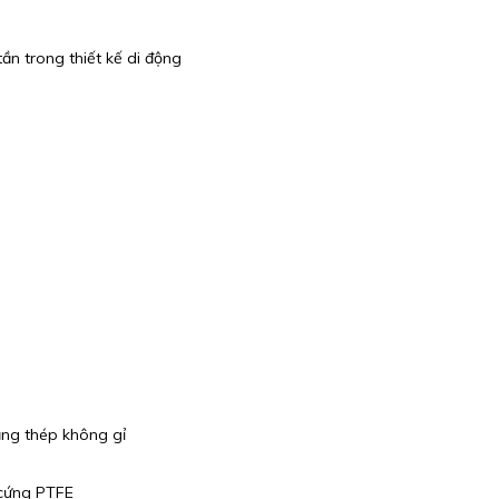
tần trong thiết kế di động
ằng thép không gỉ
 cứng PTFE