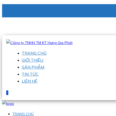
CÔNG TY TNHH TM KT HƯNG GIA PHÁT
Hotline
:
0938 336 079
Email
:
phu@hgpvietnam.com
TRANG CHỦ
GIỚI THIỆU
SẢN PHẨM
TIN TỨC
LIÊN HỆ
0
TRANG CHỦ