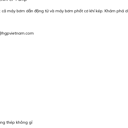
ả: cả máy bơm dẫn động từ và máy bơm phốt cơ khí kép. Khám phá 
hu@hgpvietnam.com
ằng thép không gỉ