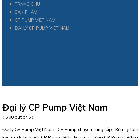
TRANG CHỦ
SẢN PHẨM
CP PUMP VIỆT NAM
ĐẠI LÝ CP PUMP VIỆT NAM
Đại lý CP Pump Việt Nam
( 5.00 out of 5 )
Đại lý CP Pump Việt Nam . CP Pump chuyên cung cấp : Bơm ly tâ
kênh xử lý hóa học CP Pump , Bơm ly tâm di động CP Pump , Bơ