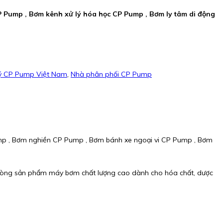
 Pump , Bơm kênh xử lý hóa học CP Pump , Bơm ly tâm di động
lý CP Pump Việt Nam
,
Nhà phân phối CP Pump
mp , Bơm nghiền CP Pump , Bơm bánh xe ngoại vi CP Pump , Bơm
dòng sản phẩm máy bơm chất lượng cao dành cho hóa chất, dược