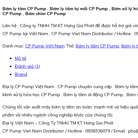
Bơm ly tâm CP Pump , Bơm ly tâm tự mồi CP Pump , Bơm xử lý h
CP Pump , Bơm chìm CP Pump
Liên hệ : Công ty TNHH TM KT Hưng Gia Phát để được hỗ trợ giá và
CP Pump tại Việt Nam . CP Pump Viet Nam Distributor / Hotline : 
Danh mục:
CP Pump Việt Nam
Thẻ:
Bơm ly tâm CP Pump
,
Bơm ly 
Mô tả
Đánh giá (1)
Brand
Đại lý CP Pump Việt Nam . CP Pump chuyên cung cấp : Bơm ly tâ
kênh xử lý hóa học CP Pump , Bơm ly tâm di động CP Pump , Bơ
Chúng tôi sản xuất máy bơm ly tâm an toàn, mạnh mẽ và hiệu qu
phẩm và nhiều ngành công nghiệp khác của chúng tôi.
Đại lý Việt Nam – Công Ty TNHH TM KT Hưng Gia Phát
CP Pump Viet Nam Distributor / Hotline : 0938336079 / Email : p