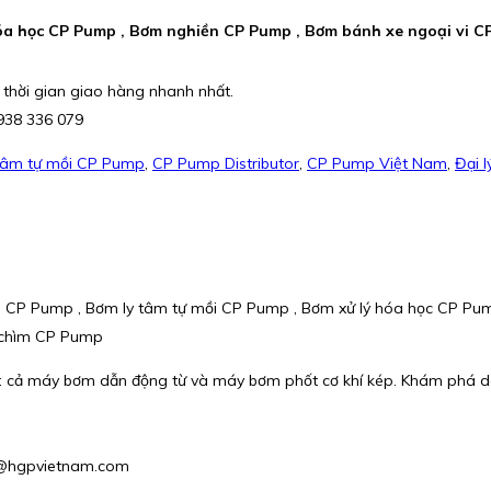
óa học CP Pump , Bơm nghiền CP Pump , Bơm bánh xe ngoại vi CP
 thời gian giao hàng nhanh nhất.
0938 336 079
tâm tự mồi CP Pump
,
CP Pump Distributor
,
CP Pump Việt Nam
,
Đại 
m CP Pump , Bơm ly tâm tự mồi CP Pump , Bơm xử lý hóa học CP Pu
m chìm CP Pump
ả: cả máy bơm dẫn động từ và máy bơm phốt cơ khí kép. Khám phá 
hu@hgpvietnam.com