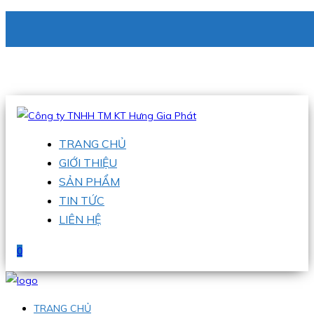
CÔNG TY TNHH TM KT HƯNG GIA PHÁT
Hotline
:
0938 336 079
Email
:
phu@hgpvietnam.com
TRANG CHỦ
GIỚI THIỆU
SẢN PHẨM
TIN TỨC
LIÊN HỆ
0
TRANG CHỦ