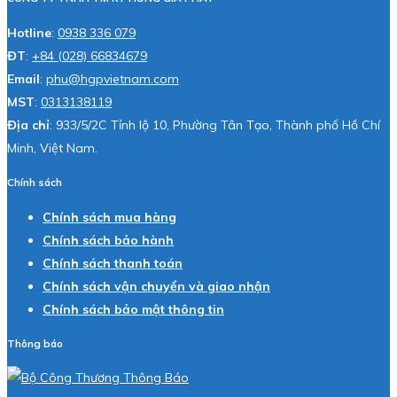
Hotline
:
0938 336 079
ĐT
:
+84 (028) 66834679
Email
:
phu@hgpvietnam.com
MST
:
0313138119
Địa chỉ
: 933/5/2C Tỉnh lộ 10, Phường Tân Tạo, Thành phố Hồ Chí
Minh, Việt Nam.
Chính sách
Chính sách mua hàng
Chính sách bảo hành
Chính sách thanh toán
Chính sách vận chuyển và giao nhận
Chính sách bảo mật thông tin
Thông báo