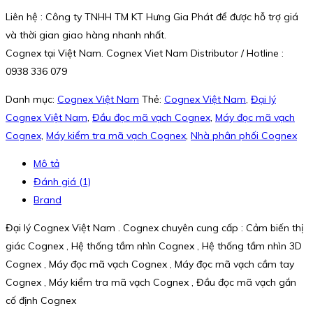
Liên hệ : Công ty TNHH TM KT Hưng Gia Phát để được hỗ trợ giá
và thời gian giao hàng nhanh nhất.
Cognex tại Việt Nam. Cognex Viet Nam Distributor / Hotline :
0938 336 079
Danh mục:
Cognex Việt Nam
Thẻ:
Cognex Việt Nam
,
Đại lý
Cognex Việt Nam
,
Đầu đọc mã vạch Cognex
,
Máy đọc mã vạch
Cognex
,
Máy kiểm tra mã vạch Cognex
,
Nhà phân phối Cognex
Mô tả
Đánh giá (1)
Brand
Đại lý Cognex Việt Nam . Cognex chuyên cung cấp : Cảm biến thị
giác Cognex , Hệ thống tầm nhìn Cognex , Hệ thống tầm nhìn 3D
Cognex , Máy đọc mã vạch Cognex , Máy đọc mã vạch cầm tay
Cognex , Máy kiểm tra mã vạch Cognex , Đầu đọc mã vạch gắn
cố định Cognex