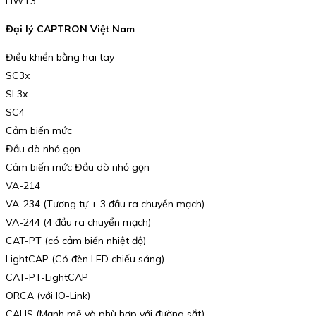
HWT3
Đại lý CAPTRON Việt Nam
Điều khiển bằng hai tay
SC3x
SL3x
SC4
Cảm biến mức
Đầu dò nhỏ gọn
Cảm biến mức Đầu dò nhỏ gọn
VA-214
VA-234 (Tương tự + 3 đầu ra chuyển mạch)
VA-244 (4 đầu ra chuyển mạch)
CAT-PT (có cảm biến nhiệt độ)
LightCAP (Có đèn LED chiếu sáng)
CAT-PT-LightCAP
ORCA (với IO-Link)
CALIS (Mạnh mẽ và phù hợp với đường sắt)