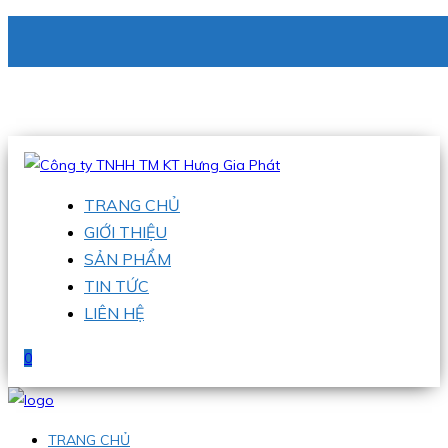
CÔNG TY TNHH TM KT HƯNG GIA PHÁT
Hotline
:
0938 336 079
Email
:
phu@hgpvietnam.com
TRANG CHỦ
GIỚI THIỆU
SẢN PHẨM
TIN TỨC
LIÊN HỆ
0
TRANG CHỦ