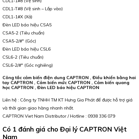
CDL1-1#8 (Vệ sinh)
CDL1-T#8 (Vệ sinh – Lắp vào)
CDL1-1#X (Xả)
Đèn LED báo hiệu CSA5
CSA5-2 (Tiêu chuẩn)
CSA5-2/#° (Góc)
Đèn LED báo hiệu CSL6
CSL6-2 (Tiêu chuẩn)
CSL6-2/#° (Góc nghiêng)
Công tắc cảm biến điện dung CAPTRON , Điều khiển bằng hai
tay CAPTRON , Cảm biến mức CAPTRON , Cảm biến quang
học CAPTRON , Đèn LED báo hiệu CAPTRON
Liên hệ : Công ty TNHH TM KT Hưng Gia Phát để được hỗ trợ giá
và thời gian giao hàng nhanh nhất.
CAPTRON Viet Nam Distributor / Hotline : 0938 336 079
Có 1 đánh giá cho
Đại lý CAPTRON Việt
Nam