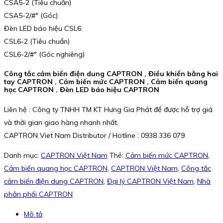
CSA5-2 (Tiêu chuẩn)
CSA5-2/#° (Góc)
Đèn LED báo hiệu CSL6
CSL6-2 (Tiêu chuẩn)
CSL6-2/#° (Góc nghiêng)
Công tắc cảm biến điện dung CAPTRON , Điều khiển bằng hai
tay CAPTRON , Cảm biến mức CAPTRON , Cảm biến quang
học CAPTRON , Đèn LED báo hiệu CAPTRON
Liên hệ : Công ty TNHH TM KT Hưng Gia Phát để được hỗ trợ giá
và thời gian giao hàng nhanh nhất.
CAPTRON Viet Nam Distributor / Hotline : 0938 336 079
Danh mục:
CAPTRON Việt Nam
Thẻ:
Cảm biến mức CAPTRON
,
Cảm biến quang học CAPTRON
,
CAPTRON Việt Nam
,
Công tắc
cảm biến điện dung CAPTRON
,
Đại lý CAPTRON Việt Nam
,
Nhà
phân phối CAPTRON
Mô tả