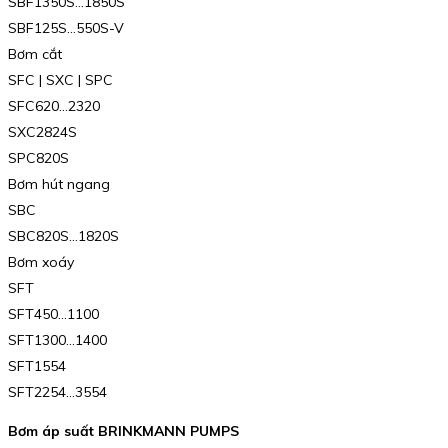
SBF1350S…1850S
SBF125S…550S-V
Bơm cắt
SFC | SXC | SPC
SFC620…2320
SXC2824S
SPC820S
Bơm hút ngang
SBC
SBC820S…1820S
Bơm xoáy
SFT
SFT450…1100
SFT1300…1400
SFT1554
SFT2254…3554
Bơm áp suất BRINKMANN PUMPS