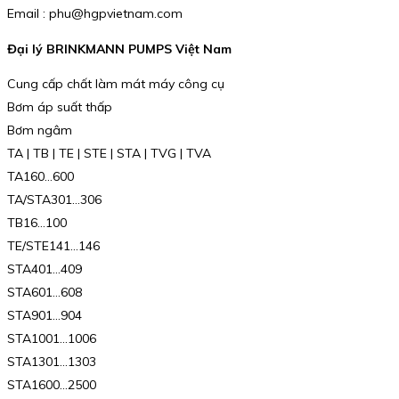
Email : phu@hgpvietnam.com
Đại lý BRINKMANN PUMPS Việt Nam
Cung cấp chất làm mát máy công cụ
Bơm áp suất thấp
Bơm ngâm
TA | TB | TE | STE | STA | TVG | TVA
TA160…600
TA/STA301…306
TB16…100
TE/STE141…146
STA401…409
STA601…608
STA901…904
STA1001…1006
STA1301…1303
STA1600…2500