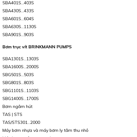
SBA401S…403S
SBA430S…433S
SBA601S…604S
SBA630S…1130S
SBA901S…903S
Bơm trục vít BRINKMANN PUMPS
SBA1301S…1303S
SBA1600S…2000S
SBG501S…503S
SBG801S…803S
SBG1101S…1103S
SBG1400S…1700S
Bơm ngâm hút
TAS | STS
TAS/STS301…2000
Máy bơm nhựa và máy bơm ly tâm thu nhỏ