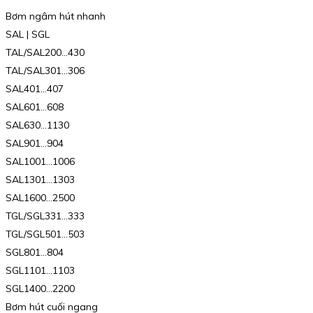
Bơm ngâm hút nhanh
SAL | SGL
TAL/SAL200…430
TAL/SAL301…306
SAL401…407
SAL601…608
SAL630…1130
SAL901…904
SAL1001…1006
SAL1301…1303
SAL1600…2500
TGL/SGL331…333
TGL/SGL501…503
SGL801…804
SGL1101…1103
SGL1400…2200
Bơm hút cuối ngang