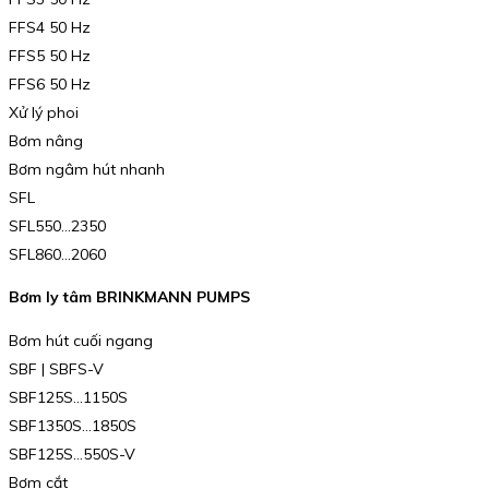
FFS4 50 Hz
FFS5 50 Hz
FFS6 50 Hz
Xử lý phoi
Bơm nâng
Bơm ngâm hút nhanh
SFL
SFL550…2350
SFL860…2060
Bơm ly tâm BRINKMANN PUMPS
Bơm hút cuối ngang
SBF | SBFS-V
SBF125S…1150S
SBF1350S…1850S
SBF125S…550S-V
Bơm cắt