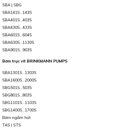
SBA | SBG
SBA141S…143S
SBA401S…403S
SBA430S…433S
SBA601S…604S
SBA630S…1130S
SBA901S…903S
Bơm trục vít BRINKMANN PUMPS
SBA1301S…1303S
SBA1600S…2000S
SBG501S…503S
SBG801S…803S
SBG1101S…1103S
SBG1400S…1700S
Bơm ngâm hút
TAS | STS