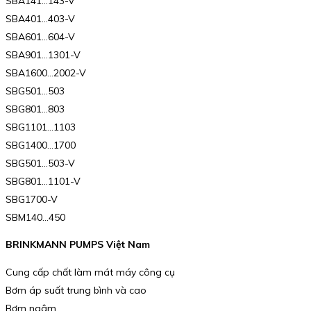
SBA141…143-V
SBA401…403-V
SBA601…604-V
SBA901…1301-V
SBA1600…2002-V
SBG501…503
SBG801…803
SBG1101…1103
SBG1400…1700
SBG501…503-V
SBG801…1101-V
SBG1700-V
SBM140…450
BRINKMANN PUMPS Việt Nam
Cung cấp chất làm mát máy công cụ
Bơm áp suất trung bình và cao
Bơm ngâm