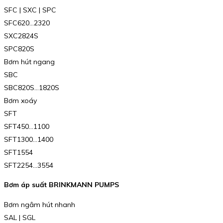
SFC | SXC | SPC
SFC620…2320
SXC2824S
SPC820S
Bơm hút ngang
SBC
SBC820S…1820S
Bơm xoáy
SFT
SFT450…1100
SFT1300…1400
SFT1554
SFT2254…3554
Bơm áp suất BRINKMANN PUMPS
Bơm ngâm hút nhanh
SAL | SGL