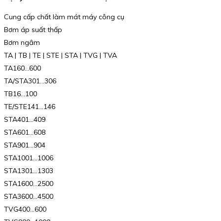
Cung cấp chất làm mát máy công cụ
Bơm áp suất thấp
Bơm ngâm
TA | TB | TE | STE | STA | TVG | TVA
TA160…600
TA/STA301…306
TB16…100
TE/STE141…146
STA401…409
STA601…608
STA901…904
STA1001…1006
STA1301…1303
STA1600…2500
STA3600…4500
TVG400…600