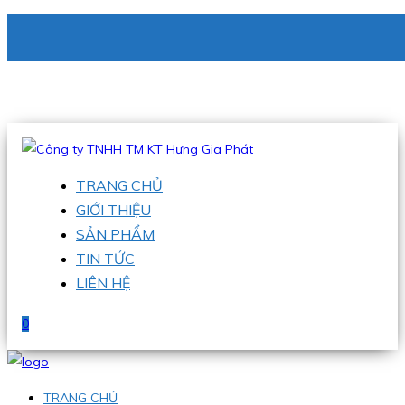
CÔNG TY TNHH TM KT HƯNG GIA PHÁT
Hotline
:
0938 336 079
Email
:
phu@hgpvietnam.com
TRANG CHỦ
GIỚI THIỆU
SẢN PHẨM
TIN TỨC
LIÊN HỆ
0
TRANG CHỦ