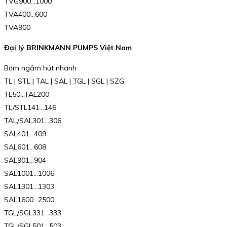
TVG900…1000
TVA400…600
TVA900
Đại lý BRINKMANN PUMPS Việt Nam
Bơm ngâm hút nhanh
TL | STL | TAL | SAL | TGL | SGL | SZG
TL50…TAL200
TL/STL141…146
TAL/SAL301…306
SAL401…409
SAL601…608
SAL901…904
SAL1001…1006
SAL1301…1303
SAL1600…2500
TGL/SGL331…333
TGL/SGL501…503