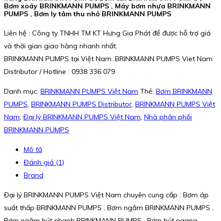
Bơm xoáy BRINKMANN PUMPS , Máy bơm nhựa BRINKMANN
PUMPS , Bơm ly tâm thu nhỏ BRINKMANN PUMPS
Liên hệ : Công ty TNHH TM KT Hưng Gia Phát để được hỗ trợ giá
và thời gian giao hàng nhanh nhất.
BRINKMANN PUMPS tại Việt Nam. BRINKMANN PUMPS Viet Nam
Distributor / Hotline : 0938 336 079
Danh mục:
BRINKMANN PUMPS Việt Nam
Thẻ:
Bơm BRINKMANN
PUMPS
,
BRINKMANN PUMPS Distributor
,
BRINKMANN PUMPS Việt
Nam
,
Đại lý BRINKMANN PUMPS Việt Nam
,
Nhà phân phối
BRINKMANN PUMPS
Mô tả
Đánh giá (1)
Brand
Đại lý BRINKMANN PUMPS Việt Nam chuyên cung cấp : Bơm áp
suất thấp BRINKMANN PUMPS , Bơm ngâm BRINKMANN PUMPS ,
Bơm ngâm hút nhanh BRINKMANN PUMPS , Bơm hút ngang