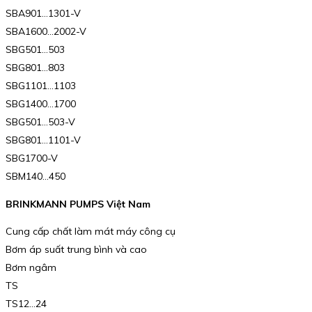
SBA901…1301-V
SBA1600…2002-V
SBG501…503
SBG801…803
SBG1101…1103
SBG1400…1700
SBG501…503-V
SBG801…1101-V
SBG1700-V
SBM140…450
BRINKMANN PUMPS Việt Nam
Cung cấp chất làm mát máy công cụ
Bơm áp suất trung bình và cao
Bơm ngâm
TS
TS12…24