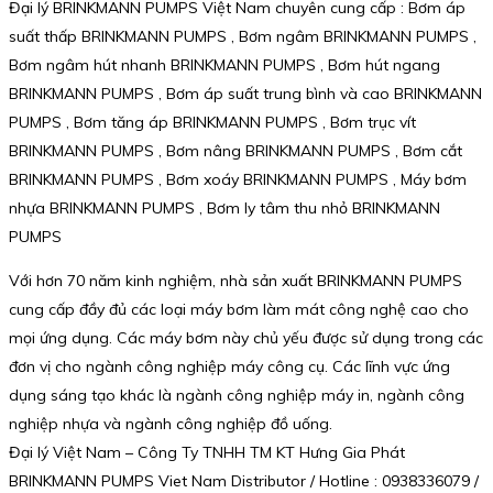
Đại lý BRINKMANN PUMPS Việt Nam chuyên cung cấp : Bơm áp
suất thấp BRINKMANN PUMPS , Bơm ngâm BRINKMANN PUMPS ,
Bơm ngâm hút nhanh BRINKMANN PUMPS , Bơm hút ngang
BRINKMANN PUMPS , Bơm áp suất trung bình và cao BRINKMANN
PUMPS , Bơm tăng áp BRINKMANN PUMPS , Bơm trục vít
BRINKMANN PUMPS , Bơm nâng BRINKMANN PUMPS , Bơm cắt
BRINKMANN PUMPS , Bơm xoáy BRINKMANN PUMPS , Máy bơm
nhựa BRINKMANN PUMPS , Bơm ly tâm thu nhỏ BRINKMANN
PUMPS
Với hơn 70 năm kinh nghiệm, nhà sản xuất BRINKMANN PUMPS
cung cấp đầy đủ các loại máy bơm làm mát công nghệ cao cho
mọi ứng dụng. Các máy bơm này chủ yếu được sử dụng trong các
đơn vị cho ngành công nghiệp máy công cụ. Các lĩnh vực ứng
dụng sáng tạo khác là ngành công nghiệp máy in, ngành công
nghiệp nhựa và ngành công nghiệp đồ uống.
Đại lý Việt Nam – Công Ty TNHH TM KT Hưng Gia Phát
BRINKMANN PUMPS Viet Nam Distributor / Hotline : 0938336079 /