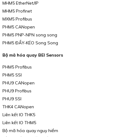
MHM5 EtherNet/IP
MHM5 Profinet
MXM5 Profibus
PHM5 CANopen
PHM5 PNP-NPN song song
PHM5 ĐẨY-KÉO Song Song
Bộ mã hóa quay BEI Sensors
PHM5 Profibus
PHM5 SSI
PHU9 CANopen
PHU9 Profibus
PHU9 SSI
THK4 CANopen
Liên kết IO THK5
Liên kết IO THM5
Bộ mã hóa quay nguy hiểm