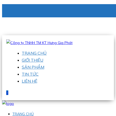
CÔNG TY TNHH TM KT HƯNG GIA PHÁT
Hotline
:
0938 336 079
Email
:
phu@hgpvietnam.com
TRANG CHỦ
GIỚI THIỆU
SẢN PHẨM
TIN TỨC
LIÊN HỆ
0
TRANG CHỦ