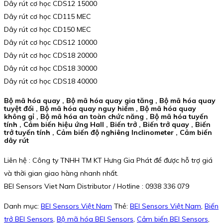
Dây rút cơ học CDS12 15000
Dây rút cơ học CD115 MEC
Dây rút cơ học CD150 MEC
Dây rút cơ học CDS12 10000
Dây rút cơ học CDS18 20000
Dây rút cơ học CDS18 30000
Dây rút cơ học CDS18 40000
Bộ mã hóa quay , Bộ mã hóa quay gia tăng , Bộ mã hóa quay
tuyệt đối , Bộ mã hóa quay nguy hiểm , Bộ mã hóa quay
không gỉ , Bộ mã hóa an toàn chức năng , Bộ mã hóa tuyến
tính , Cảm biến hiệu ứng Hall , Biến trở , Biến trở quay , Biến
trở tuyến tính , Cảm biến độ nghiêng Inclinometer , Cảm biến
dây rút
Liên hệ : Công ty TNHH TM KT Hưng Gia Phát để được hỗ trợ giá
và thời gian giao hàng nhanh nhất.
BEI Sensors Viet Nam Distributor / Hotline : 0938 336 079
Danh mục:
BEI Sensors Việt Nam
Thẻ:
BEI Sensors Việt Nam
,
Biến
trở BEI Sensors
,
Bộ mã hóa BEI Sensors
,
Cảm biến BEI Sensors
,