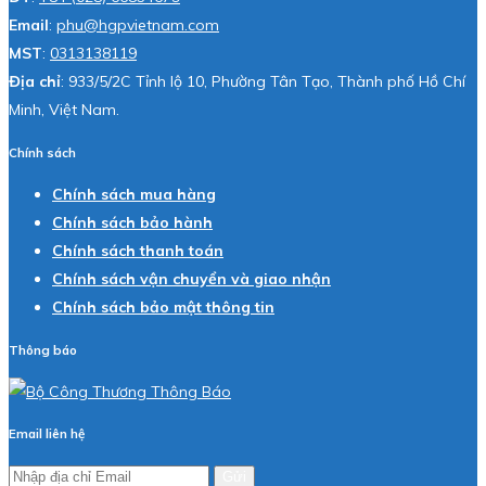
Email
:
phu@hgpvietnam.com
MST
:
0313138119
Địa chỉ
: 933/5/2C Tỉnh lộ 10, Phường Tân Tạo, Thành phố Hồ Chí
Minh, Việt Nam.
Chính sách
Chính sách mua hàng
Chính sách bảo hành
Chính sách thanh toán
Chính sách vận chuyển và giao nhận
Chính sách bảo mật thông tin
Thông báo
Email liên hệ
Gửi