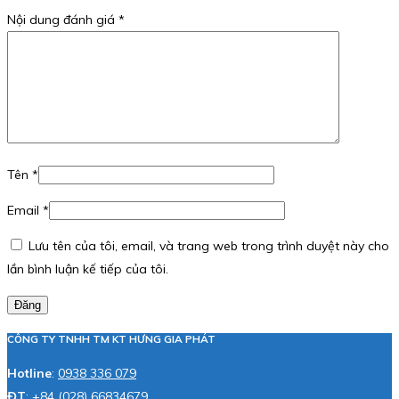
Nội dung đánh giá
*
Tên
*
Email
*
Lưu tên của tôi, email, và trang web trong trình duyệt này cho
lần bình luận kế tiếp của tôi.
Đăng
CÔNG TY TNHH TM KT HƯNG GIA PHÁT
Hotline
:
0938 336 079
ĐT
:
+84 (028) 66834679