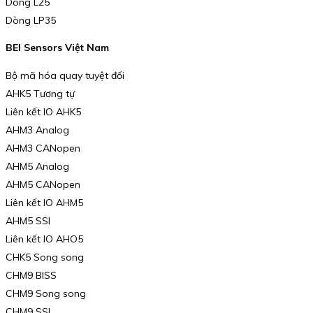
Dòng L25
Dòng LP35
BEI Sensors Việt Nam
Bộ mã hóa quay tuyệt đối
AHK5 Tương tự
Liên kết IO AHK5
AHM3 Analog
AHM3 CANopen
AHM5 Analog
AHM5 CANopen
Liên kết IO AHM5
AHM5 SSI
Liên kết IO AHO5
CHK5 Song song
CHM9 BISS
CHM9 Song song
CHM9 SSI