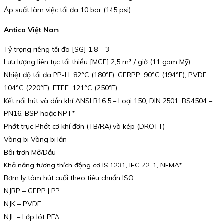
Áp suất làm việc tối đa 10 bar (145 psi)
Antico Việt Nam
Tỷ trọng riêng tối đa [SG] 1,8 – 3
Lưu lượng liên tục tối thiểu [MCF] 2,5 m³ / giờ (11 gpm Mỹ)
Nhiệt độ tối đa PP-H: 82°C (180°F), GFRPP: 90°C (194°F), PVDF:
104°C (220°F), ETFE: 121°C (250°F)
Kết nối hút và dẫn khí ANSI B16.5 – Loại 150, DIN 2501, BS4504 –
PN16, BSP hoặc NPT*
Phớt trục Phớt cơ khí đơn (TB/RA) và kép (DROTT)
Vòng bi Vòng bi lăn
Bôi trơn Mỡ/Dầu
Khả năng tương thích động cơ IS 1231, IEC 72-1, NEMA*
Bơm ly tâm hút cuối theo tiêu chuẩn ISO
NJRP – GFPP | PP
NJK – PVDF
NJL – Lớp lót PFA