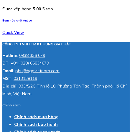
Được xếp hạng
5.00
5 sao
Bơm hóa chất Antico
Quick View
CÔNG TY TNHH TM KT HƯNG GIA PHÁT
Hotline
:
0938 336 079
ĐT
:
+84 (028) 66834679
Email
:
phu@hgpvietnam.com
MST
:
0313138119
Địa chỉ
: 933/5/2C Tỉnh lộ 10, Phường Tân Tạo, Thành phố Hồ Chí
Minh, Việt Nam.
Chính sách
Chính sách mua hàng
Chính sách bảo hành
Chính sách thanh toán