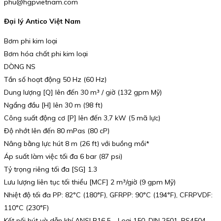
phu@hgpvietnam.com
Đại lý Antico Việt Nam
Bơm phi kim loại
Bơm hóa chất phi kim loại
DÒNG NS
Tần số hoạt động 50 Hz (60 Hz)
Dung lượng [Q] lên đến 30 m³ / giờ (132 gpm Mỹ)
Ngẩng đầu [H] lên 30 m (98 ft)
Công suất động cơ [P] lên đến 3,7 kW (5 mã lực)
Độ nhớt lên đến 80 mPas (80 cP)
Nâng bằng lực hút 8 m (26 ft) với buồng mồi*
Áp suất làm việc tối đa 6 bar (87 psi)
Tỷ trọng riêng tối đa [SG] 1.3
Lưu lượng liên tục tối thiểu [MCF] 2 m³/giờ (9 gpm Mỹ)
Nhiệt độ tối đa PP: 82°C (180°F), GFRPP: 90°C (194°F), CFRPVDF:
110°C (230°F)
Kết nối hút và dẫn khí ANSI B16.5 – Loại 150, DIN 2501, BS4504 –