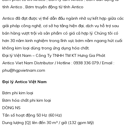
tính Antico , Bơm truyền động từ tính Antico
Antico đã đạt được vị thế dẫn đầu ngành nhờ sự kết hợp giữa các
giải pháp công nghệ, cơ sở hạ tầng hiện đại, dịch vụ hỗ trợ sau
bán hàng vượt trội và sản phẩm có giá cả hợp lý. Chúng tôi có
hơn 30 năm kinh nghiệm trong lĩnh vực bơm nằm ngang hút cuối
không kim loại dùng trong ứng dụng hóa chất.
Đại lý Việt Nam – Công Ty TNHH TM KT Hưng Gia Phát
Antico Viet Nam Distributor / Hotline : 0938 336 079 / Email :
phu@hgpvietnam.com
Đại lý Antico Việt Nam
Bơm phi kim loại
Bơm hóa chất phi kim loại
DÒNG NS
Tần số hoạt động 50 Hz (60 Hz)
Dung lượng [Q] lên đến 30 m³ / giờ (132 gpm Mỹ)