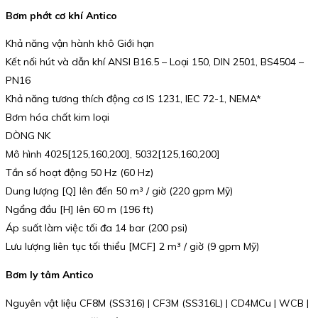
Bơm phớt cơ khí Antico
Khả năng vận hành khô Giới hạn
Kết nối hút và dẫn khí ANSI B16.5 – Loại 150, DIN 2501, BS4504 –
PN16
Khả năng tương thích động cơ IS 1231, IEC 72-1, NEMA*
Bơm hóa chất kim loại
DÒNG NK
Mô hình 4025[125,160,200], 5032[125,160,200]
Tần số hoạt động 50 Hz (60 Hz)
Dung lượng [Q] lên đến 50 m³ / giờ (220 gpm Mỹ)
Ngẩng đầu [H] lên 60 m (196 ft)
Áp suất làm việc tối đa 14 bar (200 psi)
Lưu lượng liên tục tối thiểu [MCF] 2 m³ / giờ (9 gpm Mỹ)
Bơm ly tâm Antico
Nguyên vật liệu CF8M (SS316) | CF3M (SS316L) | CD4MCu | WCB |