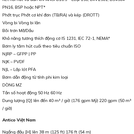
PN16, BSP hoặc NPT*
Phớt trục Phớt cơ khí đơn (TB/RA) và kép (DROTT)
Vòng bi Vòng bi lăn
Bôi trơn Mỡ/Dầu
Khả năng tương thích động cơ IS 1231, IEC 72-1, NEMA*
Bơm ly tâm hút cuối theo tiêu chuẩn ISO
NJRP – GFPP | PP
NJK – PVDF
NJL – Lớp lót PFA
Bơm dẫn động từ tính phi kim loại
DÒNG MZ
Tần số hoạt động 50 Hz 60 Hz
Dung lượng [Q] lên đến 40 m³ / giờ (176 gpm Mỹ) 220 gpm (50 m³
/ giờ)
Antico Việt Nam
Ngẩng đầu [H] lên 38 m (125 ft) 176 ft (54 m)