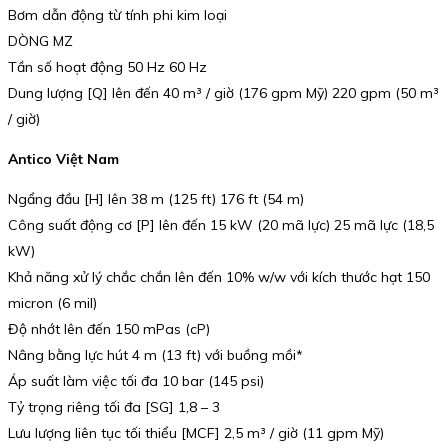
Bơm dẫn động từ tính phi kim loại
DÒNG MZ
Tần số hoạt động 50 Hz 60 Hz
Dung lượng [Q] lên đến 40 m³ / giờ (176 gpm Mỹ) 220 gpm (50 m³
/ giờ)
Antico Việt Nam
Ngẩng đầu [H] lên 38 m (125 ft) 176 ft (54 m)
Công suất động cơ [P] lên đến 15 kW (20 mã lực) 25 mã lực (18,5
kW)
Khả năng xử lý chắc chắn lên đến 10% w/w với kích thước hạt 150
micron (6 mil)
Độ nhớt lên đến 150 mPas (cP)
Nâng bằng lực hút 4 m (13 ft) với buồng mồi*
Áp suất làm việc tối đa 10 bar (145 psi)
Tỷ trọng riêng tối đa [SG] 1,8 – 3
Lưu lượng liên tục tối thiểu [MCF] 2,5 m³ / giờ (11 gpm Mỹ)