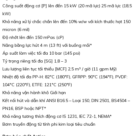
Công suất động cơ [P] lên đến 15 kW (20 mã lực) 25 mã lực (18,5
kW)
Khả năng xử lý chắc chắn lên đến 10% w/w với kích thước hạt 150
micron (6 mil)
Độ nhớt lên đến 150 mPas (cP)
Nâng bằng lực hút 4 m (13 ft) với buồng mồi*
Áp suất làm việc tối đa 10 bar (145 psi)
Tỷ trọng riêng tối đa [SG] 1,8 – 3
Lưu lượng liên tục tối thiểu [MCF] 2,5 m³ / giờ (11 gpm Mỹ)
Nhiệt độ tối đa PP-H: 82°C (180°F), GFRPP: 90°C (194°F), PVDF:
104°C (220°F), ETFE: 121°C (250°F)
Khả năng vận hành khô Giới hạn
Kết nối hút và dẫn khí ANSI B16.5 – Loại 150, DIN 2501, BS4504 –
PN16, BSP hoặc NPT*
Khả năng tương thích động cơ IS 1231, IEC 72-1, NEMA*
Bơm truyền động từ tính phi kim loại tiêu chuẩn