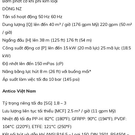
Bơm phớt cơ khí phi kim loại
DÒNG NZ
Tần số hoạt động 50 Hz 60 Hz
Dung lượng [Q] lên đến 40 m³ / giờ (176 gpm Mỹ) 220 gpm (50 m²
/ giờ)
Ngẩng đầu [H] lên 38 m (125 ft) 176 ft (54 m)
Công suất động cơ [P] lên đến 15 kW (20 mã lực) 25 mã lực (18,5
kW)
Độ nhớt lên đến 150 mPas (cP)
Nâng bằng lực hút 8 m (26 ft) với buồng mồi*
Áp suất làm việc tối đa 10 bar (145 psi)
Antico Việt Nam
Tỷ trọng riêng tối đa [SG] 1,8 – 3
Lưu lượng liên tục tối thiểu [MCF] 2,5 m³ / giờ (11 gpm Mỹ)
Nhiệt độ tối đa PP-H: 82°C (180°F), GFRPP: 90°C (194°F), PVDF:
104°C (220°F), ETFE: 121°C (250°F)
Kết nối hút và dẫn khí ANSI B16.5 – Loại 150, DIN 2501, BS4504 –