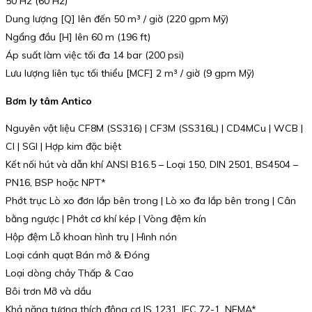
50 Hz (60 Hz)
Dung lượng [Q] lên đến 50 m³ / giờ (220 gpm Mỹ)
Ngẩng đầu [H] lên 60 m (196 ft)
Áp suất làm việc tối đa 14 bar (200 psi)
Lưu lượng liên tục tối thiểu [MCF] 2 m³ / giờ (9 gpm Mỹ)
Bơm ly tâm Antico
Nguyên vật liệu CF8M (SS316) | CF3M (SS316L) | CD4MCu | WCB |
CI | SGI | Hợp kim đặc biệt
Kết nối hút và dẫn khí ANSI B16.5 – Loại 150, DIN 2501, BS4504 –
PN16, BSP hoặc NPT*
Phớt trục Lò xo đơn lắp bên trong | Lò xo đa lắp bên trong | Cân
bằng ngược | Phớt cơ khí kép | Vòng đệm kín
Hộp đệm Lỗ khoan hình trụ | Hình nón
Loại cánh quạt Bán mở & Đóng
Loại dòng chảy Thấp & Cao
Bôi trơn Mỡ và dầu
Khả năng tương thích động cơ IS 1231, IEC 72-1, NEMA*