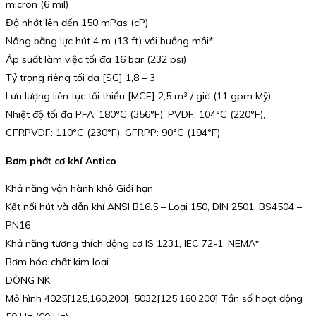
micron (6 mil)
Độ nhớt lên đến 150 mPas (cP)
Nâng bằng lực hút 4 m (13 ft) với buồng mồi*
Áp suất làm việc tối đa 16 bar (232 psi)
Tỷ trọng riêng tối đa [SG] 1,8 – 3
Lưu lượng liên tục tối thiểu [MCF] 2,5 m³ / giờ (11 gpm Mỹ)
Nhiệt độ tối đa PFA: 180°C (356°F), PVDF: 104°C (220°F),
CFRPVDF: 110°C (230°F), GFRPP: 90°C (194°F)
Bơm phớt cơ khí Antico
Khả năng vận hành khô Giới hạn
Kết nối hút và dẫn khí ANSI B16.5 – Loại 150, DIN 2501, BS4504 –
PN16
Khả năng tương thích động cơ IS 1231, IEC 72-1, NEMA*
Bơm hóa chất kim loại
DÒNG NK
Mô hình 4025[125,160,200], 5032[125,160,200] Tần số hoạt động