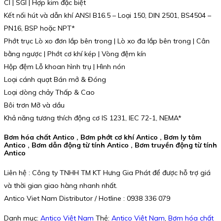
CI | SGI | Hợp kim đặc biệt
Kết nối hút và dẫn khí ANSI B16.5 – Loại 150, DIN 2501, BS4504 –
PN16, BSP hoặc NPT*
Phớt trục Lò xo đơn lắp bên trong | Lò xo đa lắp bên trong | Cân
bằng ngược | Phớt cơ khí kép | Vòng đệm kín
Hộp đệm Lỗ khoan hình trụ | Hình nón
Loại cánh quạt Bán mở & Đóng
Loại dòng chảy Thấp & Cao
Bôi trơn Mỡ và dầu
Khả năng tương thích động cơ IS 1231, IEC 72-1, NEMA*
Bơm hóa chất Antico , Bơm phớt cơ khí Antico , Bơm ly tâm
Antico , Bơm dẫn động từ tính Antico , Bơm truyền động từ tính
Antico
Liên hệ : Công ty TNHH TM KT Hưng Gia Phát để được hỗ trợ giá
và thời gian giao hàng nhanh nhất.
Antico Viet Nam Distributor / Hotline : 0938 336 079
Danh mục:
Antico Việt Nam
Thẻ:
Antico Việt Nam
,
Bơm hóa chất