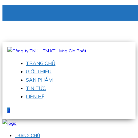
CÔNG TY TNHH TM KT HƯNG GIA PHÁT
Hotline
:
0938 336 079
Email
:
phu@hgpvietnam.com
TRANG CHỦ
GIỚI THIỆU
SẢN PHẨM
TIN TỨC
LIÊN HỆ
0
TRANG CHỦ