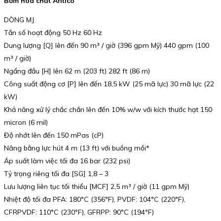
Bơm hóa chất Antico
DÒNG MJ
Tần số hoạt động 50 Hz 60 Hz
Dung lượng [Q] lên đến 90 m³ / giờ (396 gpm Mỹ) 440 gpm (100
m³ / giờ)
Ngẩng đầu [H] lên 62 m (203 ft) 282 ft (86 m)
Công suất động cơ [P] lên đến 18,5 kW (25 mã lực) 30 mã lực (22
kW)
Khả năng xử lý chắc chắn lên đến 10% w/w với kích thước hạt 150
micron (6 mil)
Độ nhớt lên đến 150 mPas (cP)
Nâng bằng lực hút 4 m (13 ft) với buồng mồi*
Áp suất làm việc tối đa 16 bar (232 psi)
Tỷ trọng riêng tối đa [SG] 1,8 – 3
Lưu lượng liên tục tối thiểu [MCF] 2,5 m³ / giờ (11 gpm Mỹ)
Nhiệt độ tối đa PFA: 180°C (356°F), PVDF: 104°C (220°F),
CFRPVDF: 110°C (230°F), GFRPP: 90°C (194°F)