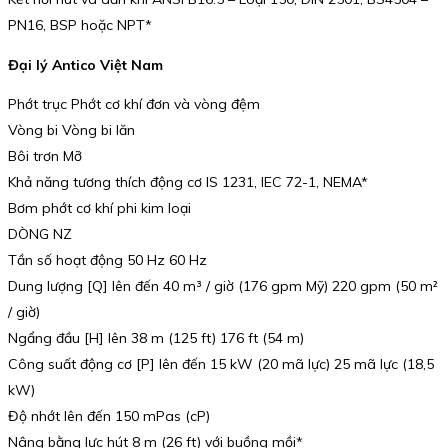
PN16, BSP hoặc NPT*
Đại lý Antico Việt Nam
Phớt trục Phớt cơ khí đơn và vòng đệm
Vòng bi Vòng bi lăn
Bôi trơn Mỡ
Khả năng tương thích động cơ IS 1231, IEC 72-1, NEMA*
Bơm phớt cơ khí phi kim loại
DÒNG NZ
Tần số hoạt động 50 Hz 60 Hz
Dung lượng [Q] lên đến 40 m³ / giờ (176 gpm Mỹ) 220 gpm (50 m²
/ giờ)
Ngẩng đầu [H] lên 38 m (125 ft) 176 ft (54 m)
Công suất động cơ [P] lên đến 15 kW (20 mã lực) 25 mã lực (18,5
kW)
Độ nhớt lên đến 150 mPas (cP)
Nâng bằng lực hút 8 m (26 ft) với buồng mồi*