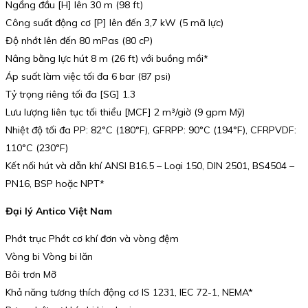
Ngẩng đầu [H] lên 30 m (98 ft)
Công suất động cơ [P] lên đến 3,7 kW (5 mã lực)
Độ nhớt lên đến 80 mPas (80 cP)
Nâng bằng lực hút 8 m (26 ft) với buồng mồi*
Áp suất làm việc tối đa 6 bar (87 psi)
Tỷ trọng riêng tối đa [SG] 1.3
Lưu lượng liên tục tối thiểu [MCF] 2 m³/giờ (9 gpm Mỹ)
Nhiệt độ tối đa PP: 82°C (180°F), GFRPP: 90°C (194°F), CFRPVDF:
110°C (230°F)
Kết nối hút và dẫn khí ANSI B16.5 – Loại 150, DIN 2501, BS4504 –
PN16, BSP hoặc NPT*
Đại lý Antico Việt Nam
Phớt trục Phớt cơ khí đơn và vòng đệm
Vòng bi Vòng bi lăn
Bôi trơn Mỡ
Khả năng tương thích động cơ IS 1231, IEC 72-1, NEMA*