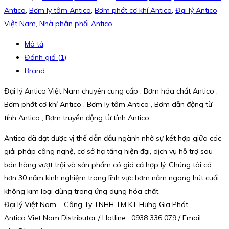
Antico
,
Bơm ly tâm Antico
,
Bơm phớt cơ khí Antico
,
Đại lý Antico
Việt Nam
,
Nhà phân phối Antico
Mô tả
Đánh giá (1)
Brand
Đại lý Antico Việt Nam chuyên cung cấp : Bơm hóa chất Antico ,
Bơm phớt cơ khí Antico , Bơm ly tâm Antico , Bơm dẫn động từ
tính Antico , Bơm truyền động từ tính Antico
Antico đã đạt được vị thế dẫn đầu ngành nhờ sự kết hợp giữa các
giải pháp công nghệ, cơ sở hạ tầng hiện đại, dịch vụ hỗ trợ sau
bán hàng vượt trội và sản phẩm có giá cả hợp lý. Chúng tôi có
hơn 30 năm kinh nghiệm trong lĩnh vực bơm nằm ngang hút cuối
không kim loại dùng trong ứng dụng hóa chất.
Đại lý Việt Nam – Công Ty TNHH TM KT Hưng Gia Phát
Antico Viet Nam Distributor / Hotline : 0938 336 079 / Email :