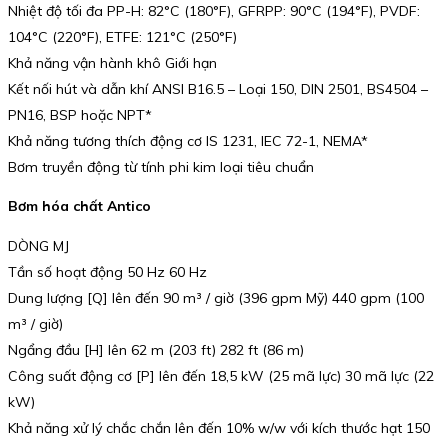
Nhiệt độ tối đa PP-H: 82°C (180°F), GFRPP: 90°C (194°F), PVDF:
104°C (220°F), ETFE: 121°C (250°F)
Khả năng vận hành khô Giới hạn
Kết nối hút và dẫn khí ANSI B16.5 – Loại 150, DIN 2501, BS4504 –
PN16, BSP hoặc NPT*
Khả năng tương thích động cơ IS 1231, IEC 72-1, NEMA*
Bơm truyền động từ tính phi kim loại tiêu chuẩn
Bơm hóa chất Antico
DÒNG MJ
Tần số hoạt động 50 Hz 60 Hz
Dung lượng [Q] lên đến 90 m³ / giờ (396 gpm Mỹ) 440 gpm (100
m³ / giờ)
Ngẩng đầu [H] lên 62 m (203 ft) 282 ft (86 m)
Công suất động cơ [P] lên đến 18,5 kW (25 mã lực) 30 mã lực (22
kW)
Khả năng xử lý chắc chắn lên đến 10% w/w với kích thước hạt 150