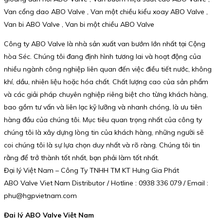
Van cổng dao ABO Valve , Van một chiều kiểu xoay ABO Valve ,
Van bi ABO Valve , Van bi một chiều ABO Valve
Công ty ABO Valve là nhà sản xuất van bướm lớn nhất tại Cộng
hòa Séc. Chúng tôi đang định hình tương lai và hoạt động của
nhiều ngành công nghiệp liên quan đến việc điều tiết nước, không
khí, dầu, nhiên liệu hoặc hóa chất. Chất lượng cao của sản phẩm
và các giải pháp chuyên nghiệp riêng biệt cho từng khách hàng,
bao gồm tư vấn và liên lạc kỹ lưỡng và nhanh chóng, là ưu tiên
hàng đầu của chúng tôi. Mục tiêu quan trọng nhất của công ty
chúng tôi là xây dựng lòng tin của khách hàng, những người sẽ
coi chúng tôi là sự lựa chọn duy nhất và rõ ràng. Chúng tôi tin
rằng để trở thành tốt nhất, bạn phải làm tốt nhất.
Đại lý Việt Nam – Công Ty TNHH TM KT Hưng Gia Phát
ABO Valve Viet Nam Distributor / Hotline : 0938 336 079 / Email :
phu@hgpvietnam.com
Đại lý ABO Valve Việt Nam