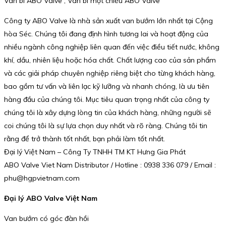
Van bi ABO Valve , Van bi một chiều ABO Valve
Công ty ABO Valve là nhà sản xuất van bướm lớn nhất tại Cộng
hòa Séc. Chúng tôi đang định hình tương lai và hoạt động của
nhiều ngành công nghiệp liên quan đến việc điều tiết nước, không
khí, dầu, nhiên liệu hoặc hóa chất. Chất lượng cao của sản phẩm
và các giải pháp chuyên nghiệp riêng biệt cho từng khách hàng,
bao gồm tư vấn và liên lạc kỹ lưỡng và nhanh chóng, là ưu tiên
hàng đầu của chúng tôi. Mục tiêu quan trọng nhất của công ty
chúng tôi là xây dựng lòng tin của khách hàng, những người sẽ
coi chúng tôi là sự lựa chọn duy nhất và rõ ràng. Chúng tôi tin
rằng để trở thành tốt nhất, bạn phải làm tốt nhất.
Đại lý Việt Nam – Công Ty TNHH TM KT Hưng Gia Phát
ABO Valve Viet Nam Distributor / Hotline : 0938 336 079 / Email :
phu@hgpvietnam.com
Đại lý ABO Valve Việt Nam
Van bướm có góc đàn hồi