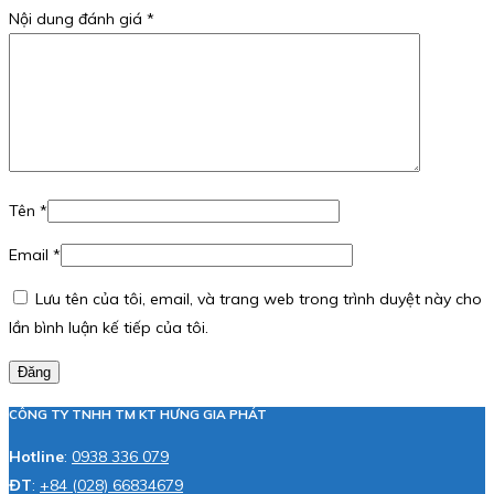
Nội dung đánh giá
*
Tên
*
Email
*
Lưu tên của tôi, email, và trang web trong trình duyệt này cho
lần bình luận kế tiếp của tôi.
Đăng
CÔNG TY TNHH TM KT HƯNG GIA PHÁT
Hotline
:
0938 336 079
ĐT
:
+84 (028) 66834679