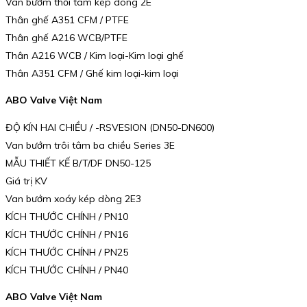
Van bướm thổi tâm kép dòng 2E
Thân ghế A351 CFM / PTFE
Thân ghế A216 WCB/PTFE
Thân A216 WCB / Kim loại-Kim loại ghế
Thân A351 CFM / Ghế kim loại-kim loại
ABO Valve Việt Nam
ĐỘ KÍN HAI CHIỀU / -RSVESION (DN50-DN600)
Van bướm trôi tâm ba chiều Series 3E
MẪU THIẾT KẾ B/T/DF DN50-125
Giá trị KV
Van bướm xoáy kép dòng 2E3
KÍCH THƯỚC CHÍNH / PN10
KÍCH THƯỚC CHÍNH / PN16
KÍCH THƯỚC CHÍNH / PN25
KÍCH THƯỚC CHÍNH / PN40
ABO Valve Việt Nam