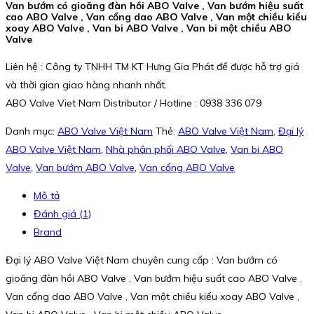
Van bướm có gioăng đàn hồi ABO Valve , Van bướm hiệu suất
cao ABO Valve , Van cổng dao ABO Valve , Van một chiều kiểu
xoay ABO Valve , Van bi ABO Valve , Van bi một chiều ABO
Valve
Liên hệ : Công ty TNHH TM KT Hưng Gia Phát để được hỗ trợ giá
và thời gian giao hàng nhanh nhất.
ABO Valve Viet Nam Distributor / Hotline : 0938 336 079
Danh mục:
ABO Valve Việt Nam
Thẻ:
ABO Valve Việt Nam
,
Đại lý
ABO Valve Việt Nam
,
Nhà phân phối ABO Valve
,
Van bi ABO
Valve
,
Van bướm ABO Valve
,
Van cổng ABO Valve
Mô tả
Đánh giá (1)
Brand
Đại lý ABO Valve Việt Nam chuyên cung cấp : Van bướm có
gioăng đàn hồi ABO Valve , Van bướm hiệu suất cao ABO Valve ,
Van cổng dao ABO Valve , Van một chiều kiểu xoay ABO Valve ,