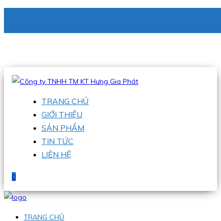
CÔNG TY TNHH TM KT HƯNG GIA PHÁT
Hotline
:
0938 336 079
Email
:
phu@hgpvietnam.com
TRANG CHỦ
GIỚI THIỆU
SẢN PHẨM
TIN TỨC
LIÊN HỆ
0
TRANG CHỦ