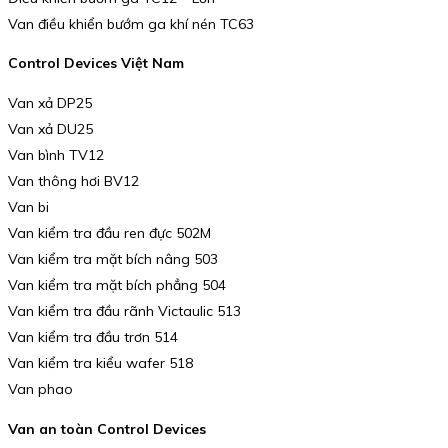
Van điều khiển bướm ga khí nén TC63
Control Devices Việt Nam
Van xả DP25
Van xả DU25
Van bình TV12
Van thông hơi BV12
Van bi
Van kiểm tra đầu ren đực 502M
Van kiểm tra mặt bích nâng 503
Van kiểm tra mặt bích phẳng 504
Van kiểm tra đầu rãnh Victaulic 513
Van kiểm tra đầu trơn 514
Van kiểm tra kiểu wafer 518
Van phao
Van an toàn Control Devices