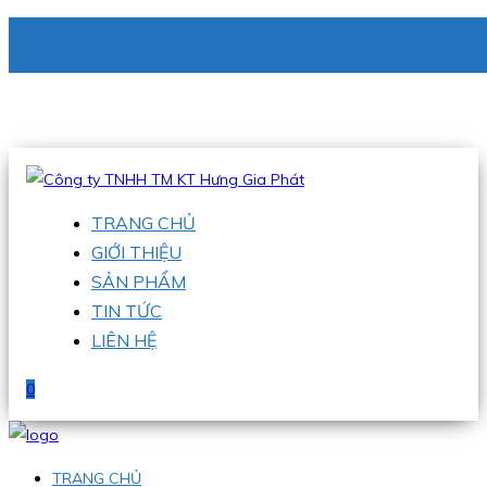
CÔNG TY TNHH TM KT HƯNG GIA PHÁT
Hotline
:
0938 336 079
Email
:
phu@hgpvietnam.com
TRANG CHỦ
GIỚI THIỆU
SẢN PHẨM
TIN TỨC
LIÊN HỆ
0
TRANG CHỦ