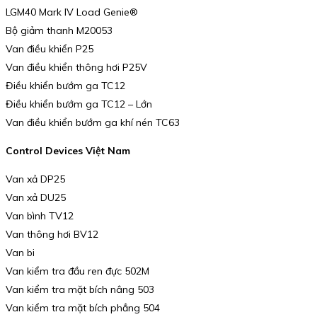
LGM40 Mark IV Load Genie®
Bộ giảm thanh M20053
Van điều khiển P25
Van điều khiển thông hơi P25V
Điều khiển bướm ga TC12
Điều khiển bướm ga TC12 – Lớn
Van điều khiển bướm ga khí nén TC63
Control Devices Việt Nam
Van xả DP25
Van xả DU25
Van bình TV12
Van thông hơi BV12
Van bi
Van kiểm tra đầu ren đực 502M
Van kiểm tra mặt bích nâng 503
Van kiểm tra mặt bích phẳng 504