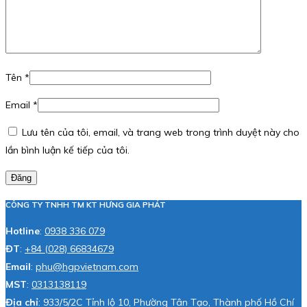
Tên
*
Email
*
Lưu tên của tôi, email, và trang web trong trình duyệt này cho
lần bình luận kế tiếp của tôi.
Đăng
CÔNG TY TNHH TM KT HƯNG GIA PHÁT
Hotline
:
0938 336 079
ĐT
:
+84 (028) 66834679
Email
:
phu@hgpvietnam.com
MST
:
0313138119
Địa chỉ
: 933/5/2C Tỉnh lộ 10, Phường Tân Tạo, Thành phố Hồ Chí