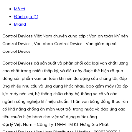
Mô tả
Đánh giá (1)
Brand
Control Devices Việt Nam chuyên cung cấp : Van an toàn khí nén
Control Device , Van phao Control Device , Van giảm áp vỏ
Control Device
Control Devices đã sản xuất và phân phối các loại van chất lượng
cao nhất trong nhiều thập kỷ, và điều này được thể hiện rõ qua
dòng sản phẩm van an toàn khí nén đa dạng của chúng tôi, đáp
ứng nhiều nhu cầu và ứng dụng khác nhau, bao gồm máy rửa áp
lực, máy nén khí, hệ thống chữa cháy, hệ thống xe cộ và các
ngành công nghiệp khí hiệu chuẩn. Thân van bằng đồng thau rèn
có khả năng chống ăn mòn vượt trội trong nước và đáp ứng các
tiêu chuẩn hiện hành cho việc sử dụng nước uống.
Đại lý Việt Nam – Công Ty TNHH TM KT Hưng Gia Phát
Control Devices Viet Nam Distributor / Hotline : 0938336079 /