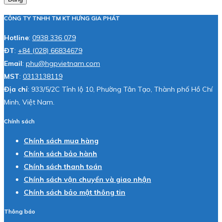
CÔNG TY TNHH TM KT HƯNG GIA PHÁT
Hotline
:
0938 336 079
ĐT
:
+84 (028) 66834679
Email
:
phu@hgpvietnam.com
MST
:
0313138119
Địa chỉ
: 933/5/2C Tỉnh lộ 10, Phường Tân Tạo, Thành phố Hồ Chí
Minh, Việt Nam.
Chính sách
Chính sách mua hàng
Chính sách bảo hành
Chính sách thanh toán
Chính sách vận chuyển và giao nhận
Chính sách bảo mật thông tin
Thông báo