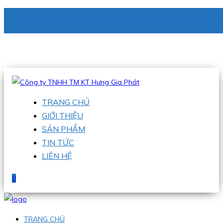
CÔNG TY TNHH TM KT HƯNG GIA PHÁT
Hotline
:
0938 336 079
Email
:
phu@hgpvietnam.com
TRANG CHỦ
GIỚI THIỆU
SẢN PHẨM
TIN TỨC
LIÊN HỆ
0
TRANG CHỦ