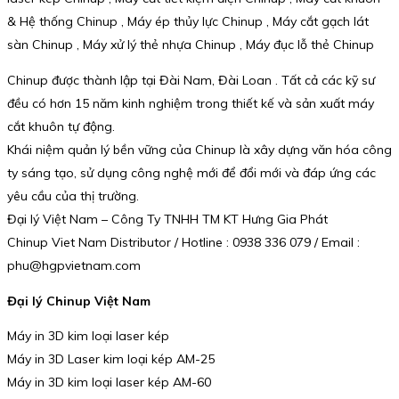
& Hệ thống Chinup , Máy ép thủy lực Chinup , Máy cắt gạch lát
sàn Chinup , Máy xử lý thẻ nhựa Chinup , Máy đục lỗ thẻ Chinup
Chinup được thành lập tại Đài Nam, Đài Loan . Tất cả các kỹ sư
đều có hơn 15 năm kinh nghiệm trong thiết kế và sản xuất máy
cắt khuôn tự động.
Khái niệm quản lý bền vững của Chinup là xây dựng văn hóa công
ty sáng tạo, sử dụng công nghệ mới để đổi mới và đáp ứng các
yêu cầu của thị trường.
Đại lý Việt Nam – Công Ty TNHH TM KT Hưng Gia Phát
Chinup Viet Nam Distributor / Hotline : 0938 336 079 / Email :
phu@hgpvietnam.com
Đại lý Chinup Việt Nam
Máy in 3D kim loại laser kép
Máy in 3D Laser kim loại kép AM-25
Máy in 3D kim loại laser kép AM-60