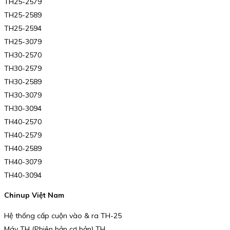
TH25-2579
TH25-2589
TH25-2594
TH25-3079
TH30-2570
TH30-2579
TH30-2589
TH30-3079
TH30-3094
TH40-2570
TH40-2579
TH40-2589
TH40-3079
TH40-3094
Chinup Việt Nam
Hệ thống cấp cuộn vào & ra TH-25
Máy TH (Phiên bản cơ bản) TH