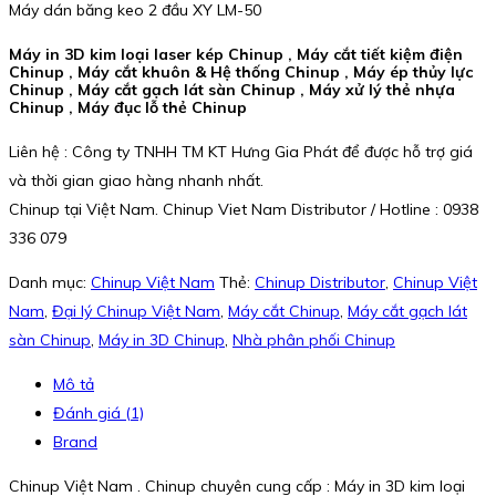
Máy dán băng keo 2 đầu XY LM-50
Máy in 3D kim loại laser kép Chinup , Máy cắt tiết kiệm điện
Chinup , Máy cắt khuôn & Hệ thống Chinup , Máy ép thủy lực
Chinup , Máy cắt gạch lát sàn Chinup , Máy xử lý thẻ nhựa
Chinup , Máy đục lỗ thẻ Chinup
Liên hệ : Công ty TNHH TM KT Hưng Gia Phát để được hỗ trợ giá
và thời gian giao hàng nhanh nhất.
Chinup tại Việt Nam. Chinup Viet Nam Distributor / Hotline : 0938
336 079
Danh mục:
Chinup Việt Nam
Thẻ:
Chinup Distributor
,
Chinup Việt
Nam
,
Đại lý Chinup Việt Nam
,
Máy cắt Chinup
,
Máy cắt gạch lát
sàn Chinup
,
Máy in 3D Chinup
,
Nhà phân phối Chinup
Mô tả
Đánh giá (1)
Brand
Chinup Việt Nam . Chinup chuyên cung cấp : Máy in 3D kim loại