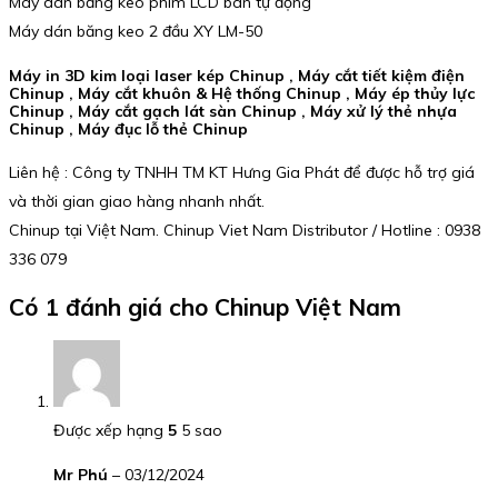
Máy dán băng keo phim LCD bán tự động
Máy dán băng keo 2 đầu XY LM-50
Máy in 3D kim loại laser kép Chinup , Máy cắt tiết kiệm điện
Chinup , Máy cắt khuôn & Hệ thống Chinup , Máy ép thủy lực
Chinup , Máy cắt gạch lát sàn Chinup , Máy xử lý thẻ nhựa
Chinup , Máy đục lỗ thẻ Chinup
Liên hệ : Công ty TNHH TM KT Hưng Gia Phát để được hỗ trợ giá
và thời gian giao hàng nhanh nhất.
Chinup tại Việt Nam. Chinup Viet Nam Distributor / Hotline : 0938
336 079
Có 1 đánh giá cho
Chinup Việt Nam
Được xếp hạng
5
5 sao
Mr Phú
–
03/12/2024