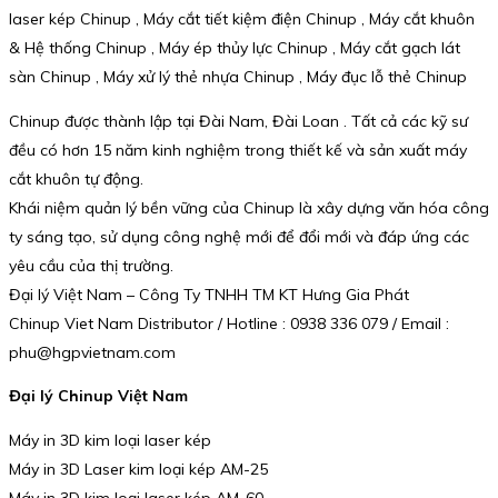
laser kép Chinup , Máy cắt tiết kiệm điện Chinup , Máy cắt khuôn
& Hệ thống Chinup , Máy ép thủy lực Chinup , Máy cắt gạch lát
sàn Chinup , Máy xử lý thẻ nhựa Chinup , Máy đục lỗ thẻ Chinup
Chinup được thành lập tại Đài Nam, Đài Loan . Tất cả các kỹ sư
đều có hơn 15 năm kinh nghiệm trong thiết kế và sản xuất máy
cắt khuôn tự động.
Khái niệm quản lý bền vững của Chinup là xây dựng văn hóa công
ty sáng tạo, sử dụng công nghệ mới để đổi mới và đáp ứng các
yêu cầu của thị trường.
Đại lý Việt Nam – Công Ty TNHH TM KT Hưng Gia Phát
Chinup Viet Nam Distributor / Hotline : 0938 336 079 / Email :
phu@hgpvietnam.com
Đại lý Chinup Việt Nam
Máy in 3D kim loại laser kép
Máy in 3D Laser kim loại kép AM-25
Máy in 3D kim loại laser kép AM-60