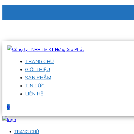
CÔNG TY TNHH TM KT HƯNG GIA PHÁT
Hotline
:
0938 336 079
Email
:
phu@hgpvietnam.com
TRANG CHỦ
GIỚI THIỆU
SẢN PHẨM
TIN TỨC
LIÊN HỆ
0
TRANG CHỦ