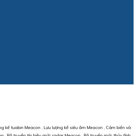
ợng kế tuabin Meacon , Lưu lượng kế siêu âm Meacon , Cảm biến và
, Bộ truyền tín hiệu mức radar Meacon , Bộ truyền mức thủy tĩnh