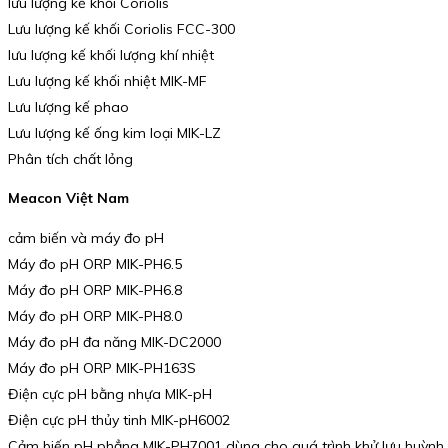
lưu lượng kế khối Coriolis
Lưu lượng kế khối Coriolis FCC-300
lưu lượng kế khối lượng khí nhiệt
Lưu lượng kế khối nhiệt MIK-MF
Lưu lượng kế phao
Lưu lượng kế ống kim loại MIK-LZ
Phân tích chất lỏng
Meacon Việt Nam
cảm biến và máy đo pH
Máy đo pH ORP MIK-PH6.5
Máy đo pH ORP MIK-PH6.8
Máy đo pH ORP MIK-PH8.0
Máy đo pH đa năng MIK-DC2000
Máy đo pH ORP MIK-PH163S
Điện cực pH bằng nhựa MIK-pH
Điện cực pH thủy tinh MIK-pH6002
Cảm biến pH phẳng MIK-PH7001 dùng cho quá trình khử lưu huỳnh k