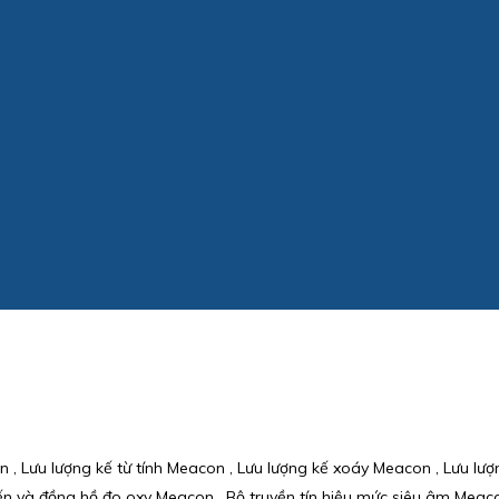
, Lưu lượng kế từ tính Meacon , Lưu lượng kế xoáy Meacon , Lưu lư
và đồng hồ đo oxy Meacon , Bộ truyền tín hiệu mức siêu âm Meacon 