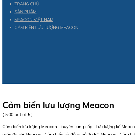
TRANG CHỦ
SẢN PHẨM
MEACON VIỆT NAM
CẢM BIẾN LƯU LƯỢNG MEACON
Cảm biến lưu lượng Meacon
( 5.00 out of 5 )
Cảm biến lưu lượng Meacon chuyên cung cấp : Lưu lượng kế Meacon 
máy đo pH Meacon , Cảm biến và đồng hồ đo EC Meacon , Cảm biến 