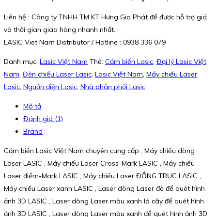
Liên hệ : Công ty TNHH TM KT Hưng Gia Phát để được hỗ trợ giá
và thời gian giao hàng nhanh nhất.
LASIC Viet Nam Distributor / Hotline : 0938 336 079
Danh mục:
Lasic Việt Nam
Thẻ:
Cảm biến Lasic
,
Đại lý Lasic Việt
Nam
,
Đèn chiếu Laser Lasic
,
Lasic Việt Nam
,
Máy chiếu Laser
Lasic
,
Nguồn điện Lasic
,
Nhà phân phối Lasic
Mô tả
Đánh giá (1)
Brand
Cảm biến Lasic Việt Nam chuyên cung cấp : Máy chiếu dòng
Laser LASIC , Máy chiếu Laser Cross-Mark LASIC , Máy chiếu
Laser điểm-Mark LASIC , Máy chiếu Laser ĐỒNG TRỤC LASIC ,
Máy chiếu Laser xanh LASIC , Laser dòng Laser đỏ để quét hình
ảnh 3D LASIC , Laser dòng Laser màu xanh lá cây để quét hình
ảnh 3D LASIC , Laser dòng Laser màu xanh để quét hình ảnh 3D