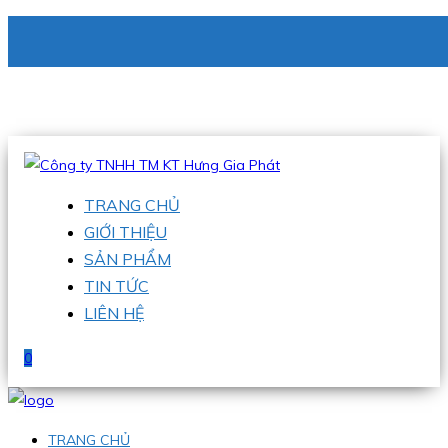
CÔNG TY TNHH TM KT HƯNG GIA PHÁT
Hotline
:
0938 336 079
Email
:
phu@hgpvietnam.com
TRANG CHỦ
GIỚI THIỆU
SẢN PHẨM
TIN TỨC
LIÊN HỆ
0
TRANG CHỦ