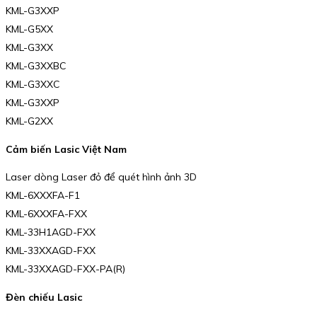
KML-G3XXP
KML-G5XX
KML-G3XX
KML-G3XXBC
KML-G3XXC
KML-G3XXP
KML-G2XX
Cảm biến Lasic Việt Nam
Laser dòng Laser đỏ để quét hình ảnh 3D
KML-6XXXFA-F1
KML-6XXXFA-FXX
KML-33H1AGD-FXX
KML-33XXAGD-FXX
KML-33XXAGD-FXX-PA(R)
Đèn chiếu Lasic