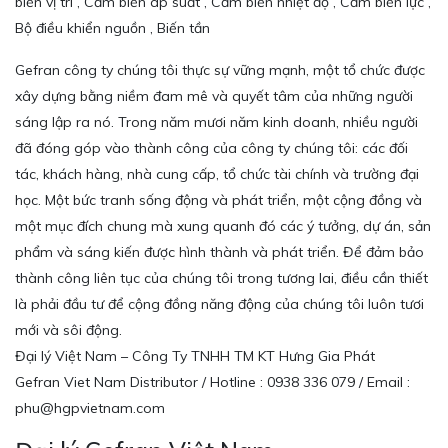
biến vị trí , Cảm biến áp suất , Cảm biến nhiệt độ , Cảm biến lực ,
Bộ điều khiển nguồn , Biến tần
Gefran công ty chúng tôi thực sự vững mạnh, một tổ chức được
xây dựng bằng niềm đam mê và quyết tâm của những người
sáng lập ra nó. Trong năm mươi năm kinh doanh, nhiều người
đã đóng góp vào thành công của công ty chúng tôi: các đối
tác, khách hàng, nhà cung cấp, tổ chức tài chính và trường đại
học. Một bức tranh sống động và phát triển, một cộng đồng và
một mục đích chung mà xung quanh đó các ý tưởng, dự án, sản
phẩm và sáng kiến được hình thành và phát triển. Để đảm bảo
thành công liên tục của chúng tôi trong tương lai, điều cần thiết
là phải đầu tư để cộng đồng năng động của chúng tôi luôn tươi
mới và sôi động.
Đại lý Việt Nam – Công Ty TNHH TM KT Hưng Gia Phát
Gefran Viet Nam Distributor / Hotline : 0938 336 079 / Email :
phu@hgpvietnam.com