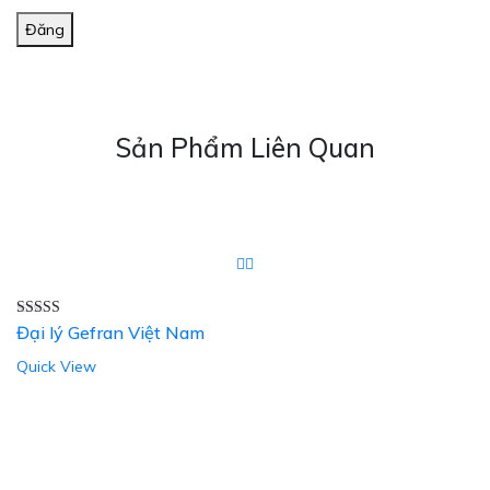
Đăng
Sản Phẩm Liên Quan
Được xếp
Đại lý Gefran Việt Nam
hạng
5.00
5
sao
Quick View