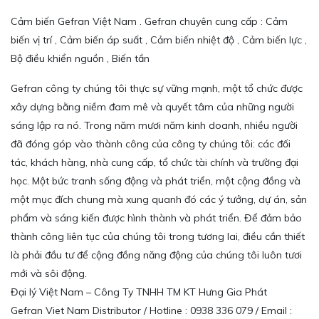
Cảm biến Gefran Việt Nam . Gefran chuyên cung cấp : Cảm
biến vị trí , Cảm biến áp suất , Cảm biến nhiệt độ , Cảm biến lực ,
Bộ điều khiển nguồn , Biến tần
Gefran công ty chúng tôi thực sự vững mạnh, một tổ chức được
xây dựng bằng niềm đam mê và quyết tâm của những người
sáng lập ra nó. Trong năm mươi năm kinh doanh, nhiều người
đã đóng góp vào thành công của công ty chúng tôi: các đối
tác, khách hàng, nhà cung cấp, tổ chức tài chính và trường đại
học. Một bức tranh sống động và phát triển, một cộng đồng và
một mục đích chung mà xung quanh đó các ý tưởng, dự án, sản
phẩm và sáng kiến được hình thành và phát triển. Để đảm bảo
thành công liên tục của chúng tôi trong tương lai, điều cần thiết
là phải đầu tư để cộng đồng năng động của chúng tôi luôn tươi
mới và sôi động.
Đại lý Việt Nam – Công Ty TNHH TM KT Hưng Gia Phát
Gefran Viet Nam Distributor / Hotline : 0938 336 079 / Email :