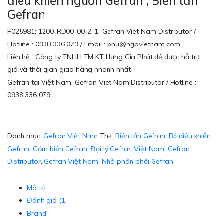
điều khiển nguồn Gefran , Biến tần
Gefran
F025981; 1200-RD00-00-2-1 Gefran Viet Nam Distributor /
Hotline : 0938 336 079 / Email : phu@hgpvietnam.com
Liên hệ : Công ty TNHH TM KT Hưng Gia Phát để được hỗ trợ
giá và thời gian giao hàng nhanh nhất.
Gefran tại Việt Nam. Gefran Viet Nam Distributor / Hotline :
0938 336 079
Danh mục:
Gefran Việt Nam
Thẻ:
Biến tần Gefran
,
Bộ điều khiển
Gefran
,
Cảm biến Gefran
,
Đại lý Gefran Việt Nam
,
Gefran
Distributor
,
Gefran Việt Nam
,
Nhà phân phối Gefran
Mô tả
Đánh giá (1)
Brand